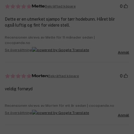
0
Bekräftad köpare
Mette
Dette er en utmerket sjampo for tørr hodebunn. Håret blir
også luftig og fint for videre stell.
Recensionen skrevs av Mette för 11 månader sedan |
cocopanda.no
Se översättning
Anmäl
0
Bekräftad köpare
Morten
veldig fornøyd
Recensionen skrevs av Morten för ett år sedan | cocopanda.no
Se översättning
Anmäl