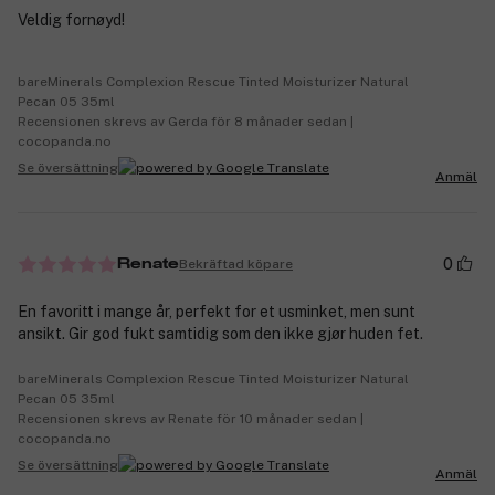
Veldig fornøyd!
bareMinerals Complexion Rescue Tinted Moisturizer Natural
Pecan 05 35ml
Recensionen skrevs av Gerda för 8 månader sedan |
cocopanda.no
Se översättning
Anmäl
0
Bekräftad köpare
Renate
En favoritt i mange år, perfekt for et usminket, men sunt
ansikt. Gir god fukt samtidig som den ikke gjør huden fet.
bareMinerals Complexion Rescue Tinted Moisturizer Natural
Pecan 05 35ml
Recensionen skrevs av Renate för 10 månader sedan |
cocopanda.no
Se översättning
Anmäl