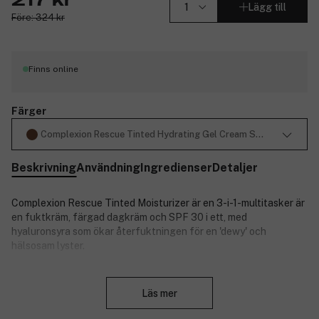
217 kr
Lägg till
Före: 324 kr
Finns online
Färger
Complexion Rescue Tinted Hydrating Gel Cream SPF30 11.5 Mah
Beskrivning
Användning
Ingredienser
Detaljer
Complexion Rescue Tinted Moisturizer är en 3-i-1-multitasker är
en fuktkräm, färgad dagkräm och SPF 30 i ett, med
hyaluronsyra som ökar återfuktningen för en 'dewy' och
hälsosam lyster.
Stäng
Läs mer
Vad gör den:
Ger 24 timmar återfuktning.