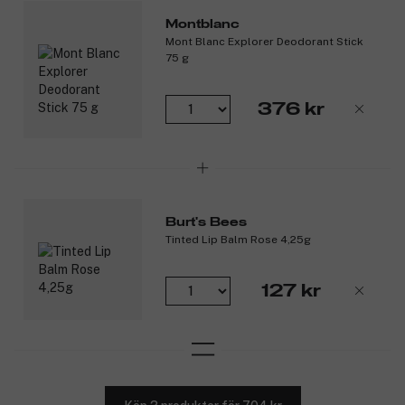
Montblanc
*Baserat på genomsnittliga resultat från en oberoende
Mont Blanc Explorer Deodorant Stick
amerikansk klinisk studie med 62 personer.
75 g
**Baserat på en klinisk studie på 36 personer.
Produktnummer:
3138335
376 kr
Burt's Bees
Tinted Lip Balm Rose 4,25g
127 kr