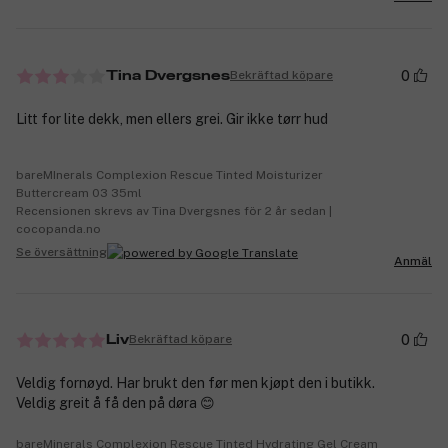
0
Bekräftad köpare
Tina Dvergsnes
Litt for lite dekk, men ellers grei. Gir ikke tørr hud
bareMInerals Complexion Rescue Tinted Moisturizer
Buttercream 03 35ml
Recensionen skrevs av Tina Dvergsnes för 2 år sedan |
cocopanda.no
Se översättning
Anmäl
0
Bekräftad köpare
Liv
Veldig fornøyd. Har brukt den før men kjøpt den i butikk.
Veldig greit å få den på døra 😊
bareMinerals Complexion Rescue Tinted Hydrating Gel Cream