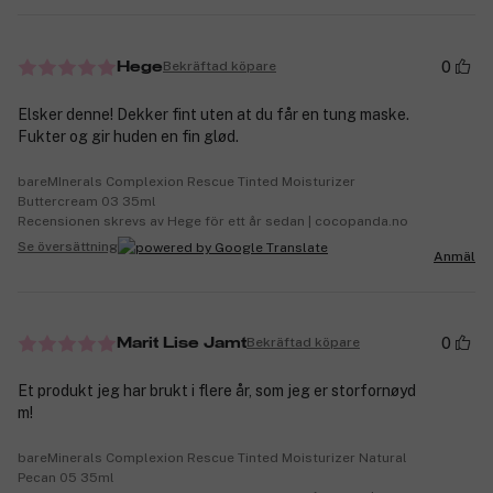
0
Bekräftad köpare
Hege
Elsker denne! Dekker fint uten at du får en tung maske.
Fukter og gir huden en fin glød.
bareMInerals Complexion Rescue Tinted Moisturizer
Buttercream 03 35ml
Recensionen skrevs av Hege för ett år sedan | cocopanda.no
Se översättning
Anmäl
0
Bekräftad köpare
Marit Lise Jamt
Et produkt jeg har brukt i flere år, som jeg er storfornøyd
m!
bareMinerals Complexion Rescue Tinted Moisturizer Natural
Pecan 05 35ml