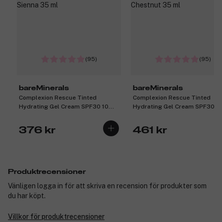
(95)
(95)
bareMinerals
bareMinerals
Complexion Rescue Tinted
Complexion Rescue Tinted
Hydrating Gel Cream SPF30 10
Hydrating Gel Cream SPF30 0
Sienna 35 ml
Chestnut 35 ml
376 kr
461 kr
Produktrecensioner
Vänligen logga in för att skriva en recension för produkter som
du har köpt.
Villkor för produktrecensioner