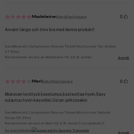
0
Bekräftad köpare
Madeleine
Använt länge och trivs bra med denna produkt!
bareMinerals Complexion Rescue Tinted Moisturizer Tan Amber
07 35ml
Recensionen skrevs av Madeleine för ett år sedan
Anmäl
0
Bekräftad köpare
Meri
Mukavan levittyvä koostumus,kosteuttaa hyvin.Sävy
sulautuu hyvin kasvoihin.Ostan jatkossakin
bareMinerals Complexion Rescue Tinted Moisturizer Natural
Pecan 05 35ml
Recensionen skrevs av Meri för 2 år sedan | cocopanda.fi
Se översättning
Anmäl