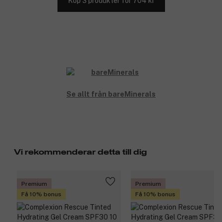
Köp 3 produkter för 704 kr
Se allt från bareMinerals
Vi rekommenderar detta till dig
Premium
Premium
Få 10% bonus
Få 10% bonus