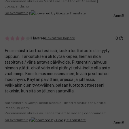
Recensionen skrevs av Marit Lise Jamt för ett år sedan |
cocopanda.no
Se översättning
Anmäl
0
Bekräftad köpare
Hanne
Ensimmäistä kertaa testissä, koska luottotuote oli myyty
loppuun. Tarkoitukseni oli löytää kepeä, hieman ihoa
tasoittava / väriä antava päivävoide. Pigmentin vahvuus
hieman yllätti, ehkä värin olisi pitänyt talvi-iholle olla aste
vaaleampi. Koostumus moussemainen, leviää ja sulautuu
ihoon hyvin. Käytän päivittäin, arjessa ja juhlassa.
Vaikkakin olen tyytyväinen, palaan luottotuotteeseeni
takaisin, kun sitä on jälleen saatavilla.
bareMinerals Complexion Rescue Tinted Moisturizer Natural
Pecan 05 35ml
Recensionen skrevs av Hanne för ett år sedan | cocopanda.fi
Se översättning
Anmäl