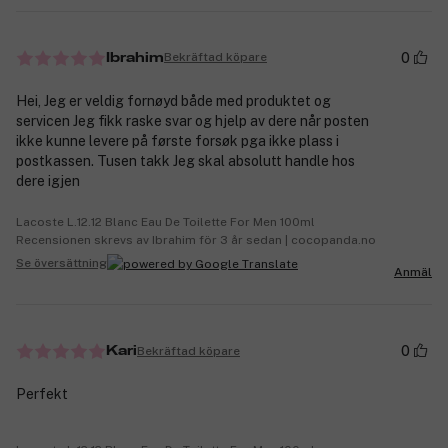
0
Bekräftad köpare
Ibrahim
Hei, Jeg er veldig fornøyd både med produktet og
servicen Jeg fikk raske svar og hjelp av dere når posten
ikke kunne levere på første forsøk pga ikke plass i
postkassen. Tusen takk Jeg skal absolutt handle hos
dere igjen
Lacoste L.12.12 Blanc Eau De Toilette For Men 100ml
Recensionen skrevs av Ibrahim för 3 år sedan | cocopanda.no
Se översättning
Anmäl
0
Bekräftad köpare
Kari
Perfekt