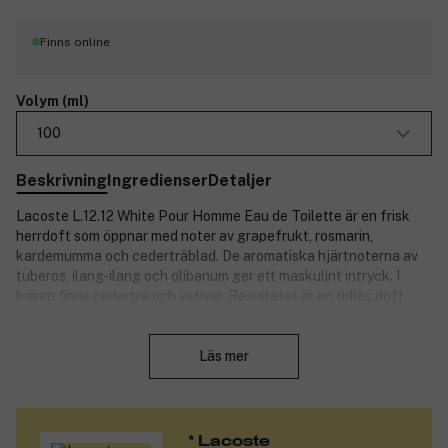
Finns online
Volym (ml)
100
Beskrivning
Ingredienser
Detaljer
Lacoste L.12.12 White Pour Homme Eau de Toilette är en frisk
herrdoft som öppnar med noter av grapefrukt, rosmarin,
kardemumma och cederträblad. De aromatiska hjärtnoterna av
tuberos, ilang-ilang och olibanum ger ett maskulint intryck. I
basen finns cederträ och vetiver. Resultatet är en tidlös doft
som är lätt att älska. Produktnummer:
3135905
Stäng
Läs mer
* Lacoste