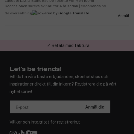
Lacoste L.12.12 Blanc Eau De Toilette For Men 100ml
Recensionen skrevs av Kari för 4 år sedan | cocopanda.no
Se översättning
Anmäl
✓ Betala med faktura
✓ Trygg E-handel
Let's be friends!
Vill du ha våra bästa erbjudanden, skönhetstips och
inspirationer direkt till din inkorg? Registrera dig på vårt
nyhetsbrev!
Anmäl dig
E-post
Villkor
och
integritet
för registrering