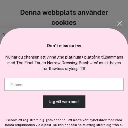
Denna webbplats använder
Cocopanda.se
cookies
Om oss
Bli medlem
Vi använder enhetsidentifierare för att anpassa innehållet och
annonserna till användarna, tillhandahålla funktioner för sociala medier
Samarbeta med oss
Don’t miss out 👀
och analysera vår trafik. Vi vidarebefordrar även sådana identifierare
och annan information från din enhet till de sociala medier och annons-
Nu har du chansen att vinna ghd platinum+ plattång tillsammans
med The Final Touch Narrow Dressing Brush – två must-haves
och analysföretag som vi samarbetar med. Dessa kan i sin tur
för flawless styling! 💇‍♀️✨
kombinera informationen med annan information som du har
En del av
Brandsdal Group AS
tillhandahållit eller som de har samlat in när du har använt deras
E-post
tjänster.
För personlig vägledning om professionella hårprodukter, klicka
här
.
Jag vill vara med!
TILLÅT ALLA COOKIES
Genom att registrera dig godkänner du att motta vårt nyhetsbrev med våra
bästa erbjudanden via e-post. Du kan när som helst avregistrera dig från e-