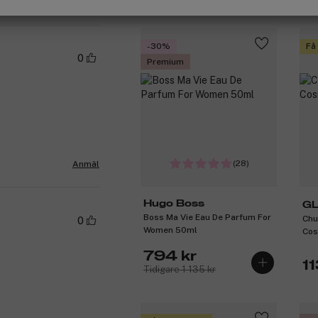
Anmäl
-30%
Få
0
Premium
(28)
Anmäl
Hugo Boss
GL
Boss Ma Vie Eau De Parfum For
Chu
0
Women 50ml
Cos
794 kr
11
Tidigare 1 135 kr