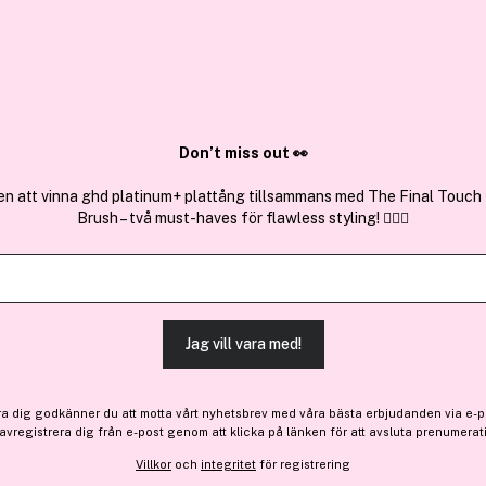
✓ Över 1,5 mil
ktura
✓ Trygg E-handel
Sök bland 25.190 produkter..
Don’t miss out 👀
en att vinna ghd platinum+ plattång tillsammans med The Final Touch
Brush – två must-haves för flawless styling! 💇‍♀️✨
Få 45 kr bonus
Escada
Celebrate Now Eau de Par
(13)
Läs produktrecensioner 
Jag vill vara med!
450 kr
ra dig godkänner du att motta vårt nyhetsbrev med våra bästa erbjudanden via e-p
 avregistrera dig från e-post genom att klicka på länken för att avsluta prenumerat
Villkor
och
integritet
för registrering
Finns online