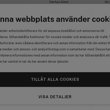
Parfum 50ml
30 
968 kr
4
nna webbplats använder cook
0
änder enhetsidentifierare för att anpassa innehållet och annonserna till
Premium
Pr
 Ei tarvitse
arna, tillhandahålla funktioner för sociala medier och analysera vår trafik. 
Få 58 kr bonus
Få
befordrar även sådana identifierare och annan information från din enhet ti
la medier och annons- och analysföretag som vi samarbetar med. Dessa kan 
mbinera informationen med annan information som du har tillhandahållit el
 har samlat in när du har använt deras tjänster.
Anmäl
(17)
TILLÅT ALLA COOKIES
0
Marc Jacobs
Ma
Daisy Dream Eau de Toilette
Dai
!
30ml
100
VISA DETALJER
574 kr
1 