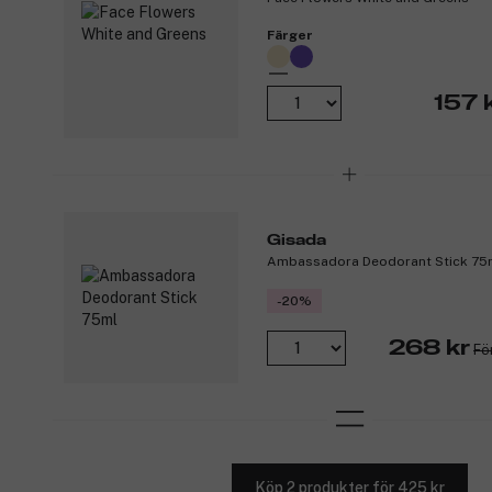
Färger
157 
Gisada
Ambassadora Deodorant Stick 75
-20%
268 kr
Fö
Köp 2 produkter för 425 kr