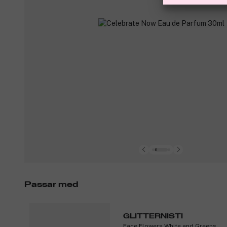
Passar med
GLITTERNISTI
Face Flowers White and Greens