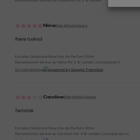
Recensionen skrevs av Elisabeth för 2 år sedan
Bekräftad köpare
Niina
Ihana tuoksu!
Escada Celebrate Now Eau de Parfum 50ml
Recensionen skrevs av Niina för 2 år sedan | cocopanda.fi
Se översättning
Bekräftad köpare
Caroline
fantstisk
Escada Celebrate Now Eau de Parfum 30ml
Recensionen skrevs av Caroline för 4 år sedan | cocopanda.no