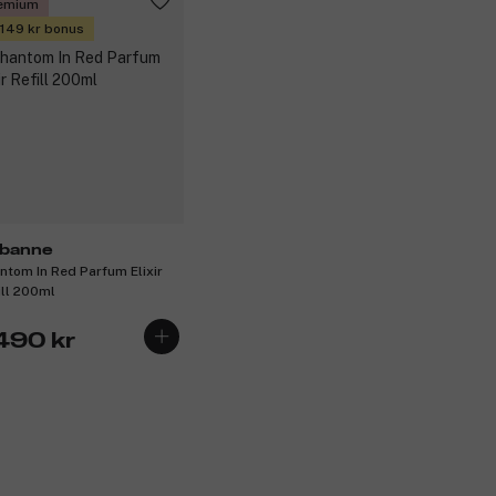
emium
 149 kr bonus
banne
ntom In Red Parfum Elixir
ill 200ml
 490 kr