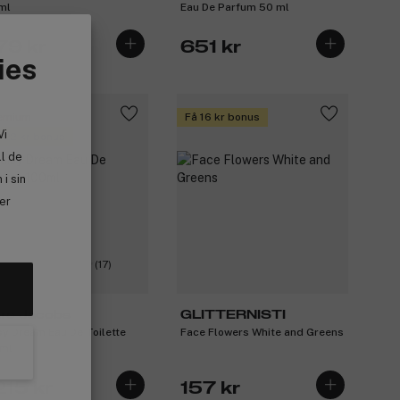
ml
Eau De Parfum 50 ml
79 kr
651 kr
ies
emium
Få 16 kr bonus
Vi
 122 kr bonus
ll de
i sin
ler
(17)
rc Jacobs
GLITTERNISTI
sy Dream Eau De Toilette
Face Flowers White and Greens
ml
215 kr
157 kr