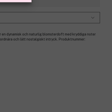
en dynamisk och naturlig blomsterdoft med kryddiga noter
jordnära och lätt nostalgiskt intryck. Produktnummer: