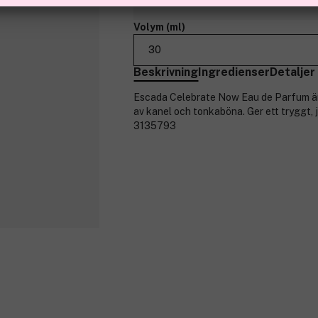
Volym (ml)
30
Beskrivning
Ingredienser
Detaljer
Escada Celebrate Now Eau de Parfum är 
av kanel och tonkaböna. Ger ett tryggt, 
3135793