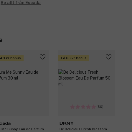
Se allt från Escada
g
 48 kr bonus
Få 66 kr bonus
(30)
cada
DKNY
 Me Sunny Eau de Parfum
Be Delicious Fresh Blossom