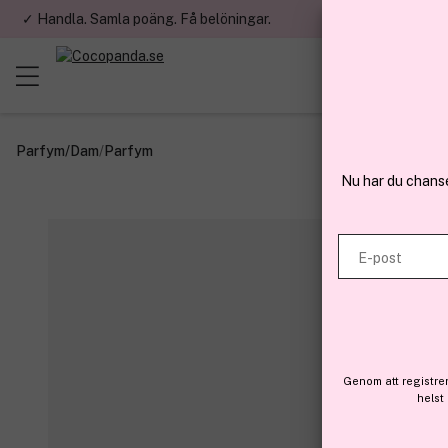
✓ Handla. Samla poäng. Få belöningar.
✓ Betala med fa
Parfym
/
Dam
/
Parfym
Nu har du chans
E-post
Genom att registre
helst