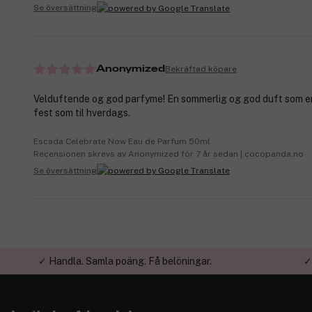
Se översättning
Bekräftad köpare
Anonymized
Velduftende og god parfyme! En sommerlig og god duft som er 
fest som til hverdags.
Escada Celebrate Now Eau de Parfum 50ml
Recensionen skrevs av Anonymized för 7 år sedan | cocopanda.no
Se översättning
✓ Handla. Samla poäng. Få belöningar.
✓