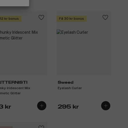
 12 kr bonus
Få 30 kr bonus
ITTERNISTI
Sweed
nky Iridescent Mix
Eyelash Curler
metic Glitter
3 kr
295 kr