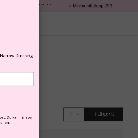
jon kunder – Trustpilot 4,7
✓ Minimumbelopp 299,-
av 5
 Narrow Dressing
fum 30ml
(7)
Lägg till
ost. Du kan när som
ionen.