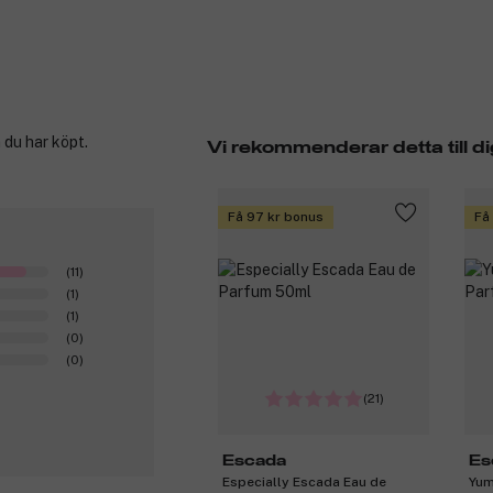
 du har köpt.
Vi rekommenderar detta till di
Få 97 kr bonus
Få
(11)
(1)
(1)
(0)
(0)
(21)
Escada
Es
Especially Escada Eau de
Yum