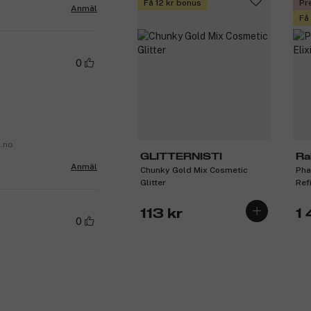
Få 12 kr bonus
Pr
Anmäl
Få
0
a.no
GLITTERNISTI
Ra
Anmäl
Chunky Gold Mix Cosmetic
Pha
Glitter
Ref
113 kr
1
0