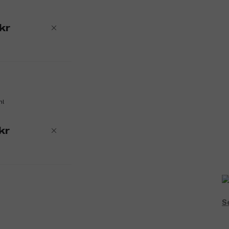
kr
ml
kr
Se