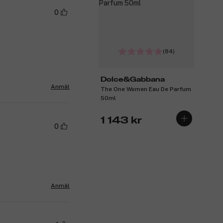
0
(84)
Dolce&Gabbana
Anmäl
The One Women Eau De Parfum
50ml
1 143 kr
0
Anmäl