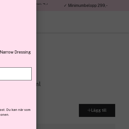
jon kunder – Trustpilot 4,7
✓ Minimumbelopp 299,-
av 5
 Narrow Dressing
or Women 100ml
 (17)
ost. Du kan när som
Lägg till
ionen.