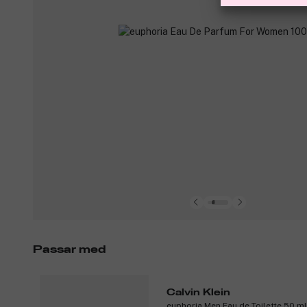
Passar med
Calvin Klein
euphoria Men Eau de Toilette 50 ml