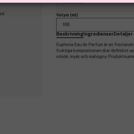
Finns online
Volym (ml)
100
Beskrivning
Ingredienser
Detaljer
Euphoria Eau de Parfum är en frestande o
fruktiga kompositionen drar definitivt up
orkidé, mysk och mahogny. Produktnum