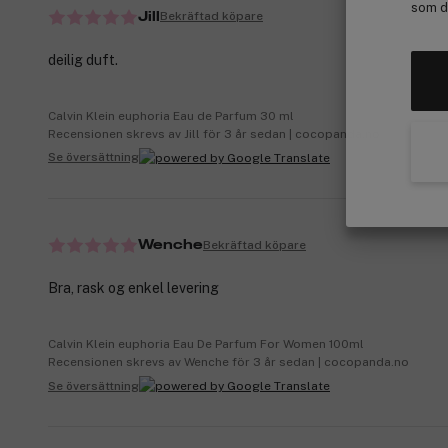
som de
Bekräftad köpare
Jill
deilig duft.
Calvin Klein euphoria Eau de Parfum 30 ml
Recensionen skrevs av Jill för 3 år sedan | cocopanda.no
Se översättning
Bekräftad köpare
Wenche
Bra, rask og enkel levering
Calvin Klein euphoria Eau De Parfum For Women 100ml
Recensionen skrevs av Wenche för 3 år sedan | cocopanda.no
Se översättning