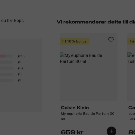
 du har köpt.
Vi rekommenderar detta till di
Få 10% bonus
Få
(22)
(2)
(0)
(1)
(2)
Calvin Klein
Ca
My euphoria Eau de Parfum 30
eup
ml
50 
659 kr
8