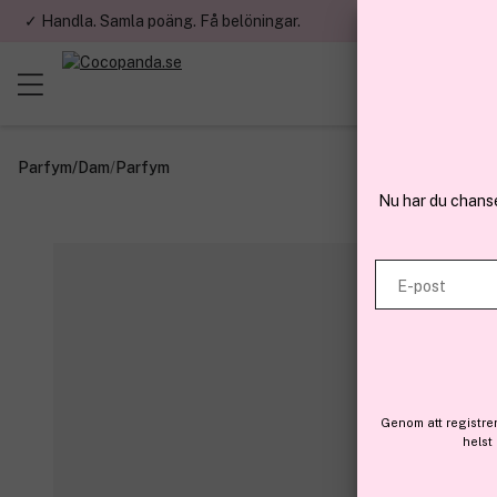
✓ Handla. Samla poäng. Få belöningar.
✓ Betala med fa
Parfym
/
Dam
/
Parfym
Nu har du chans
E-post
Genom att registre
helst