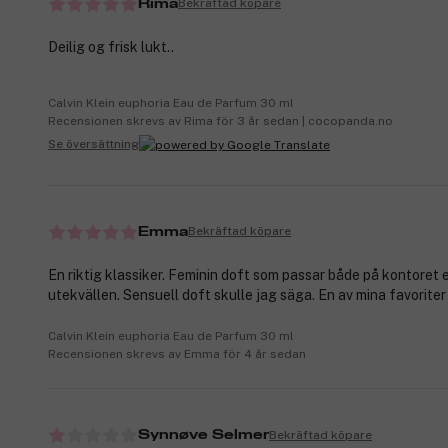
Bekräftad köpare
Rima
Deilig og frisk lukt..
Calvin Klein euphoria Eau de Parfum 30 ml
Recensionen skrevs av Rima för 3 år sedan | cocopanda.no
Se översättning
Bekräftad köpare
Emma
En riktig klassiker. Feminin doft som passar både på kontoret e
utekvällen. Sensuell doft skulle jag säga. En av mina favoriter 
Calvin Klein euphoria Eau de Parfum 30 ml
Recensionen skrevs av Emma för 4 år sedan
Bekräftad köpare
Synnøve Selmer