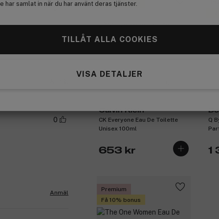
Få 10% bonus
Pr
 har samlat in när du har använt deras tjänster.
0
Få
TILLÅT ALLA COOKIES
VISA DETALJER
Anmäl
(3)
Calvin Klein
Do
0
CK Everyone Eau De Toilette
Q B
Unisex 100ml
Par
653 kr
1
Premium
Anmäl
Få 10% bonus