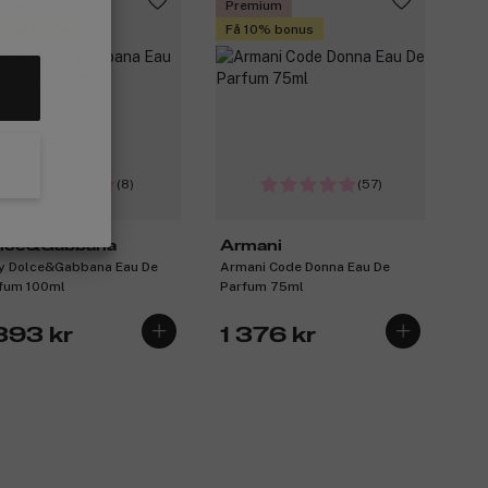
emium
Premium
 10% bonus
Få 10% bonus
(8)
(57)
lce&Gabbana
Armani
y Dolce&Gabbana Eau De
Armani Code Donna Eau De
fum 100ml
Parfum 75ml
 393 kr
1 376 kr