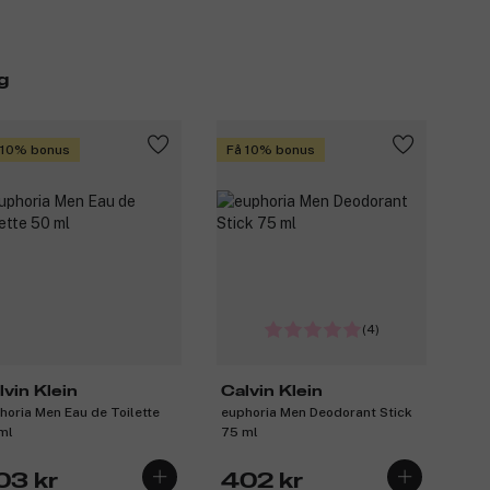
g
 10% bonus
Få 10% bonus
(4)
lvin Klein
Calvin Klein
horia Men Eau de Toilette
euphoria Men Deodorant Stick
ml
75 ml
03 kr
402 kr