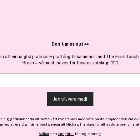
✓ Över 1,5 mil
ktura
✓ Trygg E-handel
Sök bland 25.347 produkter..
Don’t miss out 👀
en att vinna ghd platinum+ plattång tillsammans med The Final Touch
Brush – två must-haves för flawless styling! 💇‍♀️✨
Få 10% bonus
Calvin Klein
euphoria Eau De Parfum F
(27)
Läs produktrecensioner
Jag vill vara med!
Bara 1 på lager
ra dig godkänner du att motta vårt nyhetsbrev med våra bästa erbjudanden via e-p
1 059 kr
 avregistrera dig från e-post genom att klicka på länken för att avsluta prenumerat
Villkor
och
integritet
för registrering