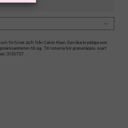
ch förförisk doft från Calvin Klein. Den lika kryddiga som
pmärksamheten till sig. Till noterna hör granatäpple, svart
mer:
3135737