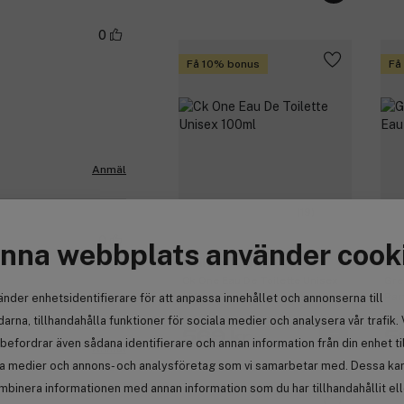
0
Få 10% bonus
Få
Anmäl
(19)
0
nna webbplats använder cook
Calvin Klein
El
Ck One Eau De Toilette Unisex
Gre
100ml
Par
änder enhetsidentifierare för att anpassa innehållet och annonserna till
arna, tillhandahålla funktioner för sociala medier och analysera vår trafik. 
569 kr
5
befordrar även sådana identifierare och annan information från din enhet ti
Anmäl
la medier och annons- och analysföretag som vi samarbetar med. Dessa kan 
mbinera informationen med annan information som du har tillhandahållit el