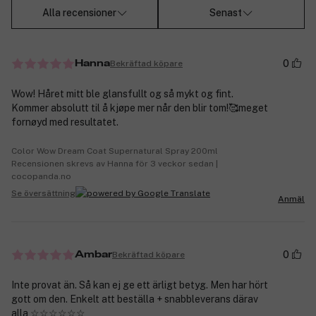
Alla recensioner
Senast
0
Bekräftad köpare
Hanna
Wow! Håret mitt ble glansfullt og så mykt og fint.
Kommer absolutt til å kjøpe mer når den blir tom!🥰meget
fornøyd med resultatet.
Color Wow Dream Coat Supernatural Spray 200ml
Recensionen skrevs av Hanna för 3 veckor sedan |
cocopanda.no
Se översättning
Anmäl
0
Bekräftad köpare
Ambar
Inte provat än. Så kan ej ge ett ärligt betyg. Men har hört
gott om den. Enkelt att beställa + snabbleverans därav
alla ☆☆☆☆☆☆