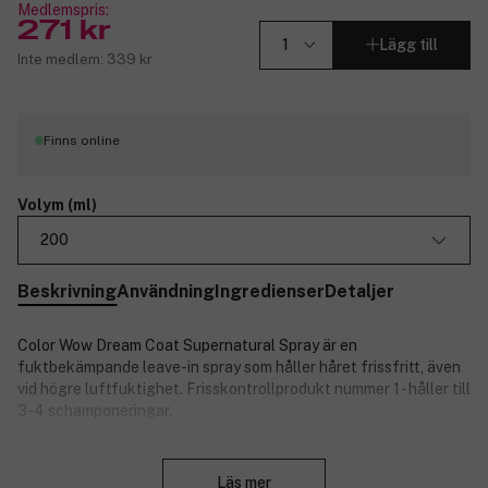
Medlemspris:
271 kr
Lägg till
Inte medlem: 339 kr
Finns online
Volym (ml)
200
Beskrivning
Användning
Ingredienser
Detaljer
Color Wow Dream Coat Supernatural Spray är en
fuktbekämpande leave-in spray som håller håret frissfritt, även
vid högre luftfuktighet. Frisskontrollprodukt nummer 1 - håller till
3-4 schamponeringar.
Specifikationer:
Stäng
Läs mer
Fungerar som en mini-keratinbehandling.