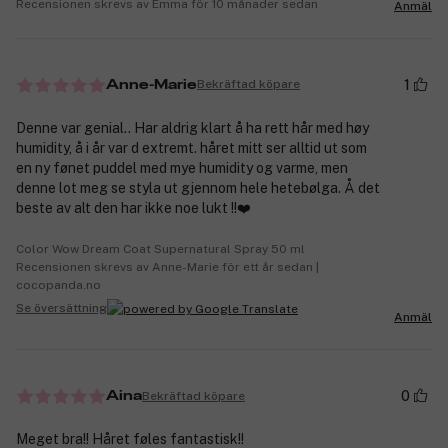
Recensionen skrevs av Emma för 10 månader sedan
Anmäl
1
Bekräftad köpare
Anne-Marie
Denne var genial.. Har aldrig klart å ha rett hår med høy
humidity, å i år var d extremt. håret mitt ser alltid ut som
en ny fønet puddel med mye humidity og varme, men
denne lot meg se styla ut gjennom hele hetebølga. Å det
beste av alt den har ikke noe lukt !!❤️
Color Wow Dream Coat Supernatural Spray 50 ml
Recensionen skrevs av Anne-Marie för ett år sedan |
cocopanda.no
Se översättning
Anmäl
0
Bekräftad köpare
Aina
Meget bra!! Håret føles fantastisk!!