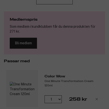
Förvandlar alla hårtyper och ger ett glänsande,
glänsande, frizzfritt resultat.
Nyckeln till Chris Appletons glänsande frisyrer.
Ingen konditionering, ej testad på djur, glutenfri och
Medlemspris
vegansk.
Som medlem i kundklubben får du denna produkten för
271 kr.
Produktnummer:
3132258
Bli medlem
Passar med
Color Wow
One Minute Transformation Cream
120ml
258 kr