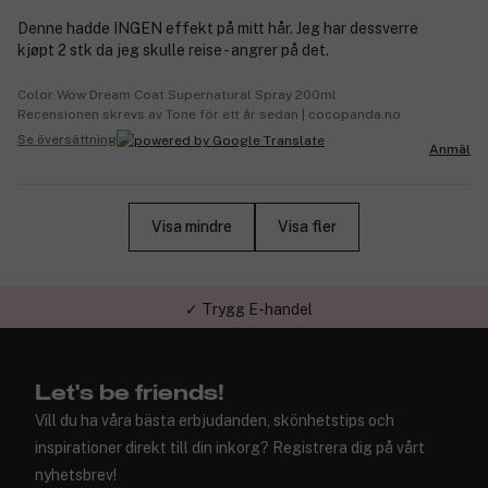
Denne hadde INGEN effekt på mitt hår. Jeg har dessverre
kjøpt 2 stk da jeg skulle reise - angrer på det.
Color Wow Dream Coat Supernatural Spray 200ml
Recensionen skrevs av Tone för ett år sedan | cocopanda.no
Se översättning
Anmäl
Visa mindre
Visa fler
✓ Trygg E-handel
Let's be friends!
Vill du ha våra bästa erbjudanden, skönhetstips och
inspirationer direkt till din inkorg? Registrera dig på vårt
nyhetsbrev!