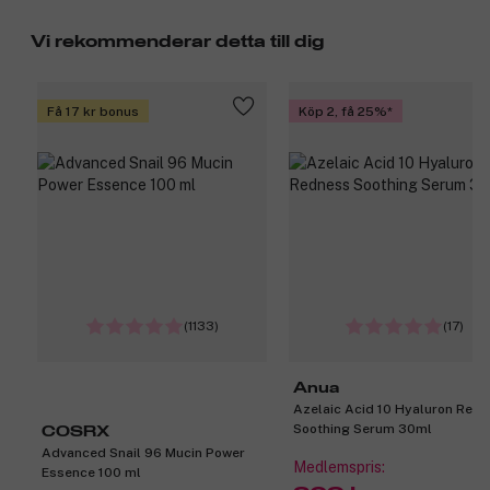
Vi rekommenderar detta till dig
Få 17 kr bonus
Köp 2, få 25%
(1133)
(17)
Anua
Azelaic Acid 10 Hyaluron Red
Soothing Serum 30ml
COSRX
Advanced Snail 96 Mucin Power
Medlemspris:
Essence 100 ml