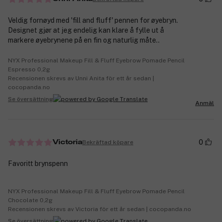
Veldig fornøyd med 'fill and fluff' pennen for øyebryn.
Designet gjør at jeg endelig kan klare å fylle ut å
markere øyebrynene på en fin og naturlig måte..
NYX Professional Makeup Fill & Fluff Eyebrow Pomade Pencil
Espresso 0,2g
Recensionen skrevs av Unni Anita för ett år sedan |
cocopanda.no
Se översättning
Anmäl
0
Bekräftad köpare
Victoria
Favoritt brynspenn
NYX Professional Makeup Fill & Fluff Eyebrow Pomade Pencil
Chocolate 0,2g
Recensionen skrevs av Victoria för ett år sedan | cocopanda.no
Se översättning