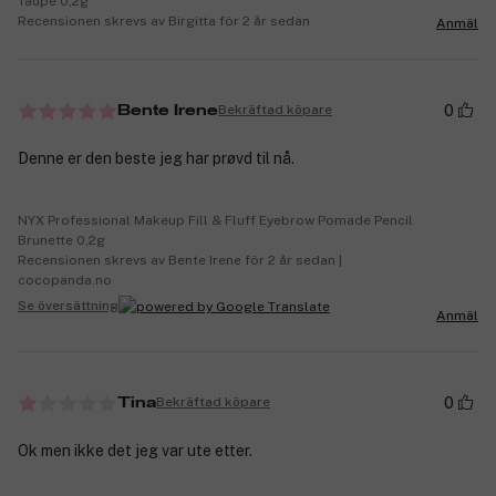
Taupe 0,2g
Recensionen skrevs av Birgitta för 2 år sedan
Anmäl
0
Bekräftad köpare
Bente Irene
Denne er den beste jeg har prøvd til nå.
NYX Professional Makeup Fill & Fluff Eyebrow Pomade Pencil
Brunette 0,2g
Recensionen skrevs av Bente Irene för 2 år sedan |
cocopanda.no
Se översättning
Anmäl
0
Bekräftad köpare
Tina
Ok men ikke det jeg var ute etter.