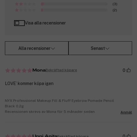
(3)
(2)
Visa alla recensioner
Alla recensioner
Senast
0
Bekräftad köpare
Mona
LOVE’ kommer köpa igen
NYX Professional Makeup Fill & Fluff Eyebrow Pomade Pencil
Black 0,2g
Recensionen skrevs av Mona för 5 månader sedan
Anmäl
0
Bekräftad köpare
Unni Anita