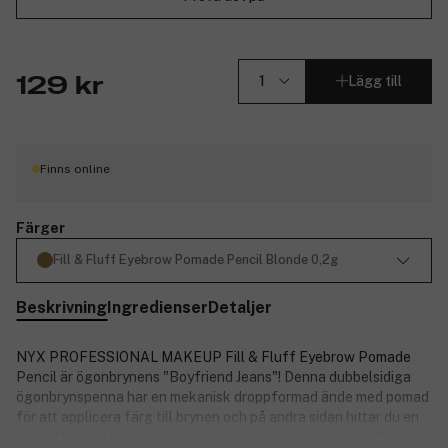
Lägg till
129 kr
Finns online
Färger
Fill & Fluff Eyebrow Pomade Pencil Blonde 0,2g
Beskrivning
Ingredienser
Detaljer
NYX PROFESSIONAL MAKEUP Fill & Fluff Eyebrow Pomade
Pencil är ögonbrynens "Boyfriend Jeans"! Denna dubbelsidiga
ögonbrynspenna har en mekanisk droppformad ände med pomad
för att applicera färg till brynen och på andra sidan hittar du en
paddelformad borste i mikroformat för att jämna ut och fluffa