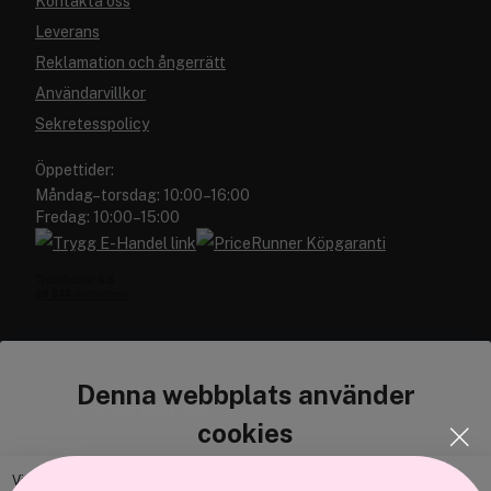
Kontakta oss
Leverans
Reklamation och ångerrätt
Användarvillkor
Sekretesspolicy
Öppettider:
Måndag–torsdag: 10:00–16:00
Fredag: 10:00–15:00
Denna webbplats använder
Cocopanda.se
cookies
Om oss
Bli medlem
Vi använder enhetsidentifierare för att anpassa innehållet och