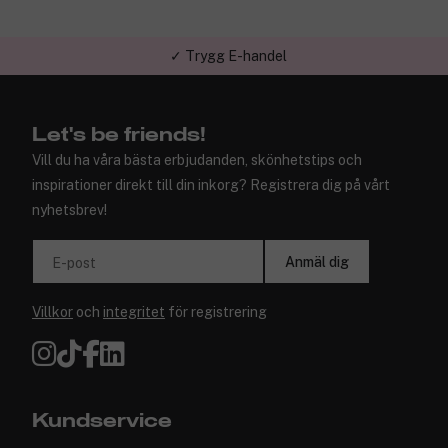
✓ Trygg E-handel
✓ Över 1,5 miljon kunder – Trustpilot 4,7 av 5
Let's be friends!
Vill du ha våra bästa erbjudanden, skönhetstips och
inspirationer direkt till din inkorg? Registrera dig på vårt
nyhetsbrev!
Anmäl dig
E-post
Villkor
och
integritet
för registrering
Kundservice