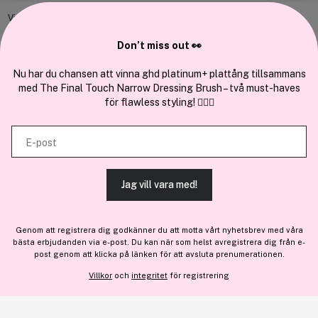
Bli medlem
Vi använder enhetsidentifierare för att anpassa innehållet och
annonserna till användarna, tillhandahålla funktioner för sociala medier
Samarbeta med oss
Don’t miss out 👀
och analysera vår trafik. Vi vidarebefordrar även sådana identifierare
och annan information från din enhet till de sociala medier och annons-
Nu har du chansen att vinna ghd platinum+ plattång tillsammans
med The Final Touch Narrow Dressing Brush – två must-haves
och analysföretag som vi samarbetar med. Dessa kan i sin tur
för flawless styling! 💇‍♀️✨
kombinera informationen med annan information som du har
En del av
Brandsdal Group AS
tillhandahållit eller som de har samlat in när du har använt deras
E-post
tjänster.
För personlig vägledning om professionella hårprodukter, klicka
här
.
Jag vill vara med!
TILLÅT ALLA COOKIES
Genom att registrera dig godkänner du att motta vårt nyhetsbrev med våra
bästa erbjudanden via e-post. Du kan när som helst avregistrera dig från e-
VISA DETALJER
post genom att klicka på länken för att avsluta prenumerationen.
Lägg till
330 kr
Villkor
och
integritet
för registrering