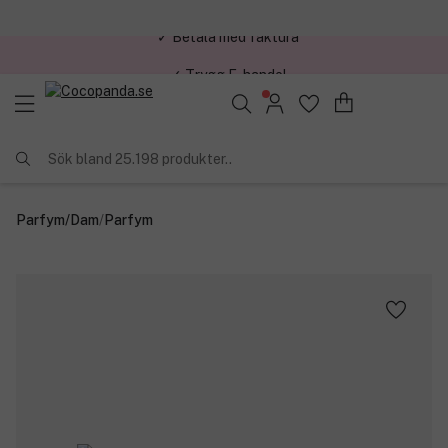
✓ Trygg E-handel
Sök bland 25.198 produkter..
Parfym
/
Dam
/
Parfym