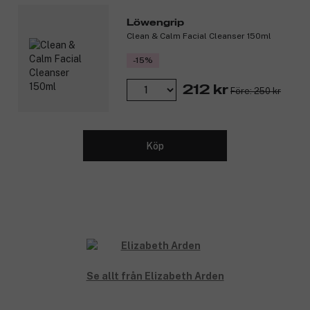
Löwengrip
Clean & Calm Facial Cleanser 150ml
-15%
212 kr
Före: 250 kr
Köp
Se allt från Elizabeth Arden