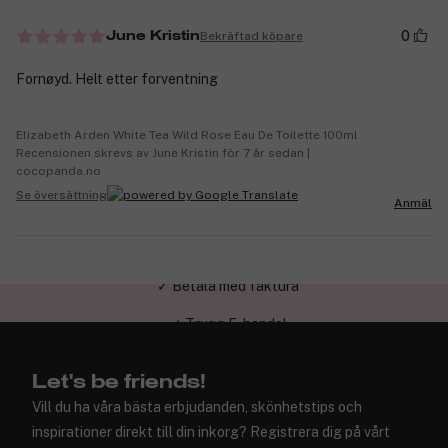
0
Bekräftad köpare
June Kristin
Fornøyd. Helt etter forventning
Elizabeth Arden White Tea Wild Rose Eau De Toilette 100ml
Recensionen skrevs av June Kristin för 7 år sedan |
cocopanda.no
Se översättning
Anmäl
✓ Trygg E-handel
Let's be friends!
Vill du ha våra bästa erbjudanden, skönhetstips och
inspirationer direkt till din inkorg? Registrera dig på vårt