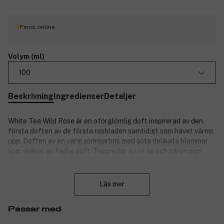
Finns online
Volym (ml)
100
Beskrivning
Ingredienser
Detaljer
White Tea Wild Rose är en oförglömlig doft inspirerad av den
första doften av de första rosbladen samtidigt som havet värms
upp. Doften av en varm sommarbris med söta delikata blommor
som skapar en härlig doft. Toppnoter av vit te och päron som
smälter ihop med en lätta pioner och en varm rosbukett. Doften
Stäng
är mjuk och feminin och blandar tonkabönor, varm armber och
strålande musk i basen. Doften kan fint blandas med de andra
Läs mer
dofterna i White Tea kollektionen.
Produktnummer:
3130799
Passar med