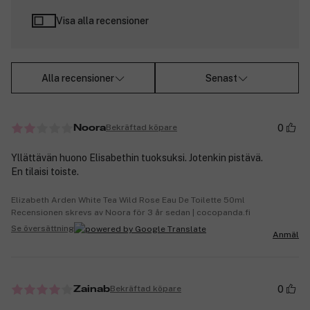
Visa alla recensioner
Alla recensioner
Senast
0
Bekräftad köpare
Noora
Yllättävän huono Elisabethin tuoksuksi. Jotenkin pistävä.
En tilaisi toiste.
Elizabeth Arden White Tea Wild Rose Eau De Toilette 50ml
Recensionen skrevs av Noora för 3 år sedan | cocopanda.fi
Se översättning
Anmäl
0
Bekräftad köpare
Zainab