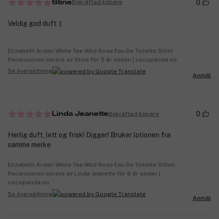
0
Bekräftad köpare
Stine
Veldig god duft :)
Elizabeth Arden White Tea Wild Rose Eau De Toilette 50ml
Recensionen skrevs av Stine för 5 år sedan | cocopanda.no
Se översättning
Anmäl
0
Bekräftad köpare
Linda Jeanette
Herlig duft, lett og frisk! Digger! Bruker lotionen fra
samme merke
Elizabeth Arden White Tea Wild Rose Eau De Toilette 100ml
Recensionen skrevs av Linda Jeanette för 6 år sedan |
cocopanda.no
Se översättning
Anmäl