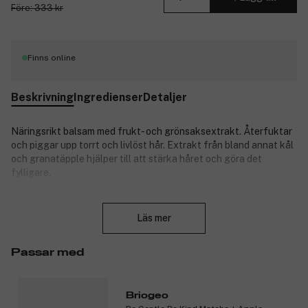
Före: 333 kr
Finns online
Beskrivning
Ingredienser
Detaljer
Näringsrikt balsam med frukt- och grönsaksextrakt. Återfuktar
och piggar upp torrt och livlöst hår. Extrakt från bland annat kål
och granatäpple hjälper till att stärka håret och göra det
fylligare.
Lämplig för: Torrt och livlöst hår.
Stäng
Läs mer
Användning: Använd efter schamponering. Applicera i hela
håret. Låt verka i två minuter och skölj ur. För bästa resultat,
tvätta håret med Be Gentle, Be Kind™ Matcha + Apple
Passar med
Replenishing Superfood Shampoo innan du applicerar balsamet i
samma serie.
Briogeo
Produktnummer:
3129777