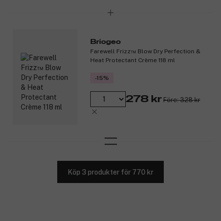
Briogeo
Farewell Frizz™ Blow Dry Perfection &
Heat Protectant Crème 118 ml
-15%
278 kr
Före: 328 kr
Köp 3 produkter för 770 kr