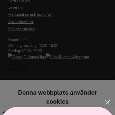
Kontakta oss
Leverans
Reklamation och ångerrätt
Användarvillkor
Sekretesspolicy
Öppettider:
Måndag–torsdag: 10:00–16:00
Fredag: 10:00–15:00
Denna webbplats använder
Cocopanda.se
cookies
Om oss
Bli medlem
Vi använder enhetsidentifierare för att anpassa innehållet och