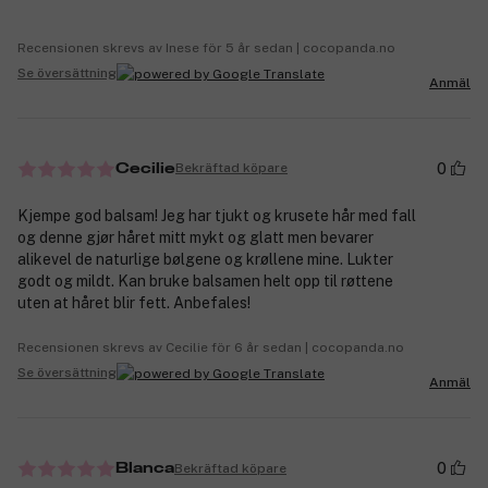
Recensionen skrevs av Inese för 5 år sedan | cocopanda.no
Se översättning
Anmäl
0
Bekräftad köpare
Cecilie
Kjempe god balsam! Jeg har tjukt og krusete hår med fall
og denne gjør håret mitt mykt og glatt men bevarer
alikevel de naturlige bølgene og krøllene mine. Lukter
godt og mildt. Kan bruke balsamen helt opp til røttene
uten at håret blir fett. Anbefales!
Recensionen skrevs av Cecilie för 6 år sedan | cocopanda.no
Se översättning
Anmäl
0
Bekräftad köpare
Blanca