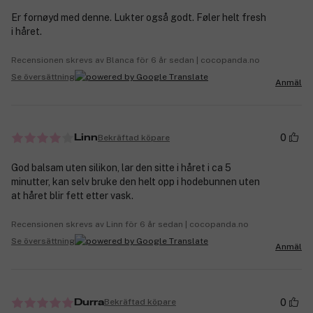
Er fornøyd med denne. Lukter også godt. Føler helt fresh
i håret.
Recensionen skrevs av Blanca för 6 år sedan | cocopanda.no
Se översättning
Anmäl
0
Bekräftad köpare
Linn
God balsam uten silikon, lar den sitte i håret i ca 5
minutter, kan selv bruke den helt opp i hodebunnen uten
at håret blir fett etter vask.
Recensionen skrevs av Linn för 6 år sedan | cocopanda.no
Se översättning
Anmäl
0
Bekräftad köpare
Durra