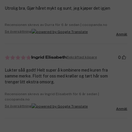
Utrolig bra, Gjør håret mykt og sunt, jeg kjøper det igjen
Recensionen skrevs av Durra för 6 år sedan | cocopanda.no
Se översättning
Anmäl
0
Bekräftad köpare
Ingrid Elisabeth
Lukter såå godt! Helt super å kombinere med kuren fra
samme merke. Flott for oss med krøller og tørt hår som
trenger litt ekstra omsorg.
Recensionen skrevs av Ingrid Elisabeth för 6 år sedan |
cocopanda.no
Se översättning
Anmäl