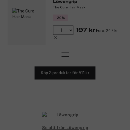
Löwengrip
The Cure Hair Mask
-20%
197 kr
Före: 247 kr
Köp 3 produkter för 511 kr
Se allt från Löwengrip