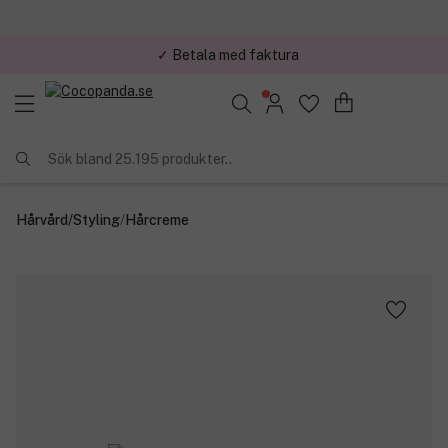
✓ Betala med faktura
✓ Trygg E-handel
Sök bland 25.195 produkter..
Hårvård
/
Styling
/
Hårcreme