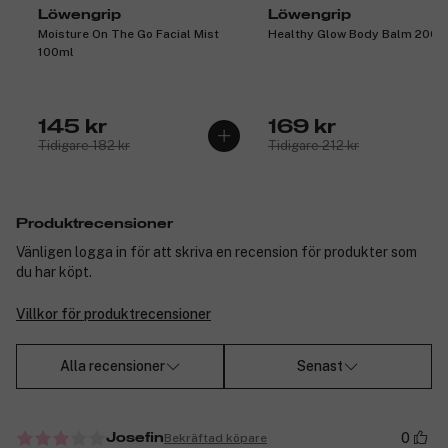
Löwengrip
Löwengrip
Moisture On The Go Facial Mist
Healthy Glow Body Balm 200m
100ml
145 kr
169 kr
Tidigare 182 kr
Tidigare 212 kr
Produktrecensioner
Vänligen logga in för att skriva en recension för produkter som
du har köpt.
Villkor för produktrecensioner
Alla recensioner
Senast
0
Bekräftad köpare
Josefin