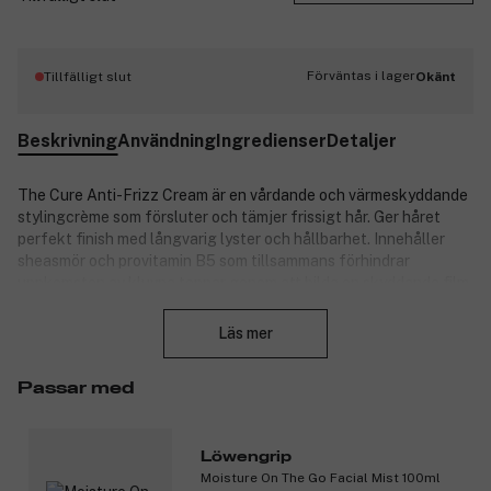
Förväntas i lager
Tillfälligt slut
Okänt
Beskrivning
Användning
Ingredienser
Detaljer
The Cure Anti-Frizz Cream är en vårdande och värmeskyddande
stylingcrème som försluter och tämjer frissigt hår. Ger håret
perfekt finish med långvarig lyster och hållbarhet. Innehåller
sheasmör och provitamin B5 som tillsammans förhindrar
uppkomsten av kluvna toppar genom att bilda en skyddande film
Stäng
runt hårstrået, vilket bevarar fukten samt tillför glans. Formulan
är utvecklad för normalt och färgat hår.
Läs mer
Passar med
Produktnummer:
3129619
Löwengrip
Moisture On The Go Facial Mist 100ml