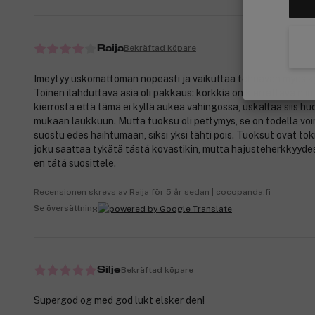
Bekräftad köpare
Raija
Imeytyy uskomattoman nopeasti ja vaikuttaa tehoavan myös ky
Toinen ilahduttava asia oli pakkaus: korkkia on kierrettävä nii
kierrosta että tämä ei kyllä aukea vahingossa, uskaltaa siis hu
mukaan laukkuun. Mutta tuoksu oli pettymys, se on todella vo
suostu edes haihtumaan, siksi yksi tähti pois. Tuoksut ovat tok
joku saattaa tykätä tästä kovastikin, mutta hajusteherkkyydes
en tätä suosittele.
Recensionen skrevs av Raija för 5 år sedan | cocopanda.fi
Se översättning
Bekräftad köpare
Silje
Supergod og med god lukt elsker den!