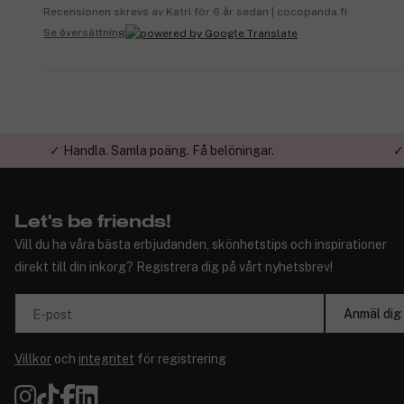
Recensionen skrevs av Katri för 6 år sedan | cocopanda.fi
Se översättning
✓ Handla. Samla poäng. Få belöningar.
✓
Let's be friends!
Vill du ha våra bästa erbjudanden, skönhetstips och inspirationer
direkt till din inkorg? Registrera dig på vårt nyhetsbrev!
Anmäl dig
E-post
Villkor
och
integritet
för registrering