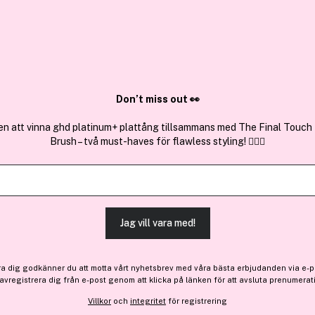
✓ Över 1,5 mil
ktura
✓ Trygg E-handel
Sök bland 25.196 produkter..
Don’t miss out 👀
en att vinna ghd platinum+ plattång tillsammans med The Final Touch
Brush – två must-haves för flawless styling! 💇‍♀️✨
Löwengrip
Get A Grip Hand Balm 50m
(8)
Läs produktrecensioner (
Jag vill vara med!
106 kr
Före: 133 kr
ra dig godkänner du att motta vårt nyhetsbrev med våra bästa erbjudanden via e-p
Tillfälligt slut
 avregistrera dig från e-post genom att klicka på länken för att avsluta prenumerat
Villkor
och
integritet
för registrering
Tillfälligt slut