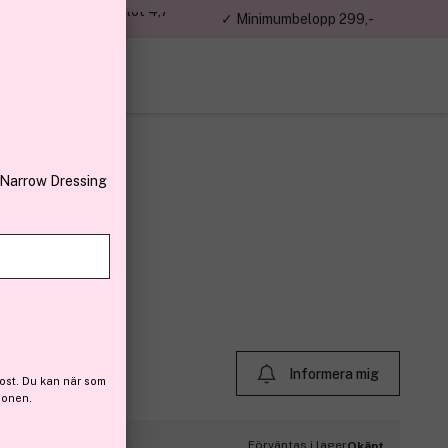
jon kunder – Trustpilot 4,7
✓ Minimumbelopp 299,-
av 5
 Narrow Dressing
l
6)
Informera mig
ost. Du kan när som
ionen.
Förväntas i lager
Okänt