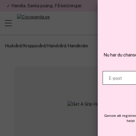
✓ Handla. Samla poäng. Få belöningar.
✓ Betala med fa
Hudvård
/
Kroppsvård
/
Handvård
/
Handkräm
Nu har du chans
E-post
Genom att registre
helst