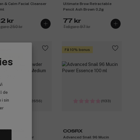
an & Calm Facial Cleanser
Ultimate Brow Retractable
ml
Pencil Ash Brown 0,2g
2 kr
77 kr
igare 250 kr
Tidigare 97 kr
emium
Få 10% bonus
 10% bonus
ies
Vi
ll de
i sin
(2656)
(1133)
ler
reMinerals
COSRX
ginal Loose Powder
Advanced Snail 96 Mucin