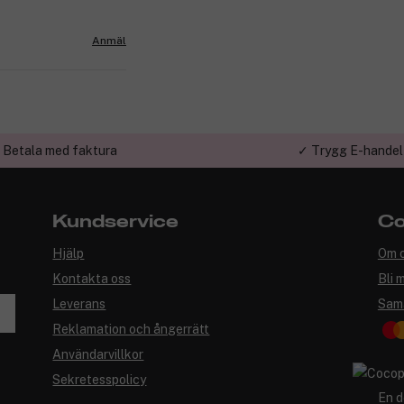
Anmäl
 Betala med faktura
✓ Trygg E-handel
Kundservice
Co
Hjälp
Om 
Kontakta oss
Bli 
Leverans
Sam
Reklamation och ångerrätt
Användarvillkor
Sekretesspolicy
En d