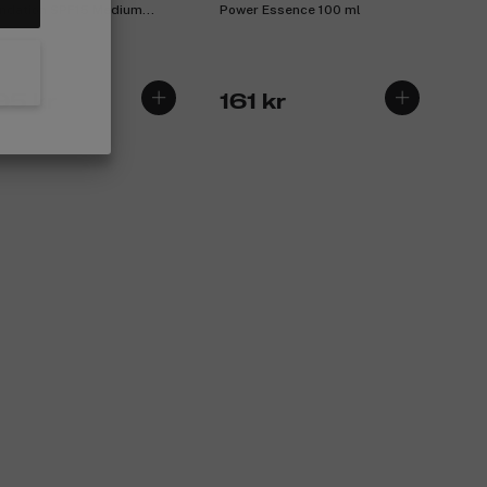
ndation SPF15 Medium
Power Essence 100 ml
ge 12 8g
95 kr
161 kr