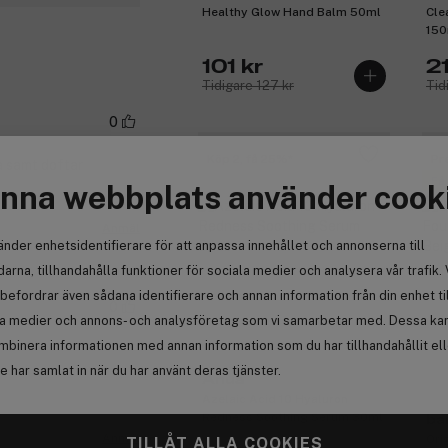
Healthy Glow Hand Balm 50ml
Cle
150
101 kr
21
Tidigare 127 kr
Tid
0
Köp 2, få 25%
Pr
a samt doftar
Få
nna webbplats använder cook
Anmäl
änder enhetsidentifierare för att anpassa innehållet och annonserna till
arna, tillhandahålla funktioner för sociala medier och analysera vår trafik. 
befordrar även sådana identifierare och annan information från din enhet ti
0
la medier och annons- och analysföretag som vi samarbetar med. Dessa kan 
(17)
mbinera informationen med annan information som du har tillhandahållit el
 har samlat in när du har använt deras tjänster.
Anua
Azelaic Acid 10 Hyaluron
Redness Soothing Serum 30ml
ba
Anmäl
Ori
TILLÅT ALLA COOKIES