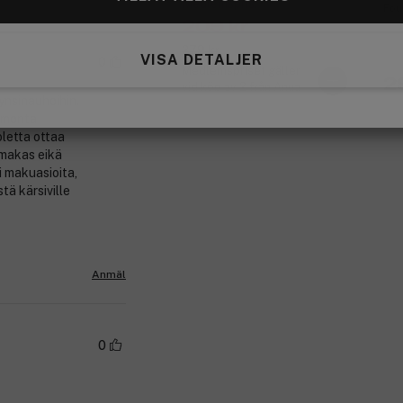
Medlemspris:
Fou
209 kr
Bei
279 kr
VISA DETALJER
0
Medlemspriset gäller
2
vid köp av 2 från Anua
nsinauhoihin.
n monta
oletta ottaa
imakas eikä
i makuasioita,
tä kärsiville
Anmäl
0