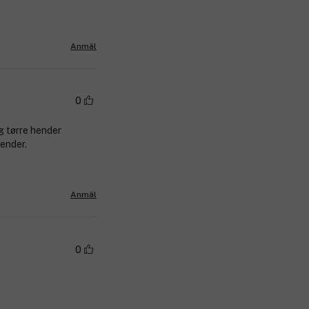
Anmäl
0
g tørre hender
hender.
Anmäl
0