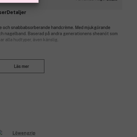
ser
Detaljer
nde och snabbabsorberande handcrème. Med mjukgörande
och nagelband. Baserad på andra generationens sheanöt som
r alla hudtyper, även känslig.
Stäng
Läs mer