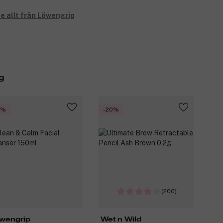
e allt från Löwengrip
g
5%
-20%
(200)
wengrip
Wet n Wild