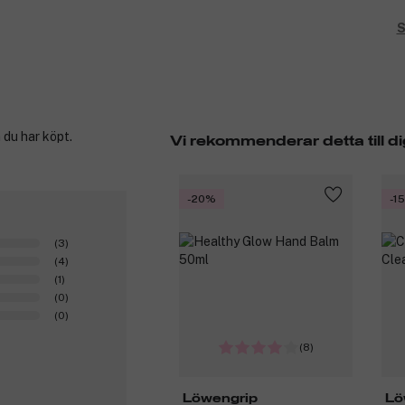
S
 du har köpt.
Vi rekommenderar detta till di
-20%
-1
(3)
(4)
(1)
(0)
(0)
(8)
Löwengrip
Lö