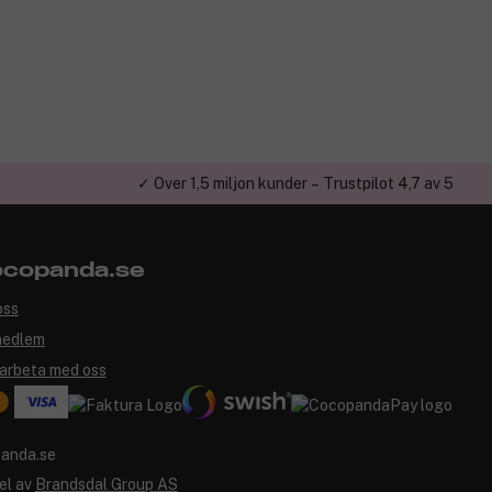
✓ Över 1,5 miljon kunder – Trustpilot 4,7 av 5
copanda.se
oss
medlem
arbeta med oss
el av
Brandsdal Group AS