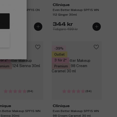
inique
Clinique
n Better Makeup SPF15 CN
Even Better Makeup SPF15 WN
 Spice 30ml
112 Ginger 30ml
06 kr
344 kr
igare 458 kr
Tidigare 499 kr
25%
-39%
tlet
Outlet
för 2
3 för 2
emium
Premium
(84)
(84)
inique
Clinique
n Better Makeup SPF15 WN
Even Better Makeup SPF15 WN
 Sienna 30ml
98 Cream Caramel 30 ml