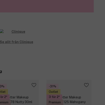
Se allt från Clinique
g
33%
-31%
tlet
Outlet
för 2
3 för 2
emium
Premium