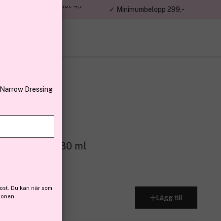
jon kunder – Trustpilot 4,7
✓ Minimumbelopp 299,-
av 5
 Narrow Dressing
 Oat #48 WN 30 ml
 (34)
ost. Du kan när som
ionen.
Lägg till