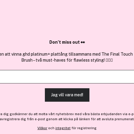
✓ Över 1,5 mil
ktura
✓ Trygg E-handel
Sök bland 25.190 produkter..
Don’t miss out 👀
en att vinna ghd platinum+ plattång tillsammans med The Final Touch
Brush – två must-haves för flawless styling! 💇‍♀️✨
Outlet
3 för 2
Premium
Clinique
Even Better Makeup SPF15
Jag vill vara med!
(84)
Läs produktrecensioner
-39%
Bara 1 på lager
ra dig godkänner du att motta vårt nyhetsbrev med våra bästa erbjudanden via e-p
239 kr
 avregistrera dig från e-post genom att klicka på länken för att avsluta prenumerat
Före: 393 kr
Villkor
och
integritet
för registrering