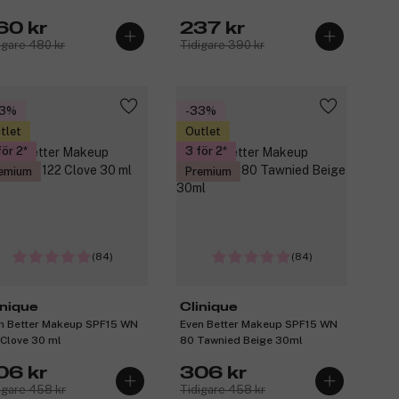
60 kr
237 kr
igare 480 kr
Tidigare 390 kr
33%
-33%
tlet
Outlet
för 2
3 för 2
emium
Premium
(84)
(84)
inique
Clinique
n Better Makeup SPF15 WN
Even Better Makeup SPF15 WN
 Clove 30 ml
80 Tawnied Beige 30ml
06 kr
306 kr
igare 458 kr
Tidigare 458 kr