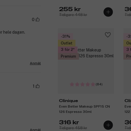
255 kr
3
Tidigare 448 kr
Tid
0
r hele dagen.
-31%
-
Outlet
Ou
3 för 2
3 
Premium
Pr
Anmäl
(84)
1
Clinique
Cl
Even Better Makeup SPF15 CN
Eve
126 Espresso 30ml
122
316 kr
3
Tidigare 458 kr
Tid
Anmäl