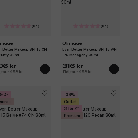
(84)
(84)
inique
Clinique
n Better Makeup SPF15 CN
Even Better Makeup SPF15 WN
Nutty 30ml
125 Mahogany 30ml
06 kr
316 kr
igare 458 kr
Tidigare 458 kr
ör 2
-33%
emium
Outlet
3 för 2
Premium