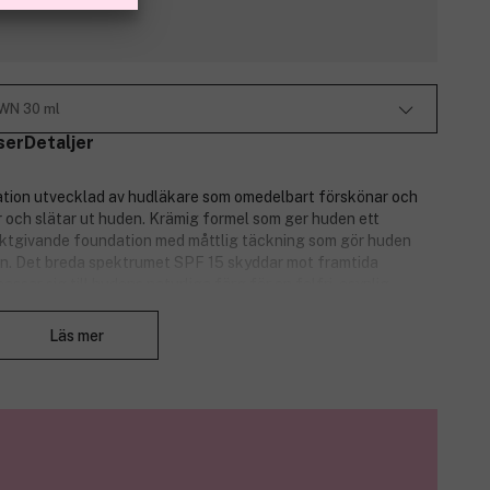
 WN 30 ml
ser
Detaljer
tion utvecklad av hudläkare som omedelbart förskönar och
r och slätar ut huden. Krämig formel som ger huden ett
. Fuktgivande foundation med måttlig täckning som gör huden
on. Det breda spektrumet SPF 15 skyddar mot framtida
sar sig till hudens naturliga färg för en felfri, osynlig
Stäng
Läs mer
tan att irritera den.
g, klumpfri täckning.
h jämnar ut hudtonen.
ch UVB-strålning.