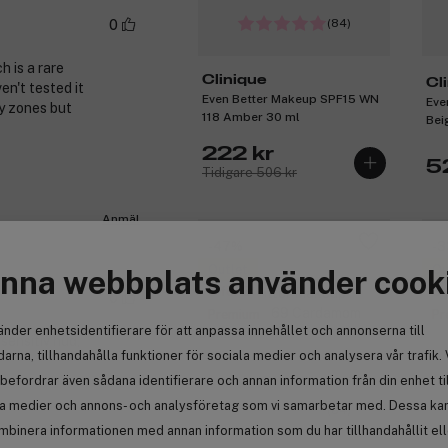
(84)
0
h is a rare
Clinique
Cl
ven't tested it
Even Better Makeup SPF15 WN
Eve
ry zones but
118 Amber 30 ml
Bei
222 kr
5
Tidigare 506 kr
Anmäl
-47%
-
Outlet
Ou
nna webbplats använder cook
3 för 2
3 
0
Premium
Pr
änder enhetsidentifierare för att anpassa innehållet och annonserna till
sensitiv hud,
arna, tillhandahålla funktioner för sociala medier och analysera vår trafik. 
befordrar även sådana identifierare och annan information från din enhet ti
la medier och annons- och analysföretag som vi samarbetar med. Dessa kan 
(84)
mbinera informationen med annan information som du har tillhandahållit el