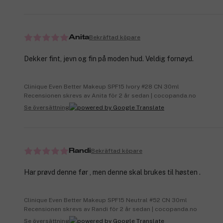
Bekräftad köpare
Anita
Dekker fint, jevn og fin på moden hud. Veldig fornøyd.
Clinique Even Better Makeup SPF15 Ivory #28 CN 30ml
Recensionen skrevs av Anita för 2 år sedan | cocopanda.no
Se översättning
Bekräftad köpare
Randi
Har prøvd denne før , men denne skal brukes til høsten .
Clinique Even Better Makeup SPF15 Neutral #52 CN 30ml
Recensionen skrevs av Randi för 2 år sedan | cocopanda.no
Se översättning