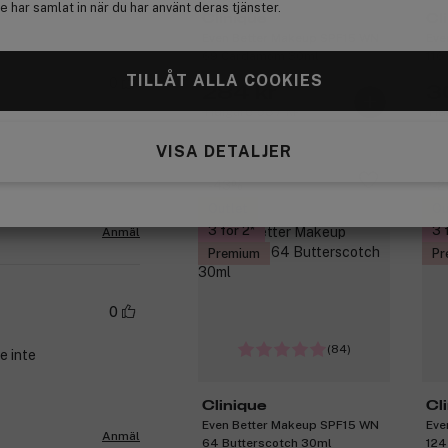
Anmäl
 har samlat in när du har använt deras tjänster.
Clinique
Cl
Even Better Makeup SPF15 WN
Eve
69 Cardamom 30ml
116
TILLÅT ALLA COOKIES
0
284 kr
3
Tidigare 537 kr
Tid
VISA DETALJER
-43%
-
Outlet
Ou
3 för 2
3 
Anmäl
Premium
Pr
0
(84)
e inte
Clinique
Cl
Even Better Makeup SPF15 WN
Eve
Anmäl
64 Butterscotch 30ml
124