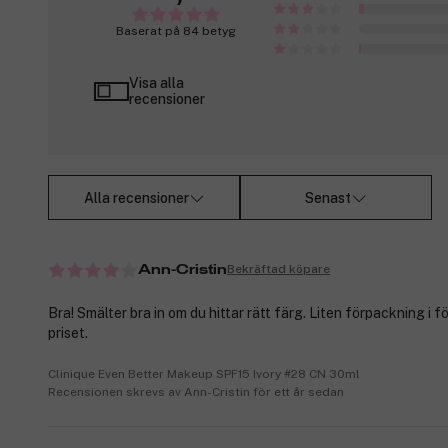
Baserat på 84 betyg
Visa alla
recensioner
Alla recensioner
Senast
Bekräftad köpare
Ann-Cristin
Bra! Smälter bra in om du hittar rätt färg. Liten förpackning i fö
priset.
Clinique Even Better Makeup SPF15 Ivory #28 CN 30ml
Recensionen skrevs av Ann-Cristin för ett år sedan