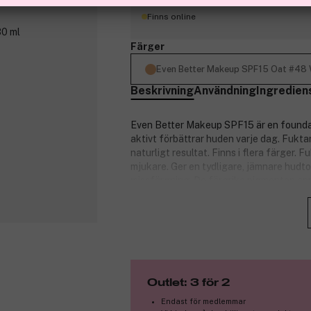
Finns online
Färger
Even Better Makeup SPF15 Oat #48
Beskrivning
Användning
Ingredien
Even Better Makeup SPF15 är en founda
aktivt förbättrar huden varje dag. Fukta
naturligt resultat. Finns i flera färger
mjukare. Ger en tydligare, jämnare hudt
missfärgning. De färgrika pigmenten anpas
täckning.
Tål både svett och fukt.
Fördelar och egenskaper:
Smink som aktivt förbättrar huden u
Lätt sammansättning med medelhö
Outlet: 3 för 2
Reducerar pigmentförändringar oc
Endast för medlemmar
SPF15 skyddar mot skadlig UVA- o