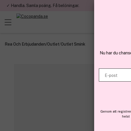
✓ Handla. Samla poäng. Få belöningar.
✓ Betala med fa
Rea Och Erbjudanden
/
Outlet
/
Outlet Smink
Nu har du chans
E-post
Genom att registre
helst