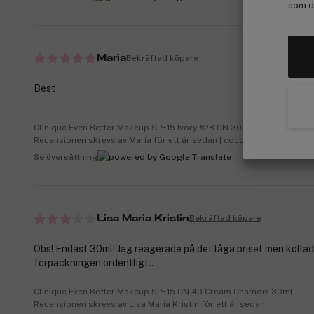
som de
Bekräftad köpare
Maria
Best
Clinique Even Better Makeup SPF15 Ivory #28 CN 30ml
Recensionen skrevs av Maria för ett år sedan | cocopanda.no
Se översättning
Bekräftad köpare
Lisa Maria Kristin
Obs! Endast 30ml! Jag reagerade på det låga priset men kollad
förpackningen ordentligt..
Clinique Even Better Makeup SPF15 CN 40 Cream Chamois 30ml
Recensionen skrevs av Lisa Maria Kristin för ett år sedan