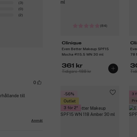
(3)
(0)
(2)
(84)
Clinique
Cl
Even Better Makeup SPF15
Eve
Mocha #115.5 WN 30 ml
78 
361 kr
3
Tidigare 488 kr
Tid
0
-56%
3 f
rhållande till
Pr
Outlet
3 för 2
Anmäl