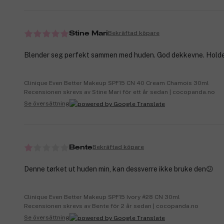
Bekräftad köpare
Stine Mari
Blender seg perfekt sammen med huden. God dekkevne. Holde
Clinique Even Better Makeup SPF15 CN 40 Cream Chamois 30ml
Recensionen skrevs av Stine Mari för ett år sedan | cocopanda.no
Se översättning
Bekräftad köpare
Bente
Denne tørket ut huden min, kan dessverre ikke bruke den😕
Clinique Even Better Makeup SPF15 Ivory #28 CN 30ml
Recensionen skrevs av Bente för 2 år sedan | cocopanda.no
Se översättning