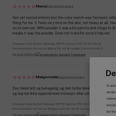
Bekräftad köpare
Maria
Not yet tested entirely but the color match was fantastic whic
thing for me. It feels very nice on the skin, not heavy at all. Ha
on its own yet. With powder it was a bit patchy and clingy to d
maybe it was the powder. Does not transfer once it has set.
Clinique Even Better Makeup SPF15 Custard #0,75 CN 30 ml
Recensionen skrevs av Maria för ett år sedan | cocopanda.fi
Se översättning
De
Bekräftad köpare
Malgorzata
Vi anv
Den føles lett og behagelig, og den tetter ikke porene. Jeg har 
använd
og jeg har ikke opplevd noen irritasjon eller utbrudd etter bruk.
vidare
Clinique Even Better Makeup SPF15 Vanilla #70 CN 30ml
socia
Recensionen skrevs av Malgorzata för ett år sedan | cocopanda.no
tur ko
Se översättning