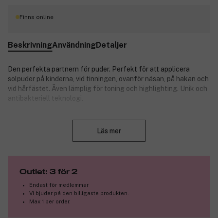
Finns online
Beskrivning
Användning
Detaljer
Den perfekta partnern för puder. Perfekt för att applicera
solpuder på kinderna, vid tinningen, ovanför näsan, på hakan och
vid hårfästet. Även lämplig för toning och highlighting. Unik och
antibakteriell teknologi.
Produktnummer:
3121923
Stäng
Läs mer
Outlet: 3 för 2
Endast för medlemmar
Vi bjuder på den billigaste produkten.
Max 1 per order.