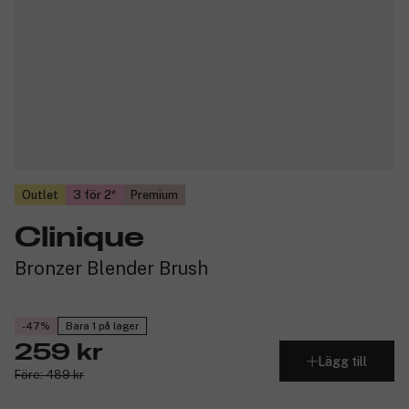
Outlet
3 för 2
Premium
Clinique
Bronzer Blender Brush
-47%
Bara 1 på lager
259 kr
Lägg till
Före: 489 kr