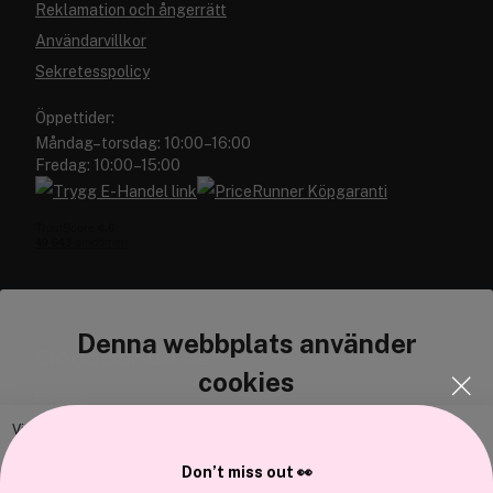
Reklamation och ångerrätt
Användarvillkor
Sekretesspolicy
Öppettider:
Måndag–torsdag: 10:00–16:00
Fredag: 10:00–15:00
Denna webbplats använder
Cocopanda.se
cookies
Om oss
Bli medlem
Vi använder enhetsidentifierare för att anpassa innehållet och
annonserna till användarna, tillhandahålla funktioner för sociala medier
Samarbeta med oss
Don’t miss out 👀
och analysera vår trafik. Vi vidarebefordrar även sådana identifierare