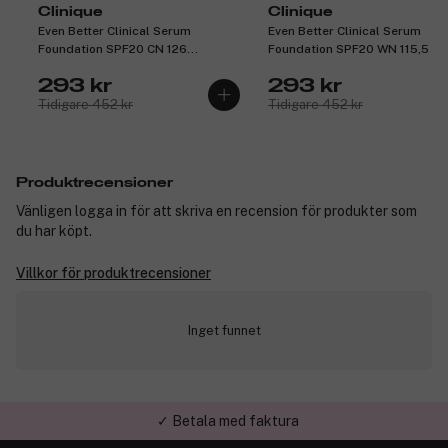
Clinique
Clinique
Even Better Clinical Serum
Even Better Clinical Serum
Foundation SPF20 CN 126
Foundation SPF20 WN 115,5 M
Espresso 30 ml
30 ml
293 kr
293 kr
Tidigare 452 kr
Tidigare 452 kr
Produktrecensioner
Vänligen logga in för att skriva en recension för produkter som
du har köpt.
Villkor för produktrecensioner
Inget funnet
✓ Betala med faktura