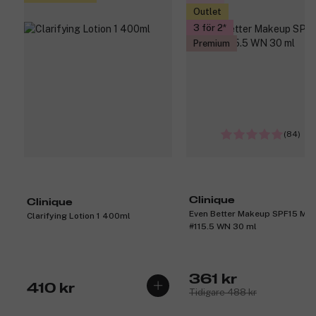
Outlet
3 för 2
Premium
(84)
Clinique
Clinique
Even Better Makeup SPF15 Mo
Clarifying Lotion 1 400ml
#115.5 WN 30 ml
361 kr
410 kr
Tidigare 488 kr