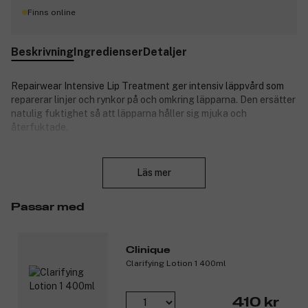
Finns online
Beskrivning
Ingredienser
Detaljer
Repairwear Intensive Lip Treatment ger i
ntensiv läppvård som
reparerar linjer och rynkor på och omkring läpparna. Den ersätter
natulig fuktighet så att läpparna håller sig mjuka och
återfuktade.
Användning:
Stäng
Läs mer
Använd dageligen morgon och kväll.
På morgonen ska den användas innan eventuell läppfärg.
Passar med
Produktnummer:
3121565
Clinique
Clarifying Lotion 1 400ml
410 kr