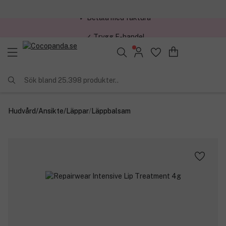
✓ Trygg E-handel
Sök bland 25.398 produkter..
Hudvård
/
Ansikte
/
Läppar
/
Läppbalsam