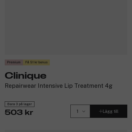
Premium
Få 51 kr bonus
Clinique
Repairwear Intensive Lip Treatment 4g
Bara 3 på lager
Lägg till
503 kr