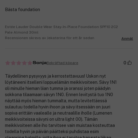
Bästa foundation
Estée Lauder Double Wear Stay-In-Place Foundation SPF10 2C2
Pale Almond 30ml
Recensionen skrevs av Jekaterina för ett år sedan
Anmäl
0
Bekräftad köpare
Sonja
Täydellinen pysyvyys ja kerrostettavuus! Uskon nyt
löytäneeni itselleni loppuelämän meikkivoiteen. Sävy 1N1
oli minulle hieman liian tumma ja oranssi joten päädyin
sokkona tilaamaan sävyn 1N0. Ennen levitystä tuo 1N0
näyttää myös hieman tummalta, mutta levitettäessä
sulautuu todella hyvin ihoon ja sävy itsessään on juuri
sopiva erittäin vaalealle ja neutraalille iholle (Lumenen
meikkivoiteissa sävyni on ultra light 00). Tämän
meikkivoiteen alle iho tarvitsee vain muistaa kosteuttaa
todella hyvin ja päivän päätteksi puhdistaa esim
cleansing balmilla, jotta ihoa ei tarvitse hangata liikaa.