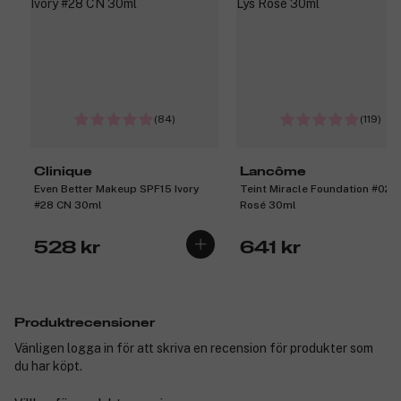
(84)
(119)
Clinique
Lancôme
Even Better Makeup SPF15 Ivory
Teint Miracle Foundation #02 
#28 CN 30ml
Rosé 30ml
528 kr
641 kr
Produktrecensioner
Vänligen logga in för att skriva en recension för produkter som
du har köpt.