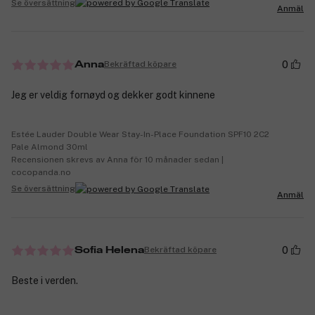
Se översättning
Anmäl
0
Bekräftad köpare
Anna
Jeg er veldig fornøyd og dekker godt kinnene
Estée Lauder Double Wear Stay-In-Place Foundation SPF10 2C2
Pale Almond 30ml
Recensionen skrevs av Anna för 10 månader sedan |
cocopanda.no
Se översättning
Anmäl
0
Bekräftad köpare
Sofia Helena
Beste i verden.