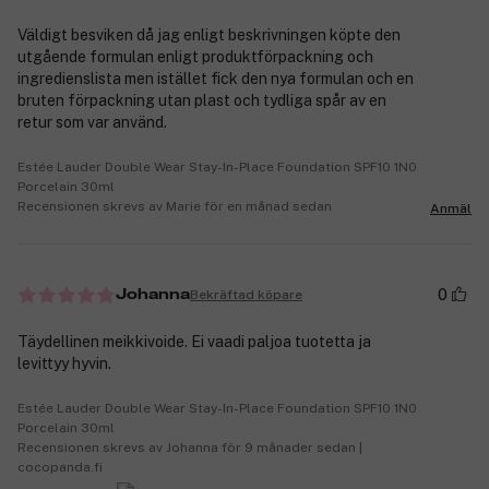
Väldigt besviken då jag enligt beskrivningen köpte den
utgående formulan enligt produktförpackning och
ingredienslista men istället fick den nya formulan och en
bruten förpackning utan plast och tydliga spår av en
retur som var använd.
Estée Lauder Double Wear Stay-In-Place Foundation SPF10 1N0
Porcelain 30ml
Recensionen skrevs av Marie för en månad sedan
Anmäl
0
Bekräftad köpare
Johanna
Täydellinen meikkivoide. Ei vaadi paljoa tuotetta ja
levittyy hyvin.
Estée Lauder Double Wear Stay-In-Place Foundation SPF10 1N0
Porcelain 30ml
Recensionen skrevs av Johanna för 9 månader sedan |
cocopanda.fi