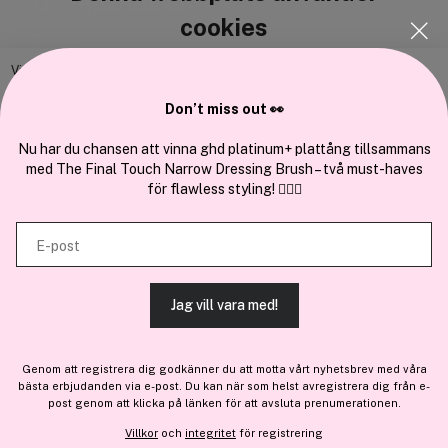
Cocopanda.se
cookies
Om oss
Bli medlem
Vi använder enhetsidentifierare för att anpassa innehållet och
annonserna till användarna, tillhandahålla funktioner för sociala medier
Samarbeta med oss
Don’t miss out 👀
och analysera vår trafik. Vi vidarebefordrar även sådana identifierare
och annan information från din enhet till de sociala medier och annons-
Nu har du chansen att vinna ghd platinum+ plattång tillsammans
med The Final Touch Narrow Dressing Brush – två must-haves
och analysföretag som vi samarbetar med. Dessa kan i sin tur
för flawless styling! 💇‍♀️✨
kombinera informationen med annan information som du har
En del av
Brandsdal Group AS
tillhandahållit eller som de har samlat in när du har använt deras
E-post
tjänster.
För personlig vägledning om professionella hårprodukter, klicka
här
.
Jag vill vara med!
TILLÅT ALLA COOKIES
Genom att registrera dig godkänner du att motta vårt nyhetsbrev med våra
bästa erbjudanden via e-post. Du kan när som helst avregistrera dig från e-
VISA DETALJER
post genom att klicka på länken för att avsluta prenumerationen.
Villkor
och
integritet
för registrering