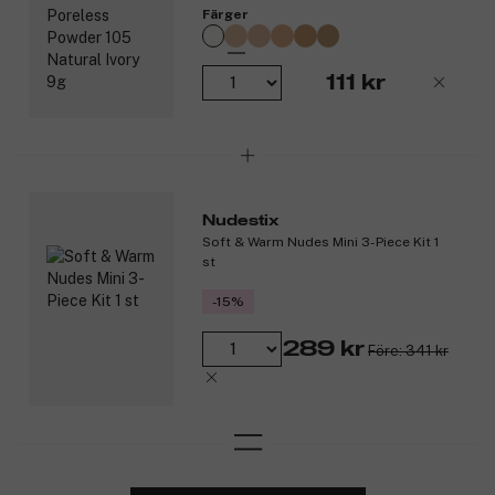
Färger
111 kr
Nudestix
Soft & Warm Nudes Mini 3-Piece Kit 1
st
-15%
289 kr
Före: 341 kr