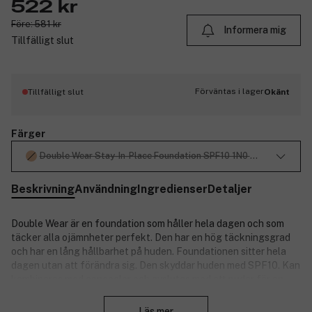
522 kr
Före: 581 kr
Informera mig
Tillfälligt slut
Förväntas i lager
Tillfälligt slut
Okänt
Färger
Double Wear Stay-In-Place Foundation SPF10 1N0 Porcelain 30m
Beskrivning
Användning
Ingredienser
Detaljer
Double Wear är en foundation som håller hela dagen och som
täcker alla ojämnheter perfekt. Den har en hög täckningsgrad
och har en lång hållbarhet på huden. Foundationen sitter hela
dagen utan att förändra sig. Den skyddar huden med SPF10. Kan
kombineras med concealer och avslutas med ett puder för en
Stäng
perfekt finnish.
Läs mer