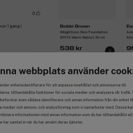
0
kun 1 gang i
Bobbi Brown
Es
Weightless Skin Foundation
Adv
SPF15 Warm Walnut 30 ml
50
538 kr
9
Tidigare 633 kr
Tid
Anmäl
nna webbplats använder cook
-35%
Kö
0
Outlet
änder enhetsidentifierare för att anpassa innehållet och annonserna till
3 för 2
r brukt denne
arna, tillhandahålla funktioner för sociala medier och analysera vår trafik. 
Premium
befordrar även sådana identifierare och annan information från din enhet ti
la medier och annons- och analysföretag som vi samarbetar med. Dessa kan 
mbinera informationen med annan information som du har tillhandahållit el
Anmäl
 har samlat in när du har använt deras tjänster.