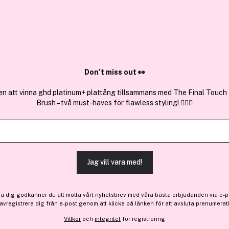
✓ Över 1,5 mil
ktura
✓ Trygg E-handel
Sök bland 25.220 produkter..
Don’t miss out 👀
en att vinna ghd platinum+ plattång tillsammans med The Final Touch
Brush – två must-haves för flawless styling! 💇‍♀️✨
Estée Lauder
Perfectly Clean Foam Clea
(37)
Läs produktrecensioner
Jag vill vara med!
384 kr
Före: 452 kr
ra dig godkänner du att motta vårt nyhetsbrev med våra bästa erbjudanden via e-p
Tillfälligt slut
 avregistrera dig från e-post genom att klicka på länken för att avsluta prenumerat
Villkor
och
integritet
för registrering
Tillfälligt slut