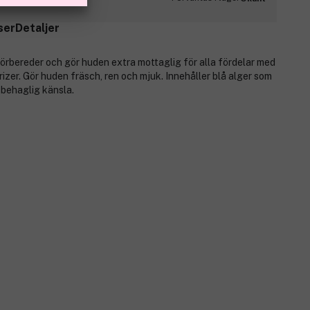
ser
Detaljer
bereder och gör huden extra mottaglig för alla fördelar med
zer. Gör huden fräsch, ren och mjuk. Innehåller blå alger som
 behaglig känsla.