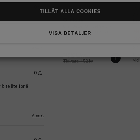
0
An
TILLÅT ALLA COOKIES
Aze
.
Red
Clinique
Even Better Clinical Serum
Med
Foundation SPF20 CN 126
VISA DETALJER
Espresso 30 ml
2
279
Anmäl
293 kr
Med
vid
Tidigare 452 kr
0
bite lite for å
Anmäl