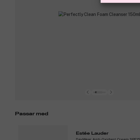
Passar med
Estée Lauder
DayWear Anti-Oxidant Cream SPF1