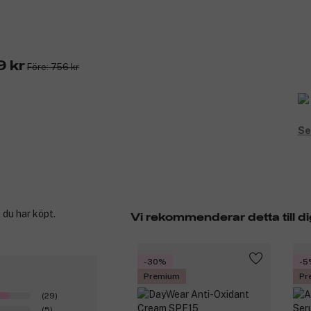
 kr
Före: 756 kr
Se
 du har köpt.
Vi rekommenderar detta till di
-30%
-5
Premium
Pr
(29)
(5)