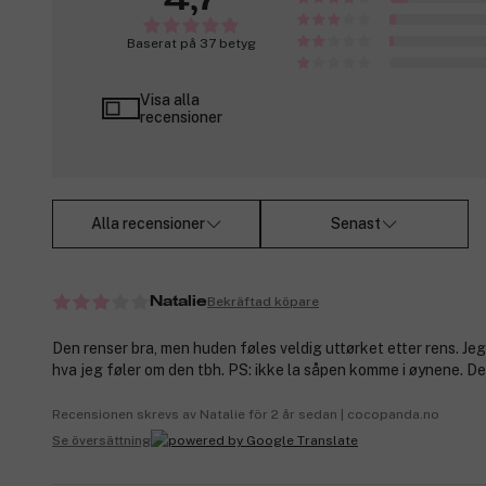
4,7
Baserat på 37 betyg
Visa alla
recensioner
Alla recensioner
Senast
Bekräftad köpare
Natalie
Den renser bra, men huden føles veldig uttørket etter rens. Jeg
hva jeg føler om den tbh. PS: ikke la såpen komme i øynene. Det
Recensionen skrevs av Natalie för 2 år sedan | cocopanda.no
Se översättning