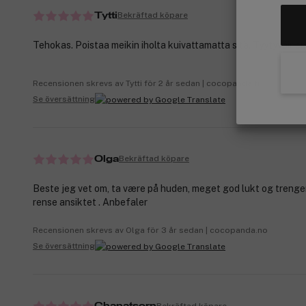
Bekräftad köpare
Tytti
Tehokas. Poistaa meikin iholta kuivattamatta sitä. Tyytyväinen
Recensionen skrevs av Tytti för 2 år sedan | cocopanda.fi
Se översättning
Bekräftad köpare
Olga
Beste jeg vet om, ta være på huden, meget god lukt og trenger 
rense ansiktet . Anbefaler
Recensionen skrevs av Olga för 3 år sedan | cocopanda.no
Se översättning
Bekräftad köpare