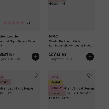
(158)
tée Lauder
MAC
anced Night Repair Serum
Studio Radiance 24Hr
ml
Luminous Lift Concealer Nc60
11 ml
381 kr
276 kr
igare 1 454 kr
Tidigare 354 kr
5%
-22%
emium
Outlet
3 för 2
Premium