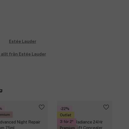
 allt från Estée Lauder
g
%
-22%
emium
Outlet
3 för 2
Premium