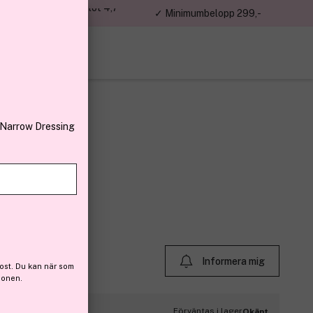
jon kunder – Trustpilot 4,7
✓ Minimumbelopp 299,-
av 5
 Narrow Dressing
nser 150ml
 (23)
Informera mig
ost. Du kan när som
ionen.
Förväntas i lager
Okänt