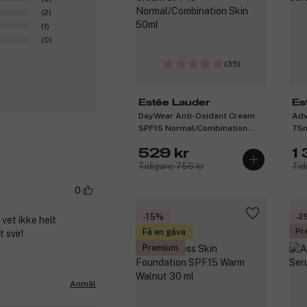
(2)
(1)
(0)
(35)
Estée Lauder
Es
DayWear Anti-Oxidant Cream
Adv
SPF15 Normal/Combination
75
Skin 50ml
529 kr
1 
Tidigare 756 kr
Tid
0
-15%
-2
 vet ikke helt
Pr
Få en gåva
 svir!
Premium
Anmäl