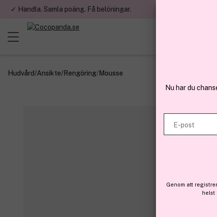
✓ Handla. Samla poäng. Få belöningar.
✓ Betala med fa
Hudvård
/
Ansikte
/
Rengöring
/
Mousse
Nu har du chans
E-post
Genom att registre
helst