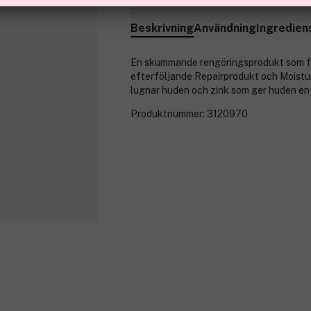
Beskrivning
Användning
Ingredien
En skummande rengöringsprodukt som för
efterföljande Repairprodukt och Moisturi
lugnar huden och zink som ger huden en
Produktnummer:
3120970
5