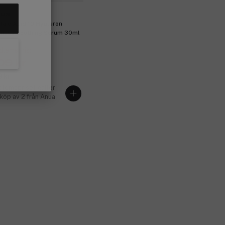
ua
laic Acid 10 Hyaluron
ness Soothing Serum 30ml
lemspris:
09 kr
 kr
lemspriset gäller
 köp av 2 från Anua