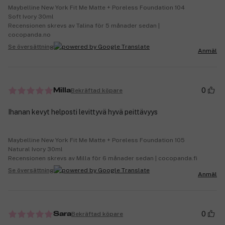
Maybelline New York Fit Me Matte + Poreless Foundation 104
Soft Ivory 30ml
Recensionen skrevs av Talina för 5 månader sedan |
cocopanda.no
Se översättning
Anmäl
0
Bekräftad köpare
Milla
Ihanan kevyt helposti levittyvä hyvä peittävyys
Maybelline New York Fit Me Matte + Poreless Foundation 105
Natural Ivory 30ml
Recensionen skrevs av Milla för 6 månader sedan | cocopanda.fi
Se översättning
Anmäl
0
Bekräftad köpare
Sara