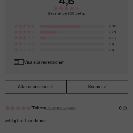
4,5
Baserat på 258 betyg
(163)
(67)
(22)
(3)
(3)
Visa alla recensioner
Alla recensioner
Senast
0
Bekräftad köpare
Talina
veldig bra foundation