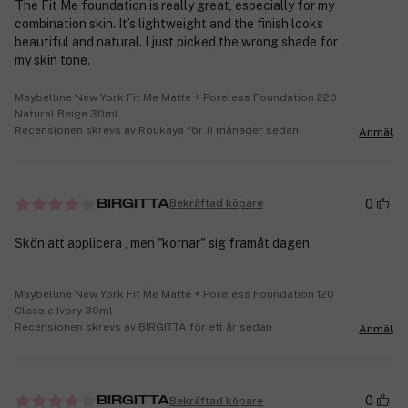
The Fit Me foundation is really great, especially for my
combination skin. It’s lightweight and the finish looks
beautiful and natural. I just picked the wrong shade for
my skin tone.
Maybelline New York Fit Me Matte + Poreless Foundation 220
Natural Beige 30ml
Recensionen skrevs av Roukaya för 11 månader sedan
Anmäl
0
Bekräftad köpare
BIRGITTA
Skön att applicera , men "kornar" sig framåt dagen
Maybelline New York Fit Me Matte + Poreless Foundation 120
Classic Ivory 30ml
Recensionen skrevs av BIRGITTA för ett år sedan
Anmäl
0
Bekräftad köpare
BIRGITTA