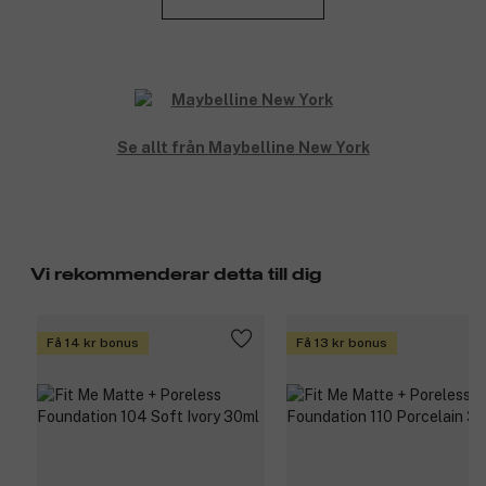
ger en matt effekt och minimerar uppkomsten av porer. Detta
ger en jämnare och mer felfri finish. Kan appliceras flera gånger
om du vill ha extra täckning. Idealisk för normal eller fet hud.
Produktnummer:
3119056
Se allt från Maybelline New York
Vi rekommenderar detta till dig
Få 14 kr bonus
Få 13 kr bonus