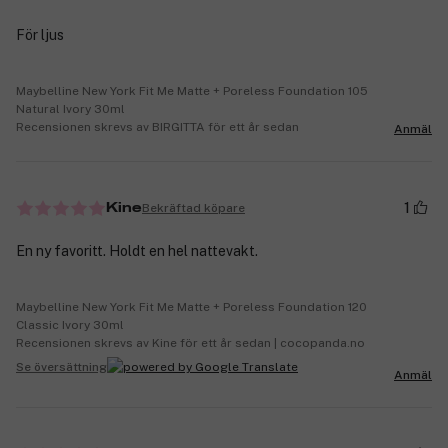
För ljus
Maybelline New York Fit Me Matte + Poreless Foundation 105
Natural Ivory 30ml
Recensionen skrevs av BIRGITTA för ett år sedan
Anmäl
1
Bekräftad köpare
Kine
En ny favoritt. Holdt en hel nattevakt.
Maybelline New York Fit Me Matte + Poreless Foundation 120
Classic Ivory 30ml
Recensionen skrevs av Kine för ett år sedan | cocopanda.no
Se översättning
Anmäl