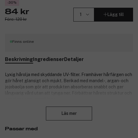
-30%
84 kr
Lägg till
Före: 120 kr
Finns online
Beskrivning
Ingredienser
Detaljer
Lyxig hårolja med skyddande UV-filter. Framhäver hårfärgen och
gör håret glansigt och mjukt. Berikad med mandel-, argan- och
jojobaolja som gör att produkten absorberas snabbt och ger
långvarig vård utan att tynga ner. Förbättrar hårets struktur och
ger glans som varar länge.
Stäng
Läs mer
Användning:
Applicera i vått eller torrt hår.
Passar med
Produktnummer:
3116785