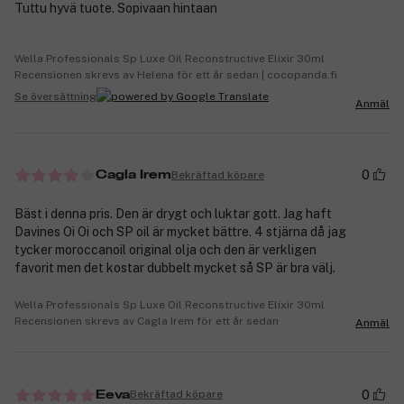
Tuttu hyvä tuote. Sopivaan hintaan
Wella Professionals Sp Luxe Oil Reconstructive Elixir 30ml
Recensionen skrevs av Helena för ett år sedan | cocopanda.fi
Se översättning
Anmäl
0
Bekräftad köpare
Cagla Irem
Bäst i denna pris. Den är drygt och luktar gott. Jag haft
Davines Oi Oi och SP oil är mycket bättre. 4 stjärna då jag
tycker moroccanoil original olja och den är verkligen
favorit men det kostar dubbelt mycket så SP är bra välj.
Wella Professionals Sp Luxe Oil Reconstructive Elixir 30ml
Recensionen skrevs av Cagla Irem för ett år sedan
Anmäl
0
Bekräftad köpare
Eeva