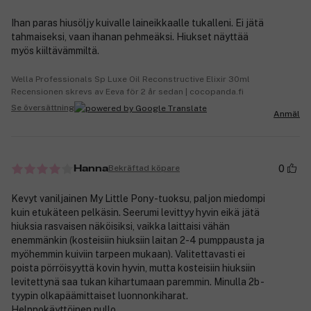
Ihan paras hiusöljy kuivalle laineikkaalle tukalleni. Ei jätä
tahmaiseksi, vaan ihanan pehmeäksi. Hiukset näyttää
myös kiiltävämmiltä.
Wella Professionals Sp Luxe Oil Reconstructive Elixir 30ml
Recensionen skrevs av Eeva för 2 år sedan | cocopanda.fi
Se översättning
Anmäl
0
Bekräftad köpare
Hanna
Kevyt vaniljainen My Little Pony -tuoksu, paljon miedompi
kuin etukäteen pelkäsin. Seerumi levittyy hyvin eikä jätä
hiuksia rasvaisen näköisiksi, vaikka laittaisi vähän
enemmänkin (kosteisiin hiuksiin laitan 2-4 pumppausta ja
myöhemmin kuiviin tarpeen mukaan). Valitettavasti ei
poista pörröisyyttä kovin hyvin, mutta kosteisiin hiuksiin
levitettynä saa tukan kihartumaan paremmin. Minulla 2b -
tyypin olkapäämittaiset luonnonkiharat.
Helppokäyttöinen pullo.