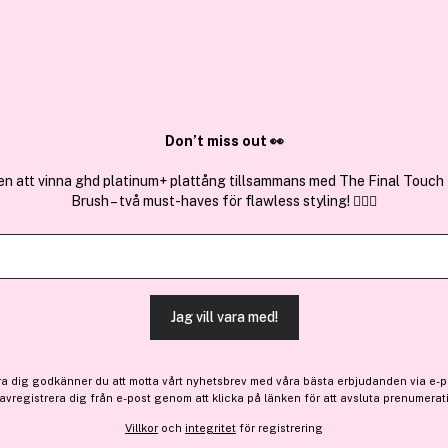
✓ Över 1,5 mil
ktura
✓ Trygg E-handel
Sök bland 25.395 produkter..
Don’t miss out 👀
en att vinna ghd platinum+ plattång tillsammans med The Final Touch
Brush – två must-haves för flawless styling! 💇‍♀️✨
Premium
Få 61 kr bonus
Shiseido
ZEN Eau De Parfum For Wo
(9)
Läs produktrecensioner (
Jag vill vara med!
Bara 4 på lager
ra dig godkänner du att motta vårt nyhetsbrev med våra bästa erbjudanden via e-p
607 kr
 avregistrera dig från e-post genom att klicka på länken för att avsluta prenumerat
Villkor
och
integritet
för registrering