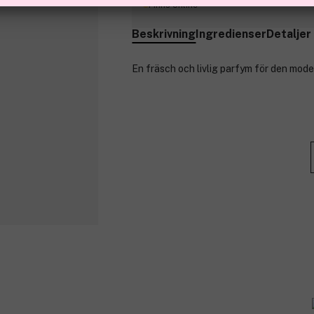
Finns online
Beskrivning
Ingredienser
Detaljer
En fräsch och livlig parfym för den mode
Zen hämtar inspiration från det moderna
är både stressreducerande och en källa til
Toppnoter: Söt doft av citrusfrukter och
Hjärtnoter: Ren doft av ros och liljekonv
Basnoter: hallon, mysk och ambra
Produktnummer:
3116358