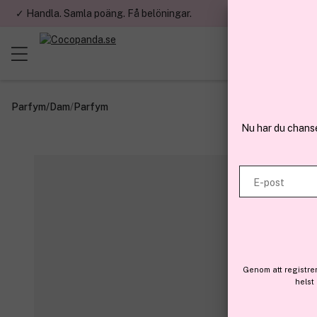
✓ Handla. Samla poäng. Få belöningar.
✓ Betala med fa
Parfym
/
Dam
/
Parfym
Nu har du chans
E-post
Genom att registre
helst