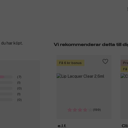
 du har köpt.
Vi rekommenderar detta till di
Få 6 kr bonus
Pr
Få
(7)
(1)
(0)
(1)
(0)
(199)
e.l.f.
Cl