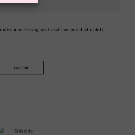
rna kvinnan. Fruktig och fräsch med en söt citrusdoft.
Stäng
, samtidigt som traditioner bevaras. Den blommiga friskheten
l stillhet.
Läs mer
 vinbär
alj