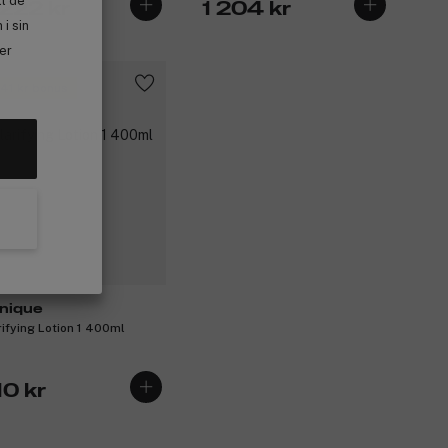
ll de
 222 kr
1 204 kr
i sin
ler
 41 kr bonus
inique
rifying Lotion 1 400ml
10 kr