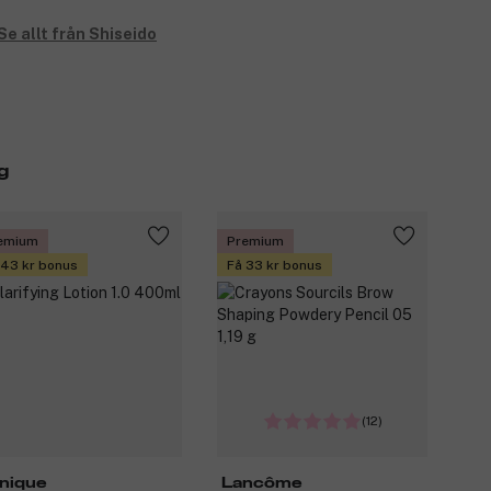
Se allt från Shiseido
g
emium
Premium
 43 kr bonus
Få 33 kr bonus
(12)
inique
Lancôme