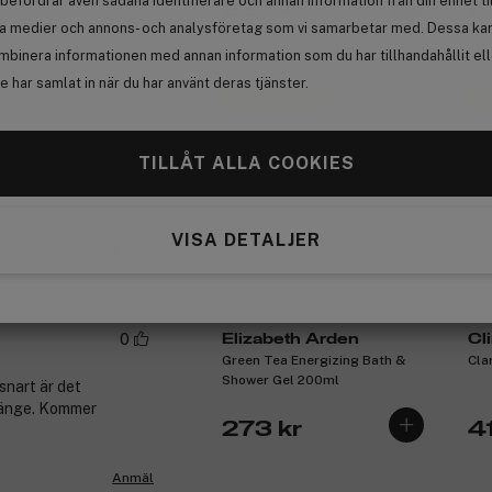
befordrar även sådana identifierare och annan information från din enhet ti
682 kr
2
Anmäl
la medier och annons- och analysföretag som vi samarbetar med. Dessa kan 
mbinera informationen med annan information som du har tillhandahållit el
 har samlat in när du har använt deras tjänster.
Få 28 kr bonus
Få
0
tä vaatteissa.
TILLÅT ALLA COOKIES
VISA DETALJER
Anmäl
(11)
0
Elizabeth Arden
Cl
Green Tea Energizing Bath &
Cla
Shower Gel 200ml
snart är det
länge. Kommer
273 kr
4
Anmäl