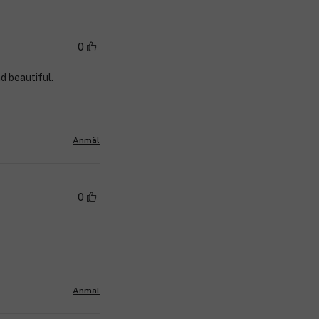
0
d beautiful.
Anmäl
0
Anmäl