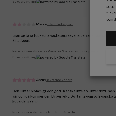
vidare
Se översättning
socia
tur ko
som de
Bekräftad köpare
Maria
Liian pistävä tuoksu ja vasta seuraavana päivänä tuoksui hyväl
Ei jatkoon.
Recensionen skrevs av Maria för 3 år sedan | cocopanda.fi
Se översättning
Bekräftad köpare
Jane
Den luktar blommigt och gott. Kanske inte en vinter doft, men 
vår och då kommer den bli perfekt. Doftar lagom och ganska 
köpa den igen:)
Recensionen skrevs av Jane för 3 år sedan