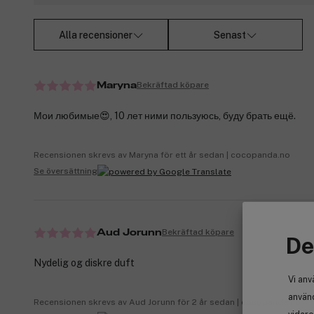
Alla recensioner
Senast
Bekräftad köpare
Maryna
Мои любимые😍, 10 лет ними пользуюсь, буду брать ещё.
Recensionen skrevs av Maryna för ett år sedan | cocopanda.no
Se översättning
Bekräftad köpare
Aud Jorunn
De
Nydelig og diskre duft
Vi anv
använd
Recensionen skrevs av Aud Jorunn för 2 år sedan | cocopanda.no