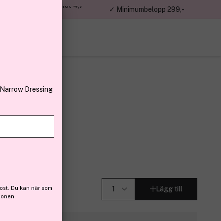
jon kunder – Trustpilot 4,7
✓ Minimumbelopp 299,-
av 5
 Narrow Dressing
men 30 ml
8)
ost. Du kan när som
Lägg till
ionen.