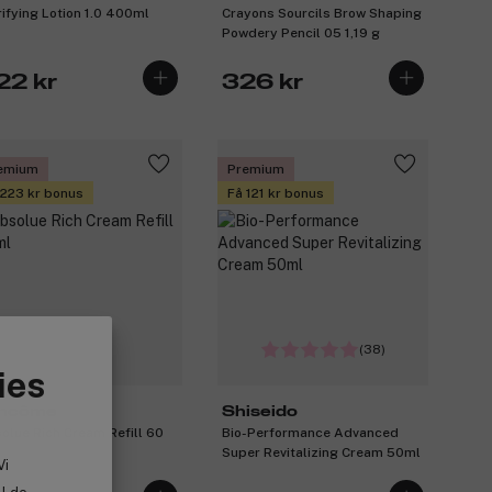
rifying Lotion 1.0 400ml
Crayons Sourcils Brow Shaping
Powdery Pencil 05 1,19 g
22 kr
326 kr
emium
Premium
 223 kr bonus
Få 121 kr bonus
(38)
ies
ncôme
Shiseido
olue Rich Cream Refill 60
Bio-Performance Advanced
Super Revitalizing Cream 50ml
Vi