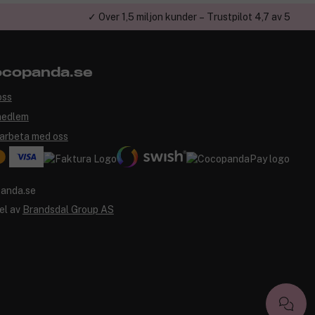
✓ Över 1,5 miljon kunder – Trustpilot 4,7 av 5
copanda.se
oss
medlem
arbeta med oss
el av
Brandsdal Group AS