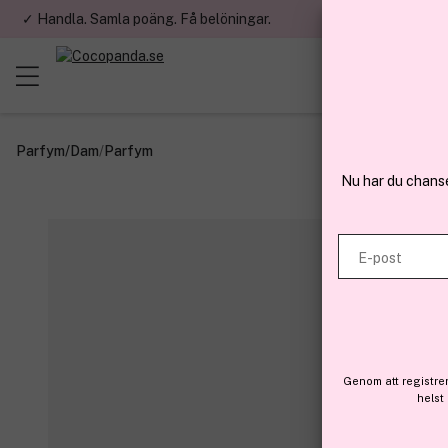
✓ Handla. Samla poäng. Få belöningar.
✓ Betala med fa
Parfym
/
Dam
/
Parfym
Nu har du chans
E-post
Genom att registre
helst