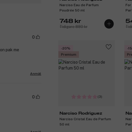
Narciso Eau de Parfum
For
Poudrée 50 ml
Par
748 kr
5
Tidigare 880 kr
Tid
0
-20%
-1
ngon pak me
Premium
Pr
Anmäl
(3)
0
Narciso Rodriguez
Na
Narciso Cristal Eau de Parfum
Nar
50 ml
Par