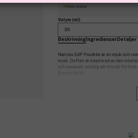
Finns online
Volym (ml)
30
Beskrivning
Ingredienser
Detaljer
Narciso EdP Poudrée är en mjuk och roma
mysk. Doften är inspirerad av den intens
och sensuell, omöjlig att inte bli förfö
återvända till.
Doftnoter:
Toppnoter: bulgarisk ros, jasmin, 
Hjärtnoter: mysk.
Basnoter: vetiver, cederträ, patcho
Om Narciso:
New York-baserad amerikansk modedesi