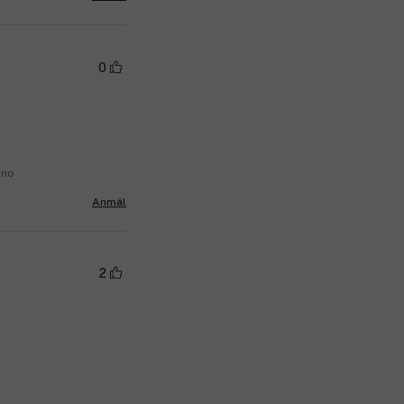
0
.no
Anmäl
2