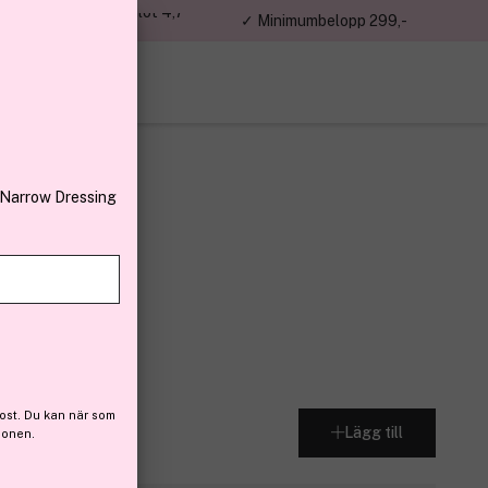
jon kunder – Trustpilot 4,7
✓ Minimumbelopp 299,-
av 5
 Narrow Dressing
guez
drée 30 ml
 (67)
ost. Du kan när som
Lägg till
ionen.