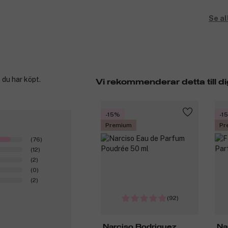
inspiration från tre olika delar av värld
mycket personligt uttryck där modernitet
Se al
doftkompositioner, och han säger själv: 
Rodriguez.
Produktnummer:
3116037
 du har köpt.
Vi rekommenderar detta till di
-15%
-1
Premium
Pr
(76)
(12)
(2)
(0)
(2)
(92)
Narciso Rodriguez
Na