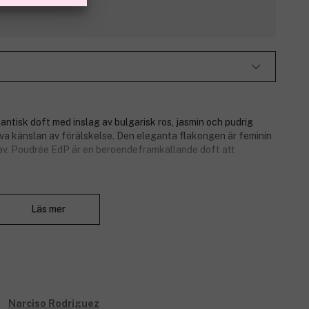
ntisk doft med inslag av bulgarisk ros, jasmin och pudrig
iva känslan av förälskelse. Den eleganta flakongen är feminin
rd av. Poudrée EdP är en beroendeframkallande doft att
Stäng
Läs mer
apelsinblomma.
uli.
gner med kubanskt påbrå. Hans unika design hämtar