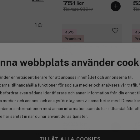
Anmäl
751 kr
5
Tidigare 939 kr
Tid
1
-15%
-1
Premium
Pr
nna webbplats använder cook
o
Anmäl
änder enhetsidentifierare för att anpassa innehållet och annonserna till
arna, tillhandahålla funktioner för sociala medier och analysera vår trafik. 
befordrar även sådana identifierare och annan information från din enhet ti
1
la medier och annons- och analysföretag som vi samarbetar med. Dessa kan 
Narciso Rodriguez
Na
All Of Me Eau de Parfum 30 ml
For
mbinera informationen med annan information som du har tillhandahållit el
Par
 har samlat in när du har använt deras tjänster.
503 kr
7
Tidigare 592 kr
Tid
Anmäl
TILLÅT ALLA COOKIES