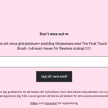
✓ Över 1,5 mil
ktura
✓ Trygg E-handel
Sök bland 25.208 produkter..
Don’t miss out 👀
en att vinna ghd platinum+ plattång tillsammans med The Final Touch
Brush – två must-haves för flawless styling! 💇‍♀️✨
Premium
Narciso Rodri
Narciso Eau de Parfum Pou
(92)
Läs produktrecensioner
Jag vill vara med!
-10%
Bara 1 på lager
ra dig godkänner du att motta vårt nyhetsbrev med våra bästa erbjudanden via e-p
576 kr
 avregistrera dig från e-post genom att klicka på länken för att avsluta prenumerat
Före: 641 kr
Villkor
och
integritet
för registrering