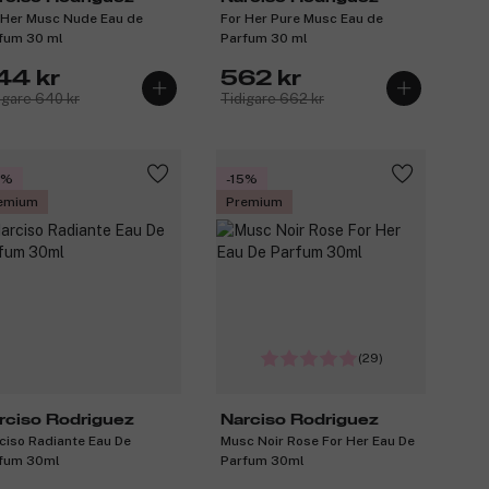
 Her Musc Nude Eau de
For Her Pure Musc Eau de
fum 30 ml
Parfum 30 ml
44 kr
562 kr
igare 640 kr
Tidigare 662 kr
5%
-15%
emium
Premium
(29)
rciso Rodriguez
Narciso Rodriguez
ciso Radiante Eau De
Musc Noir Rose For Her Eau De
fum 30ml
Parfum 30ml