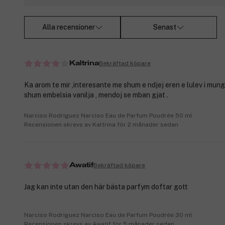
Alla recensioner
Senast
Bekräftad köpare
Kaltrina
Ka arom te mir ,interesante me shum e ndjej eren e lulev i mu
shum embelsia vanilja , mendoj se mban gjat .
Narciso Rodriguez Narciso Eau de Parfum Poudrée 50 ml
Recensionen skrevs av Kaltrina för 2 månader sedan
Bekräftad köpare
Awatif
Jag kan inte utan den här bästa parfym doftar gott
Narciso Rodriguez Narciso Eau de Parfum Poudrée 30 ml
Recensionen skrevs av Awatif för 5 månader sedan