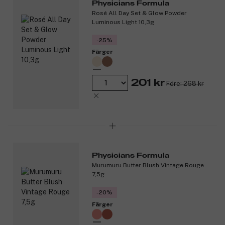
Physicians Formula
Rosé All Day Set & Glow Powder
Luminous Light 10,3g
-25%
Färger
201 kr
Före: 268 kr
Physicians Formula
Murumuru Butter Blush Vintage Rouge
7,5g
-20%
Färger