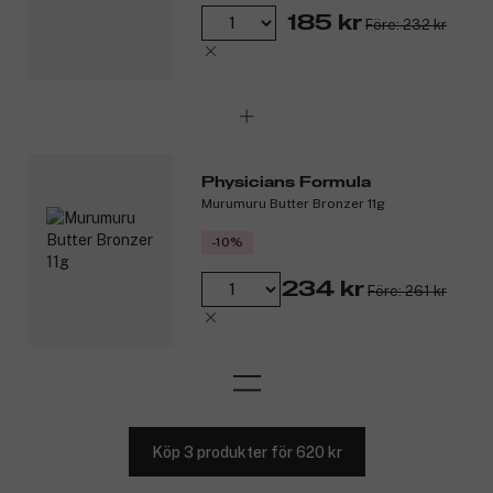
185 kr
Före: 232 kr
Physicians Formula
Murumuru Butter Bronzer 11g
-10%
234 kr
Före: 261 kr
Köp 3 produkter för 620 kr