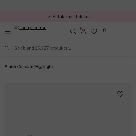
✓ Betala med faktura
✓ Trygg E-handel
Sök bland 25.327 produkter..
Smink
/
Ansikte
/
Highlight