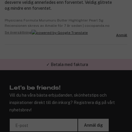
desverre veldig annerledes enn forventet. Veldig glitrete
og mindre enn forventet.
Physicians Formula Murumuru Butter Highlighter Pearl 5g
Recensionen skrevs av Amalie för 7 år sedan | cocopanda.no
Se översättning
Anmäl
✓ Betala med faktura
✓ Trygg E-handel
Let's be friends!
Vill du ha våra bästa erbjudanden, skönhetstips och
inspirationer direkt till din inkorg? Registrera dig på vårt
nyhetsbrev!
Anmäl dig
E-post