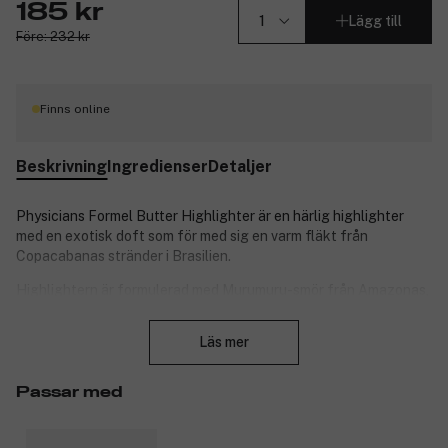
185 kr
Lägg till
Före: 232 kr
Finns online
Beskrivning
Ingredienser
Detaljer
Physicians Formel Butter Highlighter är en härlig highlighter
med en exotisk doft som för med sig en varm fläkt från
Copacabanas stränder i Brasilien.
Highlightern är formulerad med Murumuru-smör från Amazonas,
rik på essentiella fettsyror, provitaminer och näringsämnen, samt
Stäng
Cupuacu- och Tucuma-smör. Med sin eleganta, praktiska
Läs mer
förpackning i tropisk stil, perfekt för att ta med sig på resor, ger
Physicians Formel Butter Highlighter en omedelbar glöd med en
behaglig doft som avslöjar den sanna hemligheten bakom
Passar med
brasiliansk skönhet.
Produktnummer:
3112914