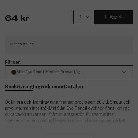
Lägg till
64 kr
Finns online
Färger
Slim Eye Pencil Medium Brown 1,1g
Beskrivning
Ingredienser
Detaljer
Definiera och framhäv dina fransar precis som du vill. Smala och
prydliga, men inte tråkiga! Slim Eye Pencil eyeliner finns i en rad
olika vackra nyanser – från smaragdgrön till svart glitter.
Eyelinern har en krämig, långvariga formula som glider på lätt
och inte smetas ut.
Stäng