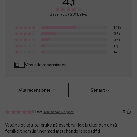
4,1
Baserat på 281 betyg
(148)
(66)
(36)
(17)
(14)
Visa alla recensioner
Alla recensioner
Senast
0
Bekräftad köpare
Lise
Veldig god,lett og bruke på øyenbryn,jeg bruker den også
forsiktig som lip liner med matchende leppestift!