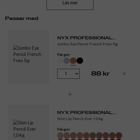
Läs mer
Tips:
Använd tillsammans med ögonskugga, mascara eller
ögonfransar från NYX för maximal effekt.
Passar med
Produktnummer:
3108471
NYX PROFESSIONAL
Jumbo Eye Pencil French Fries 5g
MAKEUP
Färger
88 kr
NYX PROFESSIONAL
Slim Lip Pencil Ever 1,04g
MAKEUP
Färger