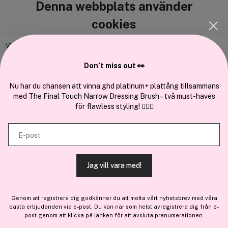
Denna webbplats använder
Cocopanda.se
cookies
Om oss
Bli medlem
Vi använder enhetsidentifierare för att anpassa innehållet och
annonserna till användarna, tillhandahålla funktioner för sociala medier
Samarbeta med oss
Don’t miss out 👀
och analysera vår trafik. Vi vidarebefordrar även sådana identifierare
och annan information från din enhet till de sociala medier och annons-
Nu har du chansen att vinna ghd platinum+ plattång tillsammans
med The Final Touch Narrow Dressing Brush – två must-haves
och analysföretag som vi samarbetar med. Dessa kan i sin tur
för flawless styling! 💇‍♀️✨
kombinera informationen med annan information som du har
En del av
Brandsdal Group AS
tillhandahållit eller som de har samlat in när du har använt deras
E-post
tjänster.
För personlig vägledning om professionella hårprodukter, klicka
här
.
Jag vill vara med!
TILLÅT ALLA COOKIES
Genom att registrera dig godkänner du att motta vårt nyhetsbrev med våra
bästa erbjudanden via e-post. Du kan när som helst avregistrera dig från e-
VISA DETALJER
post genom att klicka på länken för att avsluta prenumerationen.