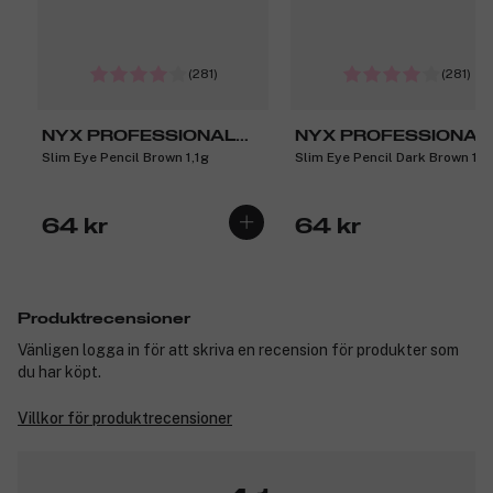
(281)
(281)
NYX PROFESSIONAL
NYX PROFESSIONAL
Slim Eye Pencil Brown 1,1g
Slim Eye Pencil Dark Brown 1,1
MAKEUP
MAKEUP
64 kr
64 kr
Produktrecensioner
Vänligen logga in för att skriva en recension för produkter som
du har köpt.
Villkor för produktrecensioner