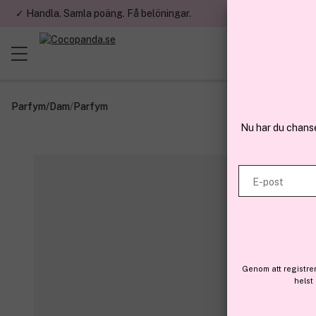
✓ Handla. Samla poäng. Få belöningar.
✓ Betala med fa
Parfym
/
Dam
/
Parfym
Nu har du chans
E-post
Genom att registre
helst