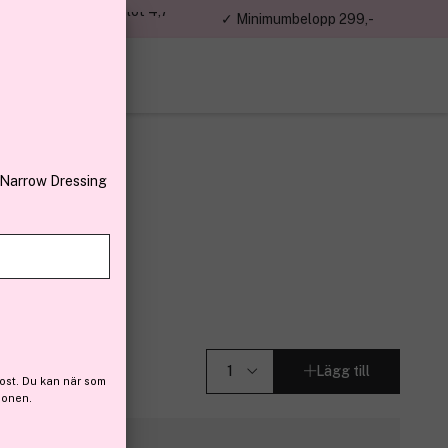
jon kunder – Trustpilot 4,7
✓ Minimumbelopp 299,-
av 5
 Narrow Dressing
tier
ml
 (16)
Lägg till
ost. Du kan när som
ionen.