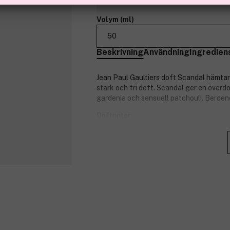
Volym (ml)
50
Beskrivning
Användning
Ingredien
Jean Paul Gaultiers doft Scandal hämtar 
stark och fri doft. Scandal ger en över
gardenia och sensuell patchouli. Beroen
Doftnoter:
Toppnot: gardenia
Hjärtnot: honung
Basnot: patchouli
Produktnummer:
3106449