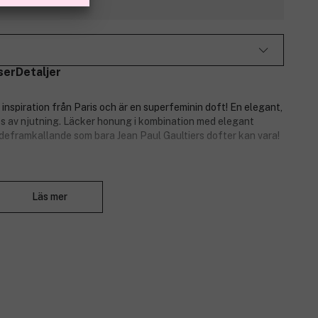
ser
Detaljer
inspiration från Paris och är en superfeminin doft! En elegant,
dos av njutning. Läcker honung i kombination med elegant
deframkallande som bara Jean Paul Gaultiers dofter kan vara!
Stäng
Läs mer