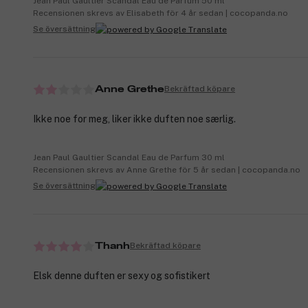
Jean Paul Gaultier Scandal Eau de Parfum 50 ml
Recensionen skrevs av Elisabeth för 4 år sedan | cocopanda.no
Se översättning
Bekräftad köpare
Anne Grethe
Ikke noe for meg, liker ikke duften noe særlig.
Jean Paul Gaultier Scandal Eau de Parfum 30 ml
Recensionen skrevs av Anne Grethe för 5 år sedan | cocopanda.no
Se översättning
Bekräftad köpare
Thanh
Elsk denne duften er sexy og sofistikert