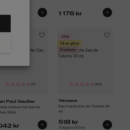
centré 50 ml
361 kr
1 176 kr
emium
-15%
 10% bonus
Få en gåva
Premium
(5)
(63)
Versace
an Paul Gaultier
Eau Fraiche Eau de Toilette 30
ndal Intense Her Eau De
ml
fum 30ml
518 kr
 042 kr
Tidigare 610 kr