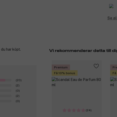
Se al
 du har köpt.
Vi rekommenderar detta till di
Premium
Pr
Få 10% bonus
Få
(20)
(2)
(0)
(2)
(0)
(24)