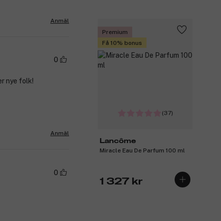
Anmäl
Premium
Få 10% bonus
0
 nye folk!
(37)
Anmäl
Lancôme
Miracle Eau De Parfum 100 ml
0
1 327 kr