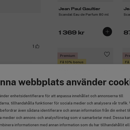
Jean Paul Gaultier
Je
Scandal Eau de Parfum 80 ml
Sca
1 369 kr
8
1
Premium
Pr
Få 10% bonus
Få
nna webbplats använder cook
Anmäl
änder enhetsidentifierare för att anpassa innehållet och annonserna till
arna, tillhandahålla funktioner för sociala medier och analysera vår trafik. 
(5)
0
befordrar även sådana identifierare och annan information från din enhet ti
en og sådan
la medier och annons- och analysföretag som vi samarbetar med. Dessa kan 
Jean Paul Gaultier
Je
mbinera informationen med annan information som du har tillhandahållit el
Scandal Intense Her Eau De
Sca