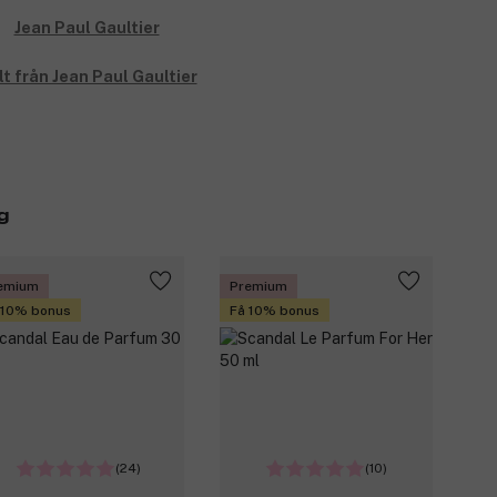
lt från Jean Paul Gaultier
g
emium
Premium
 10% bonus
Få 10% bonus
(24)
(10)