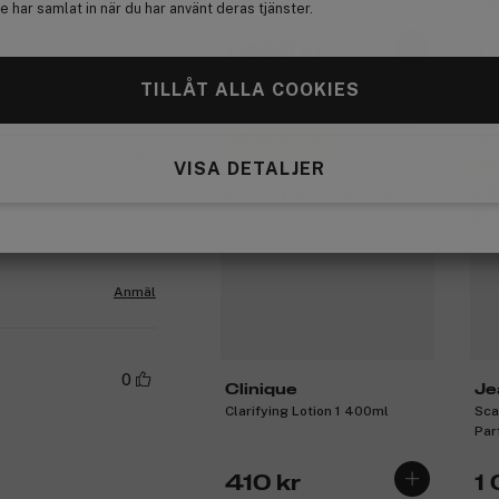
Parfum 50ml
Con
 har samlat in när du har använt deras tjänster.
1 486 kr
1 
Anmäl
TILLÅT ALLA COOKIES
Få 10% bonus
Pr
0
Få
VISA DETALJER
Anmäl
0
Clinique
Je
Clarifying Lotion 1 400ml
Sca
Par
410 kr
1