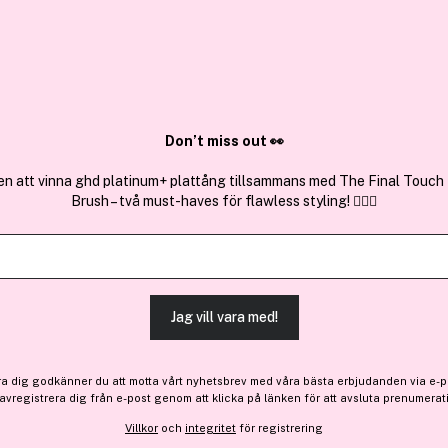
✓ Över 1,5 mil
ktura
✓ Trygg E-handel
Sök bland 25.380 produkter..
Don’t miss out 👀
en att vinna ghd platinum+ plattång tillsammans med The Final Touch
Brush – två must-haves för flawless styling! 💇‍♀️✨
Premium
Få 10% bonus
Jean Paul Gaul
Scandal Eau de Parfum 50 
(24)
Läs produktrecensioner
Jag vill vara med!
1 280 kr
ra dig godkänner du att motta vårt nyhetsbrev med våra bästa erbjudanden via e-p
 avregistrera dig från e-post genom att klicka på länken för att avsluta prenumerat
Villkor
och
integritet
för registrering
Finns online