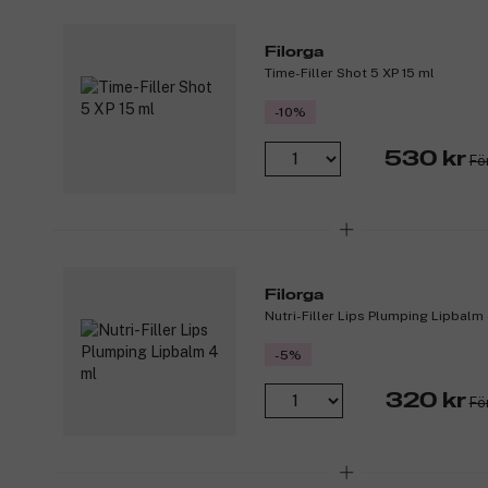
Filorga
Time-Filler Shot 5 XP 15 ml
-10%
530 kr
Fö
Filorga
Nutri-Filler Lips Plumping Lipbalm
-5%
320 kr
Fö