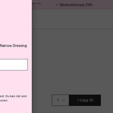
jon kunder – Trustpilot 4,7
✓ Minimumbelopp 299,-
av 5
 Narrow Dressing
 (17)
ost. Du kan när som
Lägg till
ionen.