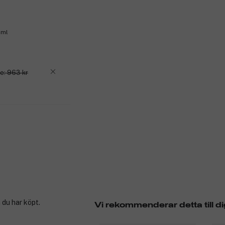
 ml
e: 963 kr
 du har köpt.
Vi rekommenderar detta till di