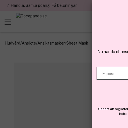
✓ Handla. Samla poäng. Få belöningar.
✓ Betala med fa
Hudvård
/
Ansikte
/
Ansiktsmasker
/
Sheet Mask
Nu har du chans
E-post
Genom att registre
helst