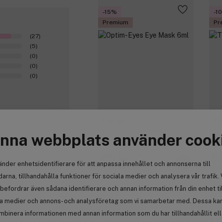
-15%
-1
Premium
Pr
(27)
(5)
(0)
(0)
(0)
Filorga
Fi
Optim-Eyes Eye Mask 6ml
Tim
nna webbplats använder cook
95 kr
5
änder enhetsidentifierare för att anpassa innehållet och annonserna till
Tidigare 112 kr
Tid
arna, tillhandahålla funktioner för sociala medier och analysera vår trafik. 
0
befordrar även sådana identifierare och annan information från din enhet ti
la medier och annons- och analysföretag som vi samarbetar med. Dessa kan 
-15%
-5
mbinera informationen med annan information som du har tillhandahållit el
Premium
Pr