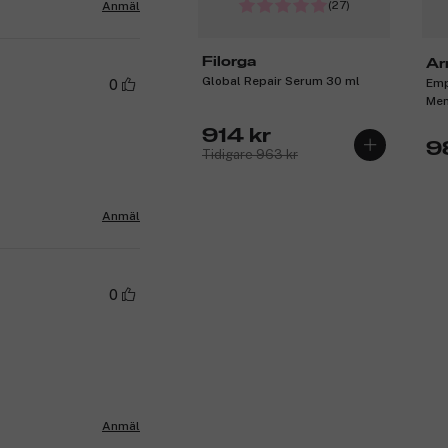
(27)
Anmäl
Filorga
Ar
Global Repair Serum 30 ml
Emp
0
Men
914 kr
9
Tidigare 963 kr
Anmäl
0
Anmäl