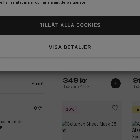
 har samlat in när du har använt deras tjänster.
Anmäl
TILLÅT ALLA COOKIES
0
VISA DETALJER
else
Versace
Fi
Eros After Shave Balm 100 ml
Glo
50 
349 kr
9
Anmäl
Tidigare 411 kr
Tid
0
-20%
Få
 posen at du
!