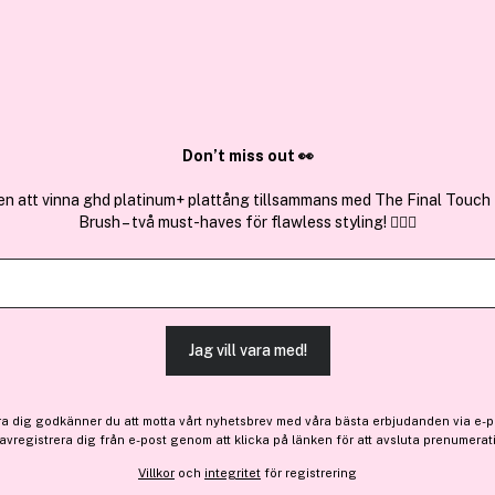
✓ Över 1,5 mil
ktura
✓ Trygg E-handel
Sök bland 25.237 produkter..
Don’t miss out 👀
en att vinna ghd platinum+ plattång tillsammans med The Final Touch
Brush – två must-haves för flawless styling! 💇‍♀️✨
Premium
Filorga
Time-Filler Mask 1 st
(32)
Läs produktrecensioner
Jag vill vara med!
-10%
ra dig godkänner du att motta vårt nyhetsbrev med våra bästa erbjudanden via e-p
125 kr
 avregistrera dig från e-post genom att klicka på länken för att avsluta prenumerat
Före: 139 kr
Villkor
och
integritet
för registrering