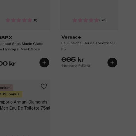
(11)
(63)
Versace
OSRX
Eau Fraiche Eau de Toilette 50
anced Snail Mucin Glass
ml
w Hydrogel Mask 3pcs
665 kr
00 kr
Tidigare 783 kr
emium
 10% bonus