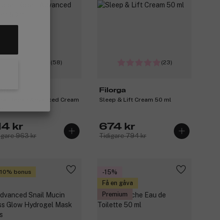
(58)
(23)
lorga
Filorga
bal Repair Advanced Cream
Sleep & Lift Cream 50 ml
ml
14 kr
674 kr
igare 963 kr
Tidigare 794 kr
 10% bonus
-15%
Få en gåva
Premium