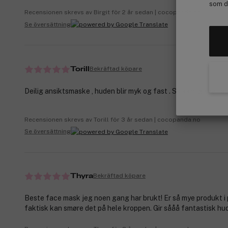
som de
Recensionen skrevs av Birgit för 2 år sedan | cocopanda.no
Se översättning
Bekräftad köpare
Torill
Deilig ansiktsmaske , huden blir myk og fast . Skikkelig spa føl
Recensionen skrevs av Torill för 3 år sedan | cocopanda.no
Se översättning
Bekräftad köpare
Thyra
Beste face mask jeg noen gang har brukt! Er så mye produkt i
faktisk kan smøre det på hele kroppen. Gir sååå fantastisk hud