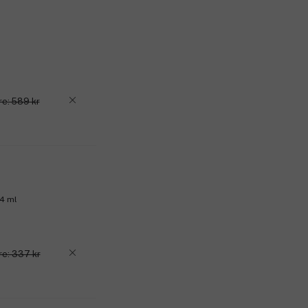
Produktnummer:
3106322
re: 589 kr
 4 ml
re: 337 kr