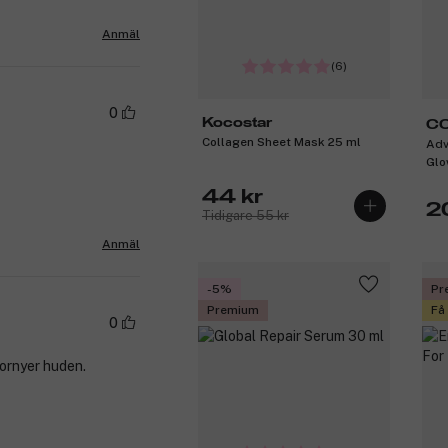
Anmäl
(6)
0
Kocostar
C
Collagen Sheet Mask 25 ml
Adv
Glo
44 kr
2
Tidigare 55 kr
Anmäl
-5%
Pr
Premium
Få
0
fornyer huden.