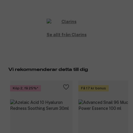
huden mot miljöskador och föroreningar.
Sheasmör - ger näring.
Användning:
Applicera morgon och kväll på rengjort ansikte och hals. Stryk
Se allt från Clarins
med lätta tryck från mitten av ansiktet och utåt.
Produktnummer:
3105922
Vi rekommenderar detta till dig
Köp 2, få 25%
Få 17 kr bonus