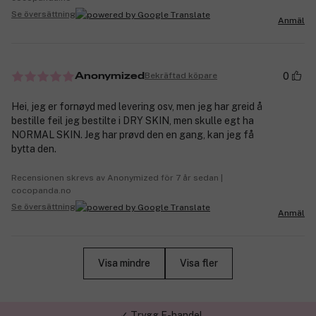
Se översättning
Anmäl
0
Bekräftad köpare
Anonymized
Hei, jeg er fornøyd med levering osv, men jeg har greid å
bestille feil jeg bestilte i DRY SKIN, men skulle egt ha
NORMAL SKIN. Jeg har prøvd den en gang, kan jeg få
bytta den.
Recensionen skrevs av Anonymized för 7 år sedan |
cocopanda.no
Se översättning
Anmäl
Visa mindre
Visa fler
✓ Trygg E-handel