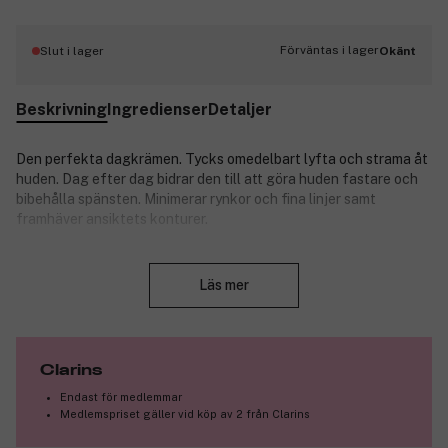
Förväntas i lager
Slut i lager
Okänt
Beskrivning
Ingredienser
Detaljer
Den perfekta dagkrämen. Tycks omedelbart lyfta och strama åt
huden. Dag efter dag bidrar den till att göra huden fastare och
bibehålla spänsten. Minimerar rynkor och fina linjer samt
framhäver ansiktets konturer.
Stäng
Nyckelingredienser:
Läs mer
Extrakt från kängurublomma - förbättrar hudens
elasticitet.
Extrakt av mitracarpus, en måreväxtart - gör huden
fastare.
Clarins
Havresocker - hjälper till att släta ut hudytan.
Endast för medlemmar
Extrakt från ökendadelpalmen - jämnar ut hudtonen.
Medlemspriset gäller vid köp av 2 från Clarins
Acerolafröextrakt - ger huden lyster.
Clarins Anti-Pollution Complex - hjälper till att skydda