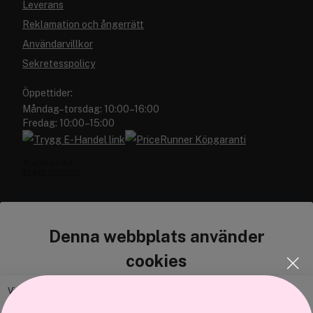
Leverans
Reklamation och ångerrätt
Användarvillkor
Sekretesspolicy
Öppettider:
Måndag–torsdag: 10:00–16:00
Fredag: 10:00–15:00
Denna webbplats använder
Cocopanda.se
cookies
Om oss
Bli medlem
Vi använder enhetsidentifierare för att anpassa innehållet och
annonserna till användarna, tillhandahålla funktioner för sociala medier
Samarbeta med oss