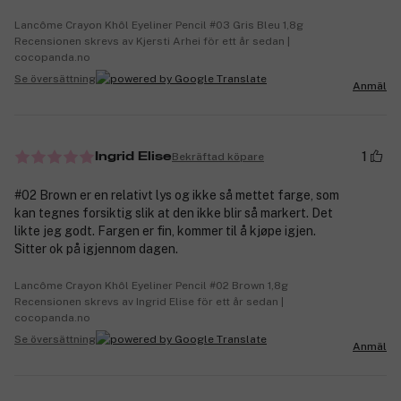
Lancôme Crayon Khôl Eyeliner Pencil #03 Gris Bleu 1,8g
Recensionen skrevs av Kjersti Arhei för ett år sedan |
cocopanda.no
Se översättning
Anmäl
1
Bekräftad köpare
Ingrid Elise
#02 Brown er en relativt lys og ikke så mettet farge, som
kan tegnes forsiktig slik at den ikke blir så markert. Det
likte jeg godt. Fargen er fin, kommer til å kjøpe igjen.
Sitter ok på igjennom dagen.
Lancôme Crayon Khôl Eyeliner Pencil #02 Brown 1,8g
Recensionen skrevs av Ingrid Elise för ett år sedan |
cocopanda.no
Se översättning
Anmäl