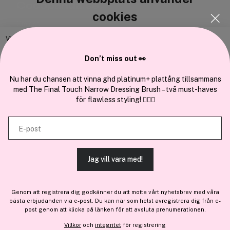
Cocopanda.se
cookies
Om oss
Bli medlem
Vi använder enhetsidentifierare för att anpassa innehållet och
annonserna till användarna, tillhandahålla funktioner för sociala medier
Samarbeta med oss
Don’t miss out 👀
och analysera vår trafik. Vi vidarebefordrar även sådana identifierare
och annan information från din enhet till de sociala medier och annons-
Nu har du chansen att vinna ghd platinum+ plattång tillsammans
med The Final Touch Narrow Dressing Brush – två must-haves
och analysföretag som vi samarbetar med. Dessa kan i sin tur
för flawless styling! 💇‍♀️✨
kombinera informationen med annan information som du har
En del av
Brandsdal Group AS
tillhandahållit eller som de har samlat in när du har använt deras
E-post
tjänster.
För personlig vägledning om professionella hårprodukter, klicka
här
.
Jag vill vara med!
TILLÅT ALLA COOKIES
Genom att registrera dig godkänner du att motta vårt nyhetsbrev med våra
bästa erbjudanden via e-post. Du kan när som helst avregistrera dig från e-
VISA DETALJER
post genom att klicka på länken för att avsluta prenumerationen.
Villkor
och
integritet
för registrering