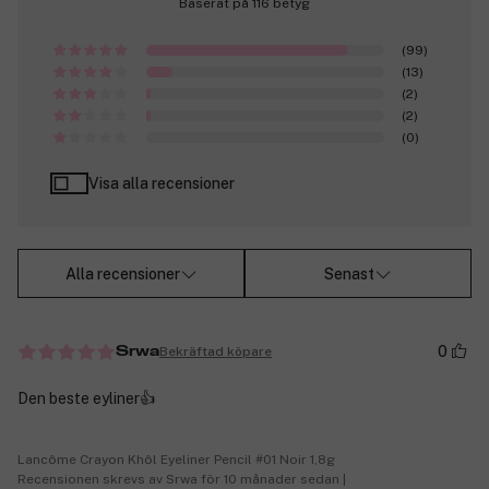
Baserat på 116 betyg
(99)
(13)
(2)
(2)
(0)
Visa alla recensioner
Alla recensioner
Senast
0
Bekräftad köpare
Srwa
Den beste eyliner👍
Lancôme Crayon Khôl Eyeliner Pencil #01 Noir 1,8g
Recensionen skrevs av Srwa för 10 månader sedan |