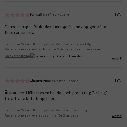
1
Bekräftad köpare
Nina
Denne er super. Brukt dem i mange år. Lang og god så to
fluer i en smekk.
Lancôme Crayon Khôl Eyeliner Pencil #02 Brown 1,8g
Recensionen skrevs av Nina för 2 år sedan | cocopanda.no
Se översättning
Anmäl
1
Bekräftad köpare
Jasmine
Älskar den. Håller typ en hel dag och precis nog "krämig"
för att vara lätt att applicera.
Lancôme Crayon Khôl Eyeliner Pencil #01 Noir 1,8g
Recensionen skrevs av Jasmine för 2 år sedan
Anmäl