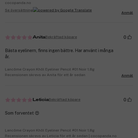
cocopanda.no
Se översättning
Anmäl
0
Bekräftad köpare
Anita
Bästa eyelinern, finns ingen bättre. Har använt i många
år.
Lancôme Crayon Khôl Eyeliner Pencil #01 Noir 1,8g
Recensionen skrevs av Anita för ett år sedan
Anmäl
0
Bekräftad köpare
Leticia
Som forventet 😍
Lancôme Crayon Khôl Eyeliner Pencil #01 Noir 1,8g
Recensionen skrevs av Leticia för ett år sedan | cocopanda.no