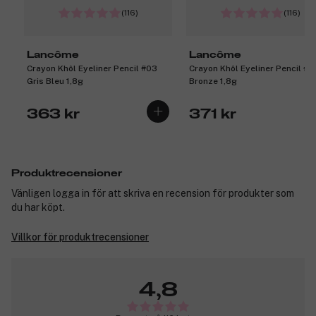
(116)
(116)
Lancôme
Lancôme
Crayon Khôl Eyeliner Pencil #03
Crayon Khôl Eyeliner Pencil #2
Gris Bleu 1,8g
Bronze 1,8g
363 kr
371 kr
Produktrecensioner
Vänligen logga in för att skriva en recension för produkter som
du har köpt.
Villkor för produktrecensioner
4,8