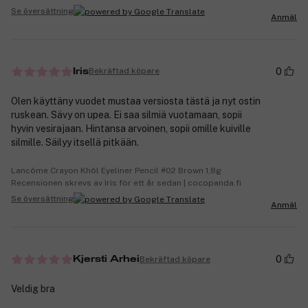
Se översättning
Anmäl
0
Bekräftad köpare
Iris
Olen käyttäny vuodet mustaa versiosta tästä ja nyt ostin
ruskean. Sävy on upea. Ei saa silmiä vuotamaan, sopii
hyvin vesirajaan. Hintansa arvoinen, sopii omille kuiville
silmille. Säilyy itsellä pitkään.
Lancôme Crayon Khôl Eyeliner Pencil #02 Brown 1,8g
Recensionen skrevs av Iris för ett år sedan | cocopanda.fi
Se översättning
Anmäl
0
Bekräftad köpare
Kjersti Arhei
Veldig bra