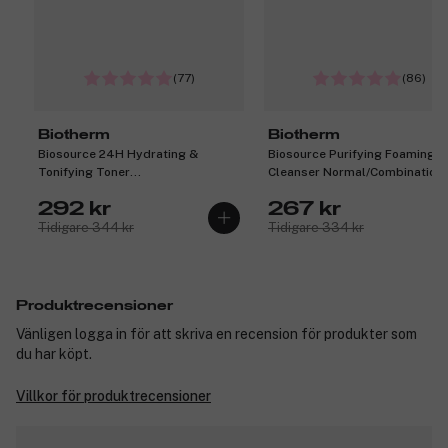
(77)
(86)
Biotherm
Biotherm
Biosource 24H Hydrating &
Biosource Purifying Foaming
Tonifying Toner
Cleanser Normal/Combination
Normal/Combination Skin 400 ml
Skin 150ml
292 kr
267 kr
Tidigare 344 kr
Tidigare 334 kr
Produktrecensioner
Vänligen logga in för att skriva en recension för produkter som
du har köpt.
Villkor för produktrecensioner