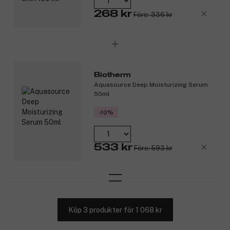
268 kr
Före: 336 kr
Biotherm
Aquasource Deep Moisturizing Serum
50ml
-10%
533 kr
Före: 593 kr
Köp 3 produkter för 1 068 kr