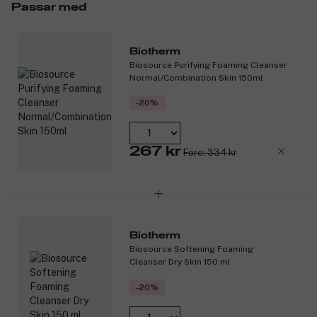
Produktnummer:
3102621
Passar med
Biotherm
Biosource Purifying Foaming Cleanser
Normal/Combination Skin 150ml
-20%
267 kr
Före: 334 kr
Biotherm
Biosource Softening Foaming
Cleanser Dry Skin 150 ml
-20%