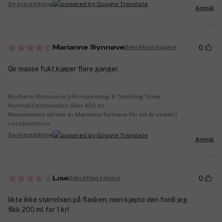
Se översättning
Anmäl
0
Bekräftad köpare
Marianne Synnøve
Gir masse fukt,kjøper flere ganger.
Biotherm Biosource 24H Hydrating & Tonifying Toner
Normal/Combination Skin 400 ml
Recensionen skrevs av Marianne Synnøve för ett år sedan |
cocopanda.no
Se översättning
Anmäl
0
Bekräftad köpare
Lise
likte ikke størrelsen på flasken, men kjøpte den fordi jeg
fikk 200 ml for 1 kr!