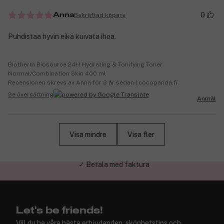
0
Bekräftad köpare
Anna
Puhdistaa hyvin eikä kuivata ihoa.
Biotherm Biosource 24H Hydrating & Tonifying Toner
Normal/Combination Skin 400 ml
Recensionen skrevs av Anna för 3 år sedan | cocopanda.fi
Se översättning
Anmäl
Visa mindre
Visa fler
✓ Trygg E-handel
Let's be friends!
Vill du ha våra bästa erbjudanden, skönhetstips och