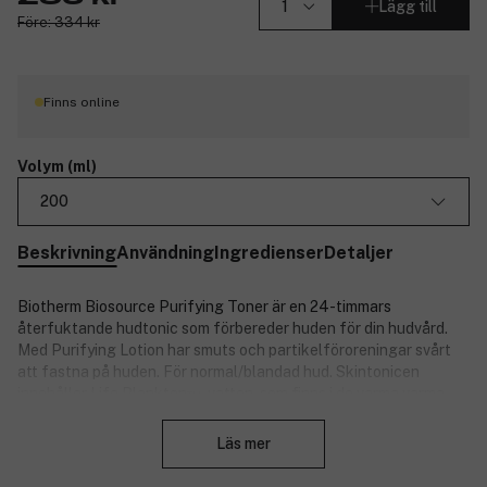
Lägg till
Före: 334 kr
Finns online
Volym (ml)
200
Beskrivning
Användning
Ingredienser
Detaljer
Biotherm Biosource Purifying Toner är en 24-timmars
återfuktande hudtonic som förbereder huden för din hudvård.
Med Purifying Lotion har smuts och partikelföroreningar svårt
att fastna på huden. För normal/blandad hud. Skintonicen
innehåller Life Plankton™-vatten, som finns i de varma varma
Stäng
källorna i Frankrike. Används på nyrengjord hud morgon och
kväll på ansikte och hals med en bomullspad. Undvik kontakt
Läs mer
med området runt ögonen.