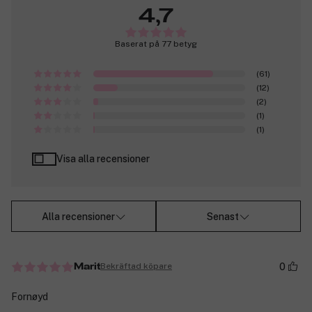
4,7
Baserat på 77 betyg
(61)
(12)
(2)
(1)
(1)
Visa alla recensioner
Alla recensioner
Senast
0
Bekräftad köpare
Marit
Fornøyd