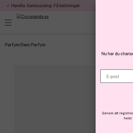
✓ Handla. Samla poäng. Få belöningar.
✓ Betala med fa
Parfym
/
Dam
/
Parfym
Nu har du chans
E-post
Genom att registre
helst