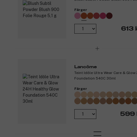
Färger
613 
Lancôme
Teint Idôle Ultra Wear Care & Glo
Foundation 540C 30ml
Färger
599 