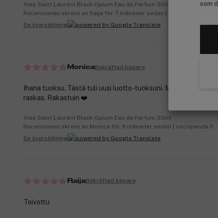
som de
Yves Saint Laurent Black Opium Eau de Parfum 30ml
Recensionen skrevs av Saija för 7 månader sedan | cocopanda.fi
Se översättning
Bekräftad köpare
Monica
Ihana tuoksu. Tästä tuli uusi luotto-tuoksuni. Mausteinen mutta
raskas. Rakastuin ❤️
Yves Saint Laurent Black Opium Eau de Parfum 30ml
Recensionen skrevs av Monica för 9 månader sedan | cocopanda.fi
Se översättning
Bekräftad köpare
Raija
Toivottu