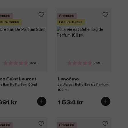
emium
Premium
 30% bonus
Få 10% bonus
(323)
(269)
es Saint Laurent
Lancôme
re Eau De Parfum 90ml
La Vie est Belle Eau de Parfum
100 ml
691 kr
1 534 kr
emium
Premium