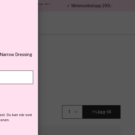
jon kunder – Trustpilot 4,7
✓ Minimumbelopp 299,-
av 5
 Narrow Dressing
rent
m 50ml
r (189)
Lägg till
ost. Du kan när som
ionen.