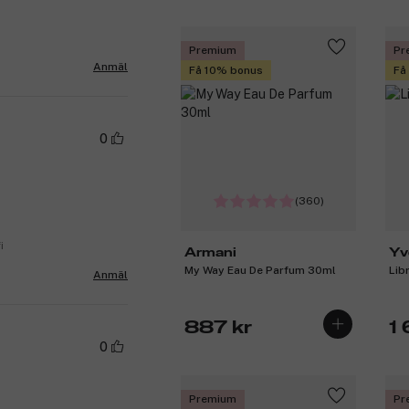
Premium
Pr
Anmäl
Få 10% bonus
Få
0
(360)
i
Armani
Yv
My Way Eau De Parfum 30ml
Lib
Anmäl
887 kr
1 
0
Premium
Pr