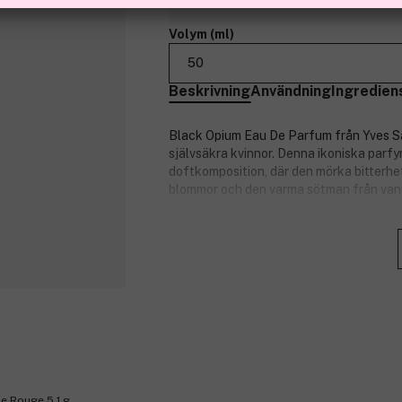
Volym (ml)
50
Beskrivning
Användning
Ingredien
Black Opium Eau De Parfum från Yves Sa
självsäkra kvinnor. Denna ikoniska parfy
doftkomposition, där den mörka bitterhe
blommor och den varma sötman från vanil
Lika elektriserande som den första dose
mer. Black Opium är en modern och kraft
Flaskan är som en opolerad svart diamant 
en strålande ring av femininitet och ligg
själv.
Produktnummer:
3101627
e Rouge 5,1 g