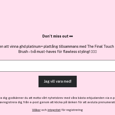
✓ Över 1,5 mil
ktura
✓ Trygg E-handel
Sök bland 25.193 produkter..
Don’t miss out 👀
en att vinna ghd platinum+ plattång tillsammans med The Final Touch
Brush – två must-haves för flawless styling! 💇‍♀️✨
Premium
Få 30% bonus
Yves Saint Lau
Black Opium Eau de Parfu
(313)
Läs produktrecensione
Jag vill vara med!
1 498 kr
ra dig godkänner du att motta vårt nyhetsbrev med våra bästa erbjudanden via e-p
 avregistrera dig från e-post genom att klicka på länken för att avsluta prenumerat
Villkor
och
integritet
för registrering
Finns online