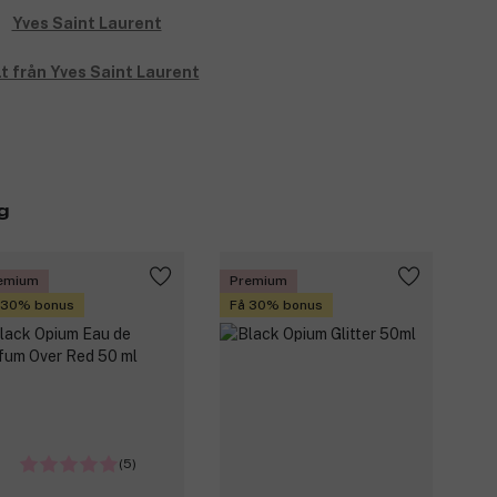
lt från Yves Saint Laurent
g
emium
Premium
 30% bonus
Få 30% bonus
(5)