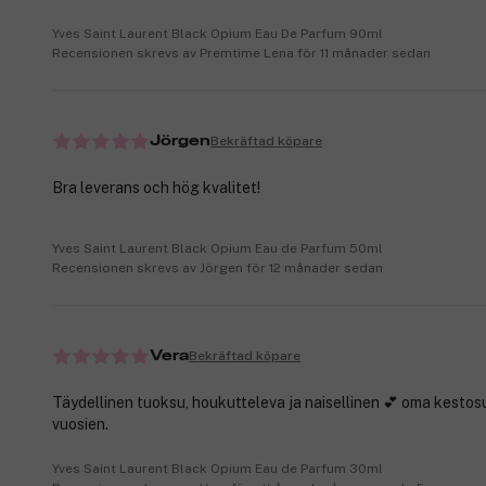
Yves Saint Laurent Black Opium Eau De Parfum 90ml
Recensionen skrevs av Premtime Lena för 11 månader sedan
Bekräftad köpare
Jörgen
Bra leverans och hög kvalitet!
Yves Saint Laurent Black Opium Eau de Parfum 50ml
Recensionen skrevs av Jörgen för 12 månader sedan
Bekräftad köpare
Vera
Täydellinen tuoksu, houkutteleva ja naisellinen 💕 oma kestosu
vuosien.
Yves Saint Laurent Black Opium Eau de Parfum 30ml