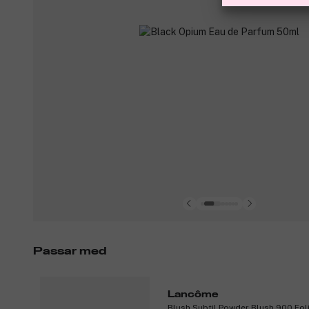
Passar med
Lancôme
Blush Subtil Powder Blush 900 Foli