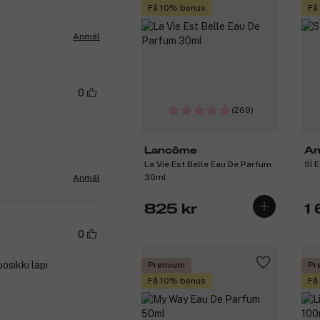
Få 10% bonus
Få
Anmäl
0
(269)
Lancôme
Ar
La Vie Est Belle Eau De Parfum
SÌ 
30ml
Anmäl
825 kr
1
0
osikki läpi
Premium
Pr
Få 10% bonus
Få