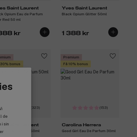
es Saint Laurent
Yves Saint Laurent
ck Opium Eau de Parfum
Black Opium Glitter 50ml
r Red 50 ml
 388 kr
1 388 kr
emium
Premium
 30% bonus
Få 10% bonus
ies
(323)
(153)
Vi
ll de
i sin
es Saint Laurent
Carolina Herrera
re Eau De Parfum 50ml
Good Girl Eau De Parfum 30ml
ler