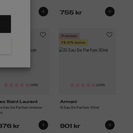
 550 kr
755 kr
emium
Premium
 30% bonus
Få 10% bonus
(188)
(228)
es Saint Laurent
Armani
re Eau De Parfum Intense
SÌ Eau De Parfum 30ml
ml
876 kr
901 kr