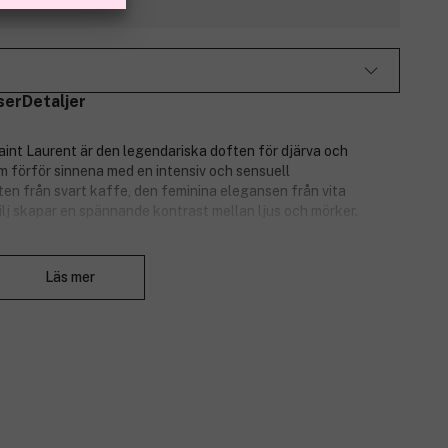
ser
Detaljer
int Laurent är den legendariska doften för djärva och
m förför sinnena med en intensiv och sensuell
ten från svart kaffe, den feminina elegansen från vita
j skapar en spännande kontrast mellan ljus och mörker.
Stäng
Läs mer
n koffein väcker doften en oemotståndlig lust att uppleva
full doft som framhäver mystiken och energin hos YSL Beauty.
– rå, sensuell och intensiv. Den glittrande svarta ytan avslöjar
er perfekt i handflatan, som en naturlig förlängning av dig