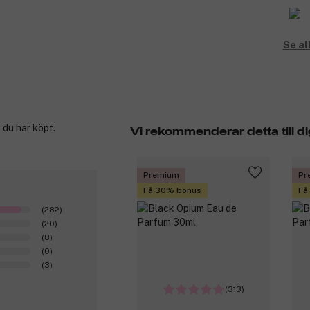
Se al
 du har köpt.
Vi rekommenderar detta till di
Premium
Pr
Få 30% bonus
Få
(282)
(20)
(8)
(0)
(3)
(313)