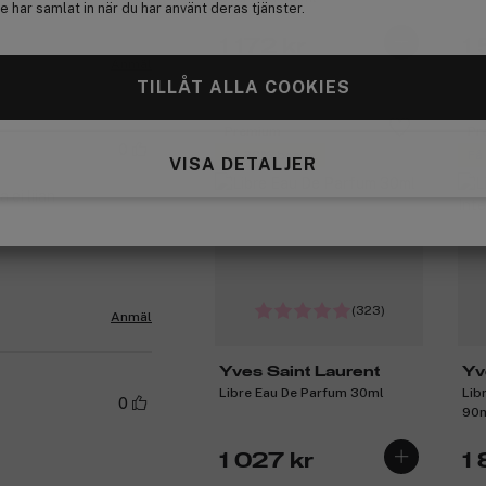
 har samlat in när du har använt deras tjänster.
1 172 kr
1
Anmäl
TILLÅT ALLA COOKIES
Premium
Pr
0
Få 30% bonus
Få
VISA DETALJER
 ei liian
(323)
Anmäl
Yves Saint Laurent
Yv
Libre Eau De Parfum 30ml
Lib
0
90
1 027 kr
1 