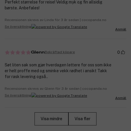
Perfekt størrelse for reise! Veldig myk og fin allsidig
børste. Anbefales!
Recensionen skrevs av Linda för 3 år sedan | cocopanda.no
Se översättning
Anmäl
0
Bekräftad köpare
Glenn
Søt liten sak som gjør hverdagen lettere for oss som ikke
er helt proffe med og sminke vekk rødhet i ansikt Takk
for rask levering også..
Recensionen skrevs av Glenn för 3 år sedan | cocopanda.no
Se översättning
Anmäl
Visa mindre
Visa fler