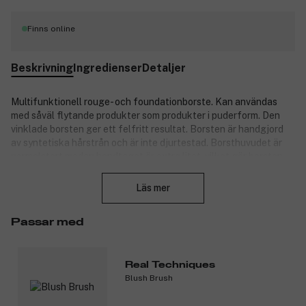
Finns online
Beskrivning
Ingredienser
Detaljer
Multifunktionell rouge- och foundationborste. Kan användas
med såväl flytande produkter som produkter i puderform. Den
vinklade borsten ger ett felfritt resultat. Borsten är handgjord
av syntetiska hårstrån och är inte djurtestad. Borsthuvudet är
normalstort medan handtaget är extra litet, vilket gör borsten
Stäng
perfekt för handväskan.
Läs mer
Produktnummer:
3098896
Passar med
Real Techniques
Blush Brush