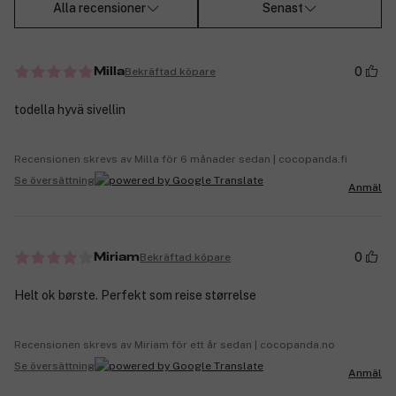
Alla recensioner
Senast
0
Bekräftad köpare
Milla
todella hyvä sivellin
Recensionen skrevs av Milla för 6 månader sedan | cocopanda.fi
Se översättning
Anmäl
0
Bekräftad köpare
Miriam
Helt ok børste. Perfekt som reise størrelse
Recensionen skrevs av Miriam för ett år sedan | cocopanda.no
Se översättning
Anmäl