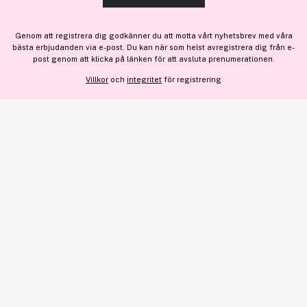
TILLÅT ALLA COOKIES
Genom att registrera dig godkänner du att motta vårt nyhetsbrev med våra
bästa erbjudanden via e-post. Du kan när som helst avregistrera dig från e-
VISA DETALJER
post genom att klicka på länken för att avsluta prenumerationen.
Lägg till
960 kr
Villkor
och
integritet
för registrering