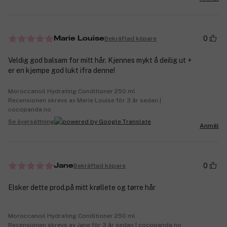
0
Bekräftad köpare
Marie Louise
Veldig god balsam for mitt hår. Kjennes mykt å deilig ut +
er en kjempe god lukt ifra denne!
Moroccanoil Hydrating Conditioner 250 ml
Recensionen skrevs av Marie Louise för 3 år sedan |
cocopanda.no
Se översättning
Anmäl
0
Bekräftad köpare
Jane
Elsker dette prod.på mitt krøllete og tørre hår
Moroccanoil Hydrating Conditioner 250 ml
Recensionen skrevs av Jane för 3 år sedan | cocopanda.no