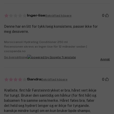
0
Bekräftad köpare
Inger-lise
Denne har en litt for tykk/seig konsistens, passer ikke for
meg dessverre.
Moroccanoil Hydrating Conditioner 250 ml
Recensionen skrevs av Inger-lise för 12 månader sedan |
cocopanda.no
Se översättning
Anmäl
0
Bekräftad köpare
Sandra
Krøllete, fint hår Førsteinntrykket er bra, håret vert ikkje
for tungt. Bruker den samtidig om hårkur (for fint hår) og
balsamen fra samme serie/merke. Håret føles bra, føler
det held seg hydrert lenger og er ikkje for tyngande.
kanskje mindre tungt om en kun bruker bpde shampo,