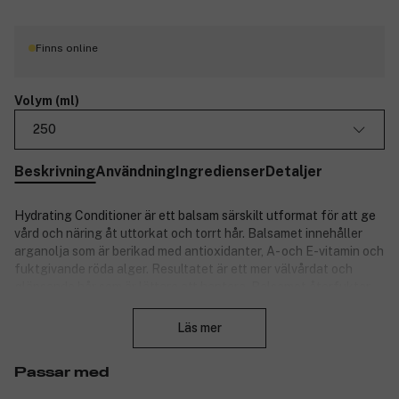
Finns online
Volym (ml)
250
Beskrivning
Användning
Ingredienser
Detaljer
Hydrating Conditioner är ett balsam särskilt utformat för att ge
vård och näring åt uttorkat och torrt hår. Balsamet innehåller
arganolja som är berikad med antioxidanter, A- och E-vitamin och
fuktgivande röda alger. Resultatet är ett mer välvårdat och
glänsande hår som är lättare att hantera. Balsamet återfuktar
Stäng
på djupet och passar alla hårtyper. Färgbevarande.
Läs mer
Passar med