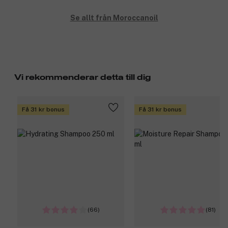
Se allt från Moroccanoil
Vi rekommenderar detta till dig
Få 31 kr bonus
Få 31 kr bonus
(66)
(81)