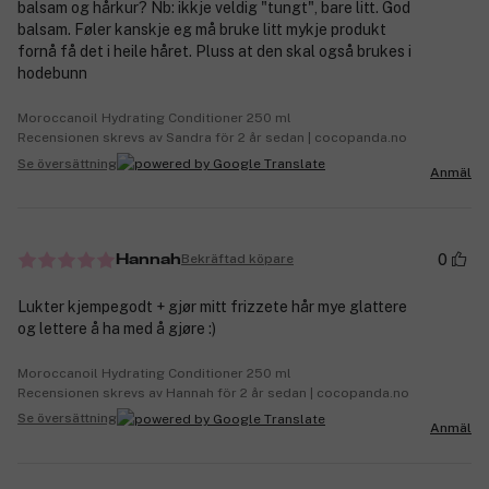
balsam og hårkur? Nb: ikkje veldig "tungt", bare litt. God
balsam. Føler kanskje eg må bruke litt mykje produkt
fornå få det i heile håret. Pluss at den skal også brukes i
hodebunn
Moroccanoil Hydrating Conditioner 250 ml
Recensionen skrevs av Sandra för 2 år sedan | cocopanda.no
Se översättning
Anmäl
0
Bekräftad köpare
Hannah
Lukter kjempegodt + gjør mitt frizzete hår mye glattere
og lettere å ha med å gjøre :)
Moroccanoil Hydrating Conditioner 250 ml
Recensionen skrevs av Hannah för 2 år sedan | cocopanda.no
Se översättning
Anmäl