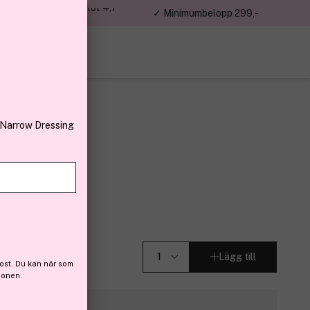
jon kunder – Trustpilot 4,7
✓ Minimumbelopp 299,-
av 5
 Narrow Dressing
m
(5)
Lägg till
ost. Du kan när som
ionen.