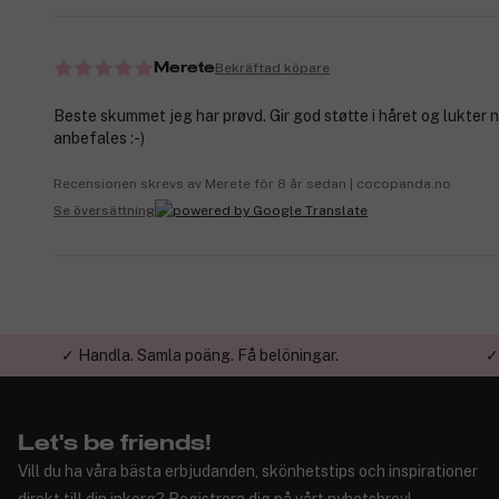
Bekräftad köpare
Merete
Beste skummet jeg har prøvd. Gir god støtte i håret og lukter n
anbefales :-)
Recensionen skrevs av Merete för 8 år sedan | cocopanda.no
Se översättning
✓ Handla. Samla poäng. Få belöningar.
✓
Let's be friends!
Vill du ha våra bästa erbjudanden, skönhetstips och inspirationer