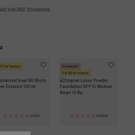
allt från REF Stockholm
g
 17 kr bonus
Premium
Få 30 kr bonus
(1133)
(2656)