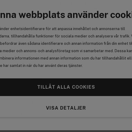
Azelaic Acid 10 Hyaluron
Redness Soothing Serum 30ml
C
nna webbplats använder cook
Adv
Medlemspris:
Pow
209 kr
änder enhetsidentifierare för att anpassa innehållet och annonserna till
279 kr
0
arna, tillhandahålla funktioner för sociala medier och analysera vår trafik. 
Medlemspriset gäller
befordrar även sådana identifierare och annan information från din enhet ti
16
vid köp av 2 från Anua
ga glänsande
la medier och annons- och analysföretag som vi samarbetar med. Dessa kan 
 jag lite wet
mbinera informationen med annan information som du har tillhandahållit el
 kan inte
 har samlat in när du har använt deras tjänster.
Anmäl
TILLÅT ALLA COOKIES
0
VISA DETALJER
olym utan att