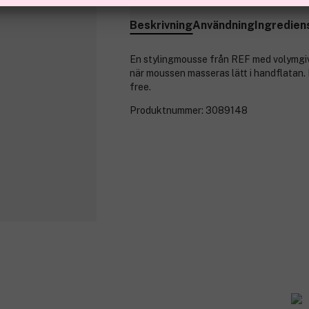
Beskrivning
Användning
Ingredien
En stylingmousse från REF med volymgivan
när moussen masseras lätt i handflatan.
free.
Produktnummer:
3089148