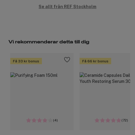
Se allt från REF Stockholm
Vi rekommenderar detta till dig
Få 33 kr bonus
Få 66 kr bonus
(4)
(72)