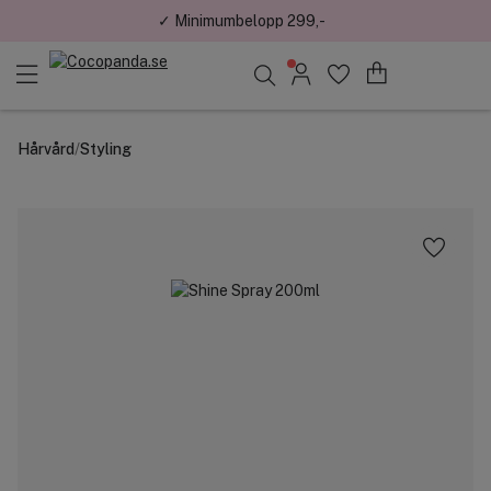
✓ Minimumbelopp 299,-
Sök bland 25.198 produkter..
Hårvård
/
Styling