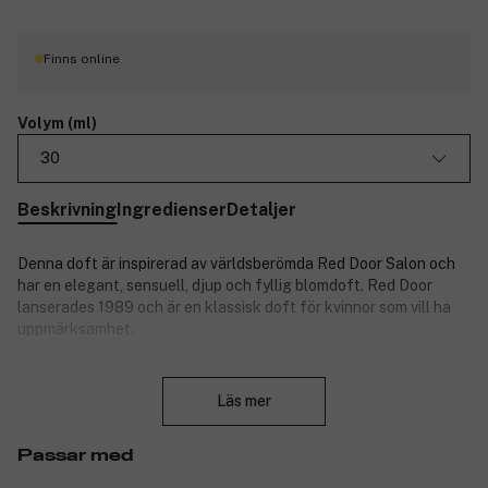
Finns online
Volym (ml)
30
Beskrivning
Ingredienser
Detaljer
Denna doft är inspirerad av världsberömda Red Door Salon och
har en elegant, sensuell, djup och fyllig blomdoft. Red Door
lanserades 1989 och är en klassisk doft för kvinnor som vill ha
uppmärksamhet.
Produktnummer:
3088736
Stäng
Läs mer
Passar med