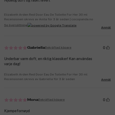
Nydelig duft og raskt levert
Elizabeth Arden Red Door Eau De Toilette For Her 30 ml
Recensionen skrevs av Anita för 3 år sedan | cocopanda.no
Se översättning
Anmäl
0
Bekräftad köpare
Gabriella
Underbar varm doft, en riktig klassiker! Kan användas
varje dag!
Elizabeth Arden Red Door Eau De Toilette For Her 30 ml
Recensionen skrevs av Gabriella för 3 år sedan
Anmäl
0
Bekräftad köpare
Mona
Kjempefornøyd