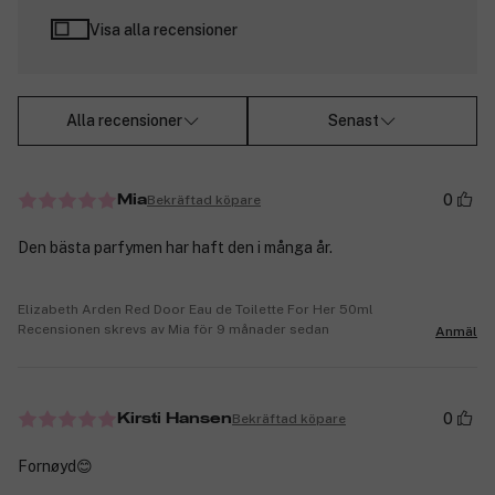
Visa alla recensioner
Alla recensioner
Senast
0
Bekräftad köpare
Mia
Den bästa parfymen har haft den i många år.
Elizabeth Arden Red Door Eau de Toilette For Her 50ml
Recensionen skrevs av Mia för 9 månader sedan
Anmäl
0
Bekräftad köpare
Kirsti Hansen
Fornøyd😊