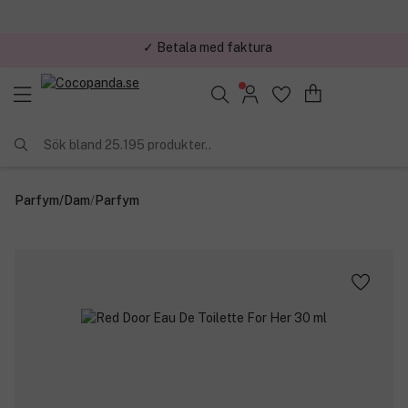
✓ Trygg E-handel
Sök bland 25.195 produkter..
Parfym
/
Dam
/
Parfym