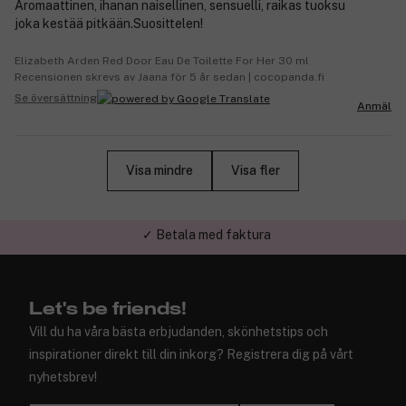
Aromaattinen, ihanan naisellinen, sensuelli, raikas tuoksu
joka kestää pitkään.Suosittelen!
Elizabeth Arden Red Door Eau De Toilette For Her 30 ml
Recensionen skrevs av Jaana för 5 år sedan | cocopanda.fi
Se översättning
Anmäl
Visa mindre
Visa fler
✓ Trygg E-handel
Let's be friends!
Vill du ha våra bästa erbjudanden, skönhetstips och
inspirationer direkt till din inkorg? Registrera dig på vårt
nyhetsbrev!