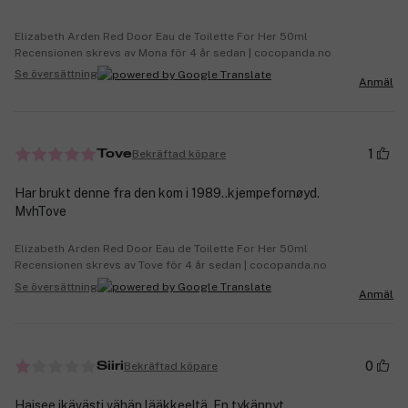
Elizabeth Arden Red Door Eau de Toilette For Her 50ml
Recensionen skrevs av Mona för 4 år sedan | cocopanda.no
Se översättning
Anmäl
1
Bekräftad köpare
Tove
Har brukt denne fra den kom i 1989..kjempefornøyd.
MvhTove
Elizabeth Arden Red Door Eau de Toilette For Her 50ml
Recensionen skrevs av Tove för 4 år sedan | cocopanda.no
Se översättning
Anmäl
0
Bekräftad köpare
Siiri
Haisee ikävästi vähän lääkkeeltä. En tykännyt