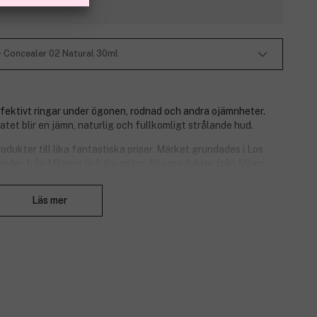
 + Concealer 02 Natural 30ml
ffektivt ringar under ögonen, rodnad och andra ojämnheter.
tet blir en jämn, naturlig och fullkomligt strålande hud.
dukter till lika fantastiska priser. Märket grundades i Los
nder från Milanos livfulla gator. Alla produkter från Milani
eganska.
Stäng
Läs mer