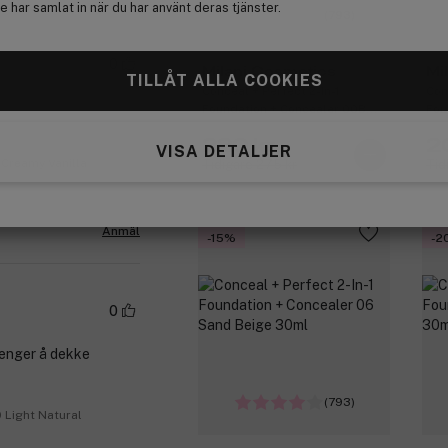
 har samlat in när du har använt deras tjänster.
(793)
0
Milani Cosmetics
Mi
TILLÅT ALLA COOKIES
Conceal + Perfect 2-In-1
Con
Foundation + Concealer 00B
Fou
Light 30ml
Nud
220 kr
2
VISA DETALJER
 Creamy Vanilla
Tidigare 275 kr
Tid
Anmäl
-15%
-2
0
renger å dekke
(793)
 Light Natural