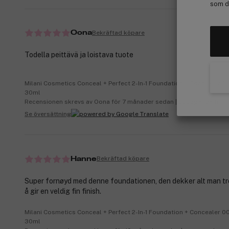
som de
Bekräftad köpare
Oona
Todella peittävä ja loistava tuote
Milani Cosmetics Conceal + Perfect 2-In-1 Foundation + Concealer 01
30ml
Recensionen skrevs av Oona för 7 månader sedan | cocopanda.fi
Se översättning
Bekräftad köpare
Hanne
Super fornøyd med denne foundationen, den dekker alt man t
å gir en veldig fin finish.
Milani Cosmetics Conceal + Perfect 2-In-1 Foundation + Concealer 00
30ml