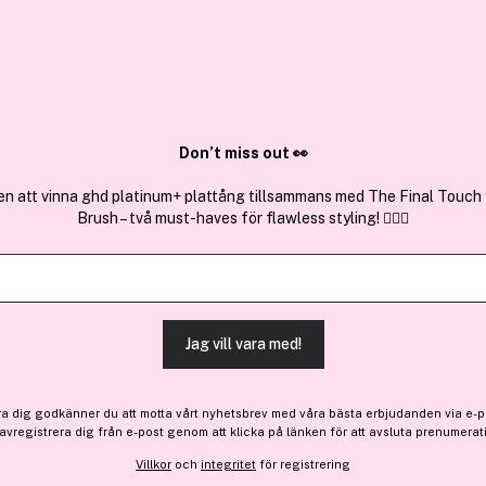
✓ Över 1,5 mil
ktura
✓ Trygg E-handel
Sök bland 25.238 produkter..
Don’t miss out 👀
en att vinna ghd platinum+ plattång tillsammans med The Final Touch
Brush – två must-haves för flawless styling! 💇‍♀️✨
Milani Cosmet
Conceal + Perfect 2-In-1 F
(793)
Läs produktrecension
Jag vill vara med!
-20%
Bara 2 på lager
208 kr
ra dig godkänner du att motta vårt nyhetsbrev med våra bästa erbjudanden via e-p
Före: 260 kr
 avregistrera dig från e-post genom att klicka på länken för att avsluta prenumerat
Villkor
och
integritet
för registrering