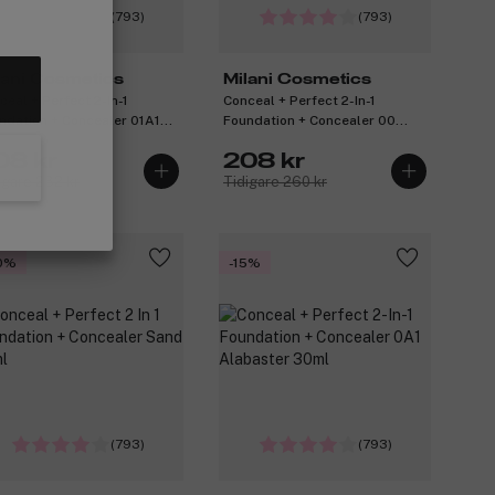
(793)
(793)
lani Cosmetics
Milani Cosmetics
ceal + Perfect 2-In-1
Conceal + Perfect 2-In-1
ndation + Concealer 01A1
Foundation + Concealer 00
e Ivory 30 ml
Light Natural 30ml
08 kr
208 kr
igare 232 kr
Tidigare 260 kr
0%
-15%
(793)
(793)