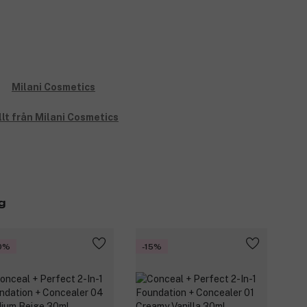
llt från Milani Cosmetics
g
0%
-15%