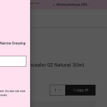
jon kunder – Trustpilot 4,7
✓ Minimumbelopp 299,-
av 5
 Narrow Dressing
ics
oundation + Concealer 02 Natural 30ml
er (545)
Lägg till
ost. Du kan när som
ionen.