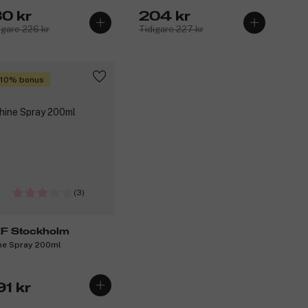
den Tan 30ml
Amber 30ml
80 kr
204 kr
igare 226 kr
Tidigare 227 kr
 10% bonus
(3)
F Stockholm
ne Spray 200ml
91 kr