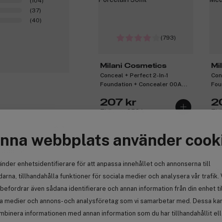
(104)
(37)
(40)
(793)
Milani Cosmetics
Mi
Conceal + Perfect 2-In-1
Con
Foundation + Concealer 00A
Fou
Porcelain 30ml
Med
207 kr
2
Tidigare 259 kr
Tid
0
nna webbplats använder cook
-20%
-1
voidetta
änder enhetsidentifierare för att anpassa innehållet och annonserna till
arna, tillhandahålla funktioner för sociala medier och analysera vår trafik. 
0A Porcelain
befordrar även sådana identifierare och annan information från din enhet ti
la medier och annons- och analysföretag som vi samarbetar med. Dessa kan 
mbinera informationen med annan information som du har tillhandahållit el
Anmäl