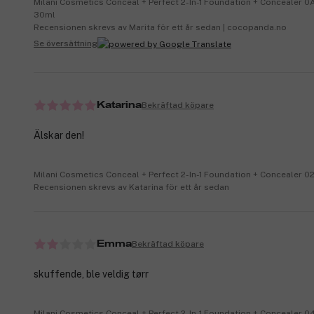
Milani Cosmetics Conceal + Perfect 2-In-1 Foundation + Concealer 0
30ml
Recensionen skrevs av Marita för ett år sedan | cocopanda.no
Se översättning
Bekräftad köpare
Katarina
Älskar den!
Milani Cosmetics Conceal + Perfect 2-In-1 Foundation + Concealer 0
Recensionen skrevs av Katarina för ett år sedan
Bekräftad köpare
Emma
skuffende, ble veldig tørr
Milani Cosmetics Conceal + Perfect 2-In-1 Foundation + Concealer 