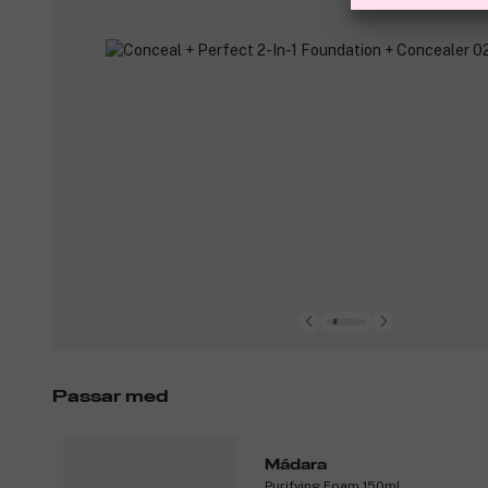
Passar med
Mádara
Purifying Foam 150ml