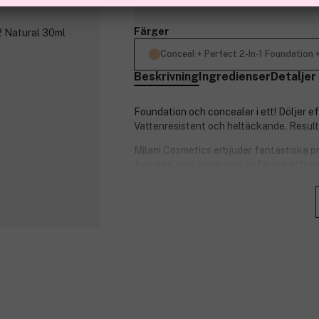
Finns online
Färger
Conceal + Perfect 2-In-1 Foundation
Beskrivning
Ingredienser
Detaljer
Foundation och concealer i ett! Döljer e
Vattenresistent och heltäckande. Resulta
Milani Cosmetics erbjuder fantastiska pro
Angeles, men inspireras av färger och tre
Cosmetics är cruelty-free, och många v
Produktnummer:
3088628