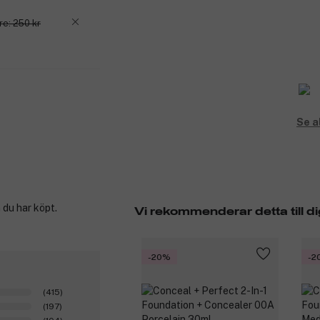
re: 250 kr
Se a
 du har köpt.
Vi rekommenderar detta till di
-20%
-2
(415)
(197)