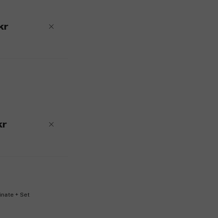
kr
kr
inate + Set