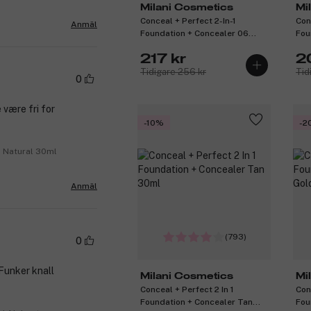
Milani Cosmetics
Mi
Conceal + Perfect 2-In-1
Con
Anmäl
Foundation + Concealer 06
Fou
Sand Beige 30ml
30
217 kr
2
Tidigare 256 kr
Tid
0
 være fri for
-10%
-2
2 Natural 30ml
Anmäl
(793)
0
Funker knall
Milani Cosmetics
Mi
Conceal + Perfect 2 In 1
Con
Foundation + Concealer Tan
Fou