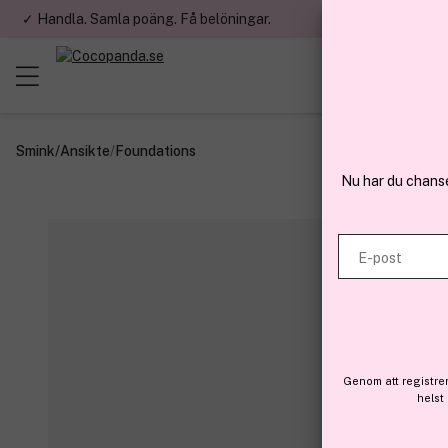
✓ Handla. Samla poäng. Få belöningar.
✓ Betala med fa
Smink
/
Ansikte
/
Foundations
Nu har du chans
E-post
Genom att registre
helst