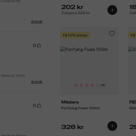
A1 Alabaster
30ml
Gol
202 kr
1
Tidigare 225 kr
Tid
Anmäl
Få 10% bonus
Få
0
2 Natural 30ml
Anmäl
(4)
Mádara
RE
0
Purifying Foam 150ml
Shi
326 kr
2
04 Medium Beige