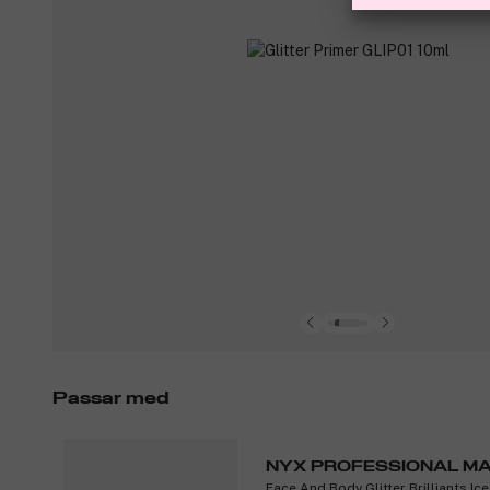
Passar med
NYX PROFESSIONAL M
Face And Body Glitter Brilliants Ice