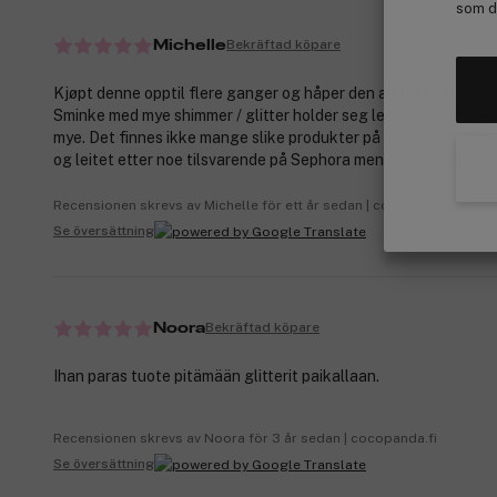
som de
Bekräftad köpare
Michelle
Kjøpt denne opptil flere ganger og håper den aldri går ut av p
Sminke med mye shimmer / glitter holder seg lenge uten å dry
mye. Det finnes ikke mange slike produkter på markedet. Glemt
og leitet etter noe tilsvarende på Sephora men dem hadde det 
Recensionen skrevs av Michelle för ett år sedan | cocopanda.no
Se översättning
Bekräftad köpare
Noora
Ihan paras tuote pitämään glitterit paikallaan.
Recensionen skrevs av Noora för 3 år sedan | cocopanda.fi
Se översättning