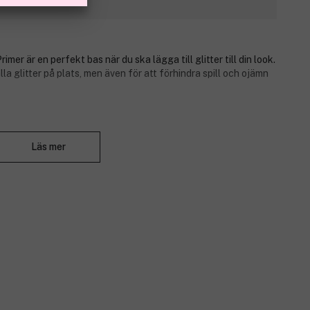
är en perfekt bas när du ska lägga till glitter till din look.
la glitter på plats, men även för att förhindra spill och ojämn
mer är perfekt att använda tillsammans med NYX
Stäng
ter Brilliants.
Läs mer