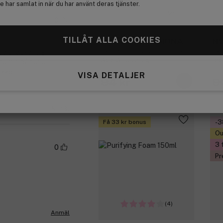
 har samlat in när du har använt deras tjänster.
(72)
0
TILLÅT ALLA COOKIES
roduksjon.
NYX PROFESSIONAL
NY
sse unødvendig
Face And Body Glitter Brilliants
Fac
MAKEUP
M
Gold GLI05 2,5 g
Bro
e min på ferie
ikke.
VISA DETALJER
94 kr
9
Anmäl
Få 33 kr bonus
-
Ou
3 
0
Pr
(4)
Anmäl