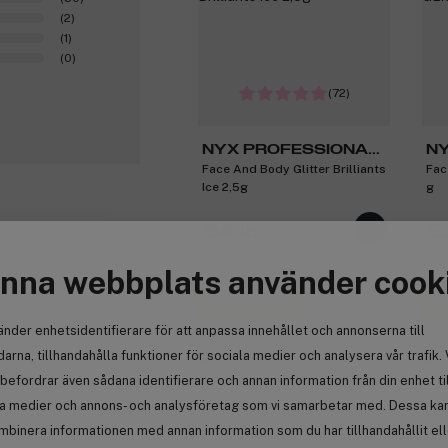
(2)
(1)
(0)
(72)
NYX PROFESSIONAL
NY
Face And Body Glitter Brilliants
Fac
MAKEUP
M
Ice 2,5g
g
94 kr
8
nna webbplats använder cook
0
Få 10 kr bonus
Få
änder enhetsidentifierare för att anpassa innehållet och annonserna till
arna, tillhandahålla funktioner för sociala medier och analysera vår trafik. 
a.no
befordrar även sådana identifierare och annan information från din enhet ti
la medier och annons- och analysföretag som vi samarbetar med. Dessa kan 
Anmäl
mbinera informationen med annan information som du har tillhandahållit el