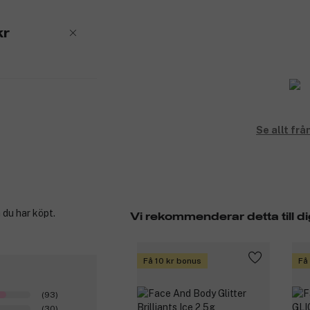
kr
Se allt f
 du har köpt.
Vi rekommenderar detta till di
Få 10 kr bonus
Få
(93)
(30)