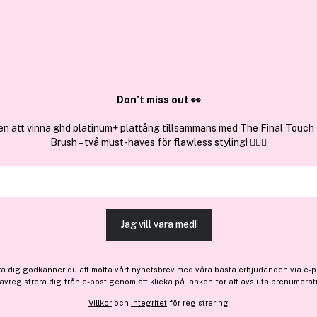
✓ Över 1,5 mil
ktura
✓ Trygg E-handel
Sök bland 25.195 produkter..
Don’t miss out 👀
en att vinna ghd platinum+ plattång tillsammans med The Final Touch
Brush – två must-haves för flawless styling! 💇‍♀️✨
Få 10 kr bonus
NYX PROFES
Glitter Primer GLIP01 10ml
(126)
Läs produktrecensione
Jag vill vara med!
96 kr
ra dig godkänner du att motta vårt nyhetsbrev med våra bästa erbjudanden via e-p
 avregistrera dig från e-post genom att klicka på länken för att avsluta prenumerat
Villkor
och
integritet
för registrering
Finns online