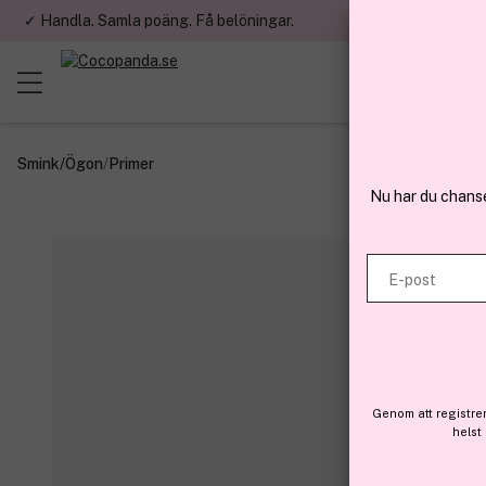
✓ Handla. Samla poäng. Få belöningar.
✓ Betala med fa
Smink
/
Ögon
/
Primer
Nu har du chans
E-post
Genom att registre
helst