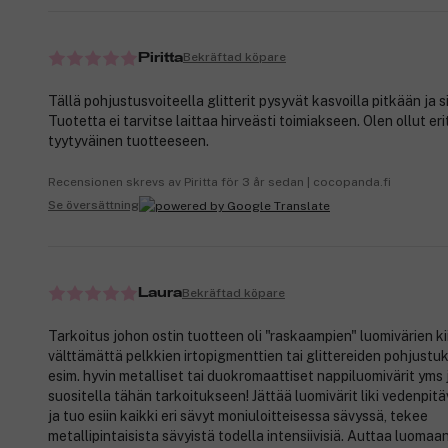
Bekräftad köpare
Piritta
Tällä pohjustusvoiteella glitterit pysyvät kasvoilla pitkään ja si
Tuotetta ei tarvitse laittaa hirveästi toimiakseen. Olen ollut eri
tyytyväinen tuotteeseen.
Recensionen skrevs av Piritta för 3 år sedan | cocopanda.fi
Se översättning
Bekräftad köpare
Laura
Tarkoitus johon ostin tuotteen oli "raskaampien" luomivärien ki
välttämättä pelkkien irtopigmenttien tai glittereiden pohjustu
esim. hyvin metalliset tai duokromaattiset nappiluomivärit yms 
suositella tähän tarkoitukseen! Jättää luomivärit liki vedenpitä
ja tuo esiin kaikki eri sävyt moniuloitteisessa sävyssä, tekee
metallipintaisista sävyistä todella intensiivisiä. Auttaa luomaan