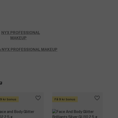
rån NYX PROFESSIONAL MAKEUP
g
 9 kr bonus
Få 9 kr bonus