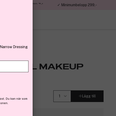
jon kunder – Trustpilot 4,7
✓ Minimumbelopp 299,-
av 5
 Narrow Dressing
SIONAL MAKEUP
r (85)
Lägg till
ost. Du kan när som
ionen.