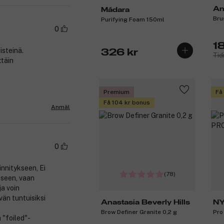
An
Mádara
Bru
Purifying Foam 150ml
0
1
isteinä.
326 kr
Tid
ttäin
Premium
Få
Få 104 kr bonus
Anmäl
0
innitykseen, Ei
(78)
kseen, vaan
ja voin
vän tuntuisiksi
Anastasia Beverly Hills
NY
Brow Definer Granite 0,2 g
Pro
M
 "foiled"-