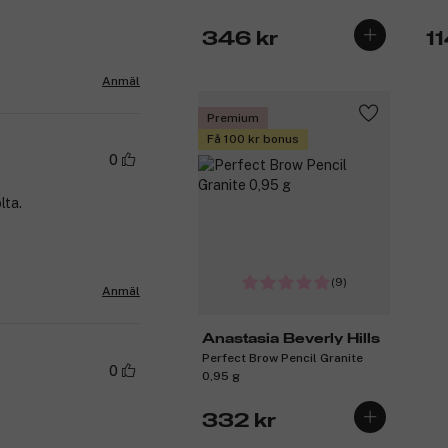
346 kr
11
Anmäl
Premium
Få 100 kr bonus
0
lta.
(9)
Anmäl
Anastasia Beverly Hills
Perfect Brow Pencil Granite
0
0,95 g
332 kr