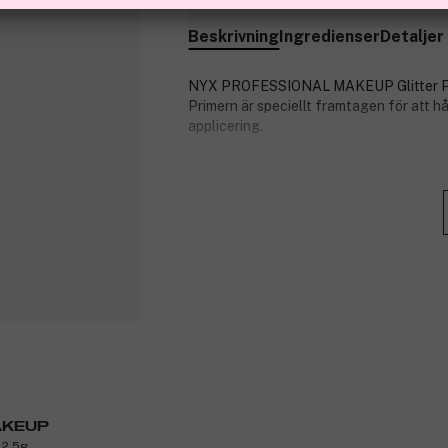
Beskrivning
Ingredienser
Detaljer
NYX PROFESSIONAL MAKEUP Glitter Primer 
Primern är speciellt framtagen för att hål
applicering.
NYX PROFESSIONAL MAKEUP Glitter Pri
PROFESSIONAL MAKEUP Face & Body Glit
Produktnummer:
3088096
AKEUP
 2,5g