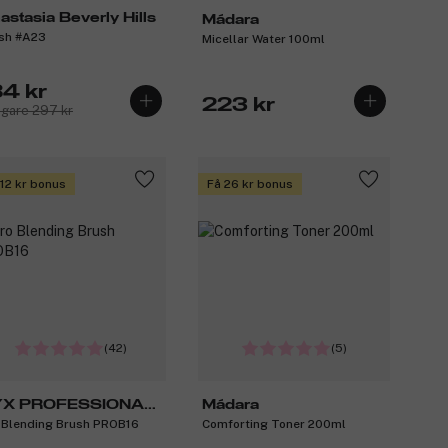
astasia Beverly Hills
Mádara
sh #A23
Micellar Water 100ml
84 kr
223 kr
igare 297 kr
 12 kr bonus
Få 26 kr bonus
(42)
(5)
X PROFESSIONAL
Mádara
 Blending Brush PROB16
Comforting Toner 200ml
AKEUP