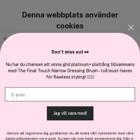
Denna webbplats använder
Cocopanda.se
cookies
Om oss
Bli medlem
Vi använder enhetsidentifierare för att anpassa innehållet och
annonserna till användarna, tillhandahålla funktioner för sociala medier
Samarbeta med oss
Don’t miss out 👀
och analysera vår trafik. Vi vidarebefordrar även sådana identifierare
och annan information från din enhet till de sociala medier och annons-
Nu har du chansen att vinna ghd platinum+ plattång tillsammans
med The Final Touch Narrow Dressing Brush – två must-haves
och analysföretag som vi samarbetar med. Dessa kan i sin tur
för flawless styling! 💇‍♀️✨
kombinera informationen med annan information som du har
En del av
Brandsdal Group AS
tillhandahållit eller som de har samlat in när du har använt deras
E-post
tjänster.
För personlig vägledning om professionella hårprodukter, klicka
här
.
Jag vill vara med!
TILLÅT ALLA COOKIES
Genom att registrera dig godkänner du att motta vårt nyhetsbrev med våra
bästa erbjudanden via e-post. Du kan när som helst avregistrera dig från e-