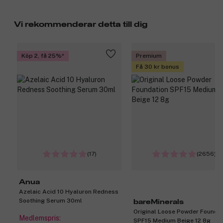
Vi rekommenderar detta till dig
Köp 2, få 25%
Premium
Få 30 kr bonus
(17)
(2656)
Anua
Azelaic Acid 10 Hyaluron Redness
Soothing Serum 30ml
bareMinerals
Original Loose Powder Founda
Medlemspris:
SPF15 Medium Beige 12 8g