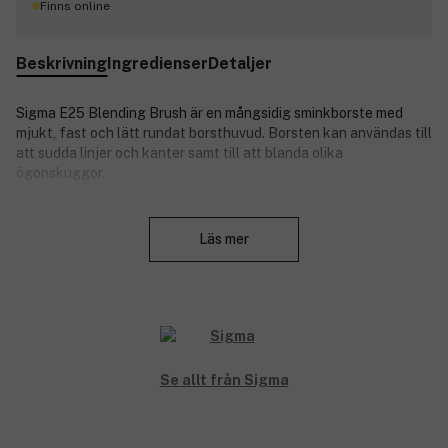
Finns online
Beskrivning
Ingredienser
Detaljer
Sigma E25 Blending Brush är en mångsidig sminkborste med
mjukt, fast och lätt rundat borsthuvud. Borsten kan användas till
att sudda linjer och kanter samt till att blanda olika
ögonskuggor.
Sigma Beauty är känt för sina innovativa och exklusiva
Stäng
skönhetsprodukter av mycket hög kvalitet. Sigma Beauty
Läs mer
erbjuder sminkborstar och skönhetsprodukter som gör lätt att
skapa den perfekta looken.
Produktnummer:
3083714
Se allt från Sigma