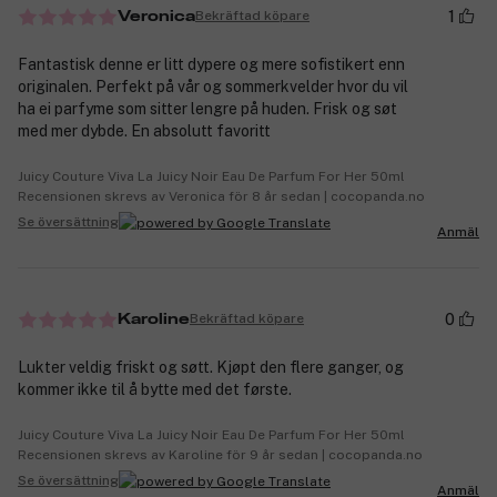
1
Bekräftad köpare
Veronica
Fantastisk denne er litt dypere og mere sofistikert enn
originalen. Perfekt på vår og sommerkvelder hvor du vil
ha ei parfyme som sitter lengre på huden. Frisk og søt
med mer dybde. En absolutt favoritt
Juicy Couture Viva La Juicy Noir Eau De Parfum For Her 50ml
Recensionen skrevs av Veronica för 8 år sedan | cocopanda.no
Se översättning
Anmäl
0
Bekräftad köpare
Karoline
Lukter veldig friskt og søtt. Kjøpt den flere ganger, og
kommer ikke til å bytte med det første.
Juicy Couture Viva La Juicy Noir Eau De Parfum For Her 50ml
Recensionen skrevs av Karoline för 9 år sedan | cocopanda.no
Se översättning
Anmäl