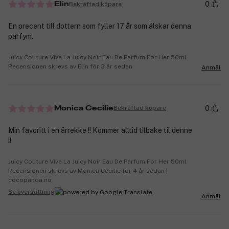
0
Bekräftad köpare
Elin
En precent till dottern som fyller 17 år som älskar denna
parfym.
Juicy Couture Viva La Juicy Noir Eau De Parfum For Her 50ml
Recensionen skrevs av Elin för 3 år sedan
Anmäl
0
Bekräftad köpare
Monica Cecilie
Min favoritt i en årrekke !! Kommer alltid tilbake til denne
!!
Juicy Couture Viva La Juicy Noir Eau De Parfum For Her 50ml
Recensionen skrevs av Monica Cecilie för 4 år sedan |
cocopanda.no
Se översättning
Anmäl