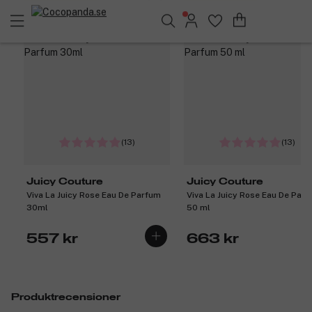
Få 56 kr bonus
Få 67 kr bonus
Sök bland 25.380 produkter..
(13)
(13)
Juicy Couture
Juicy Couture
Viva La Juicy Rose Eau De Parfum
Viva La Juicy Rose Eau De Par
30ml
50 ml
557 kr
663 kr
Produktrecensioner