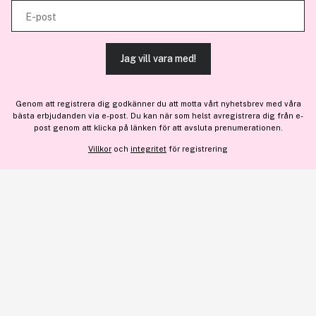
E-post
tjänster.
För personlig vägledning om professionella hårprodukter, klicka
här
.
Jag vill vara med!
TILLÅT ALLA COOKIES
Genom att registrera dig godkänner du att motta vårt nyhetsbrev med våra
bästa erbjudanden via e-post. Du kan när som helst avregistrera dig från e-
Bara 4 på lager
VISA DETALJER
post genom att klicka på länken för att avsluta prenumerationen.
Lägg till
627 kr
Villkor
och
integritet
för registrering