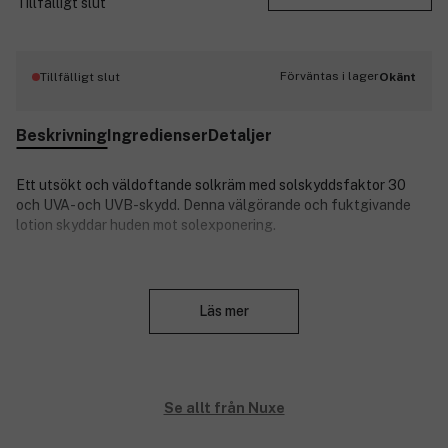
Tillfälligt slut
Förväntas i lager
Tillfälligt slut
Okänt
Beskrivning
Ingredienser
Detaljer
Ett utsökt och väldoftande solkräm med solskyddsfaktor 30
och UVA- och UVB-skydd. Denna välgörande och fuktgivande
lotion skyddar huden mot solexponering.
Applicera jämnt över hela huden under hela dagen.
Stäng
Läs mer
Produktnummer:
3068131
Se allt från Nuxe