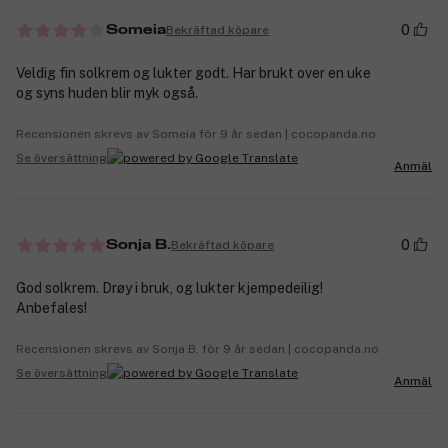
0
Bekräftad köpare
Someia
Veldig fin solkrem og lukter godt. Har brukt over en uke
og syns huden blir myk også.
Recensionen skrevs av Someia för 9 år sedan | cocopanda.no
Se översättning
Anmäl
0
Bekräftad köpare
Sonja B.
God solkrem. Drøy i bruk, og lukter kjempedeilig!
Anbefales!
Recensionen skrevs av Sonja B. för 9 år sedan | cocopanda.no
Se översättning
Anmäl