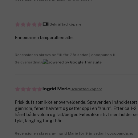
Bekräftad köpare
Elli
Erinomainen lämpörullien alle.
Recensionen skrevs av Elli för 7 år sedan | cocopanda.fi
Se översättning
Bekräftad köpare
Ingrid Marie
Frisk duft som ikke er overveldende. Sprayer den i håndkletørt 
gjennom, føner halvtørt og setter opp i en "snurr". Etter ca 1-2
håret både volum og fall/bølger. Føles ikke stivt men holder s
tykt, langt og tungt hår.
Recensionen skrevs av Ingrid Marie för 9 år sedan | cocopanda.no