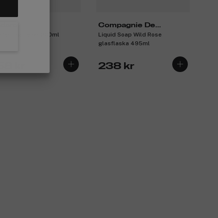
dara
Compagnie De
forting Toner 200ml
Liquid Soap Wild Rose
Provence
glasflaska 495ml
58 kr
238 kr