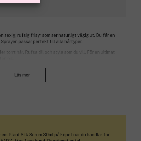
sexig, rufsig frisyr som ser naturligt vågig ut. Du får en
Sprayen passar perfekt till alla hårtyper.
r torrt hår. Rufsa till och styla som du vill. För en ultimat
 föning.
Stäng
Läs mer
em Plant Silk Serum 30ml
på köpet när du handlar för