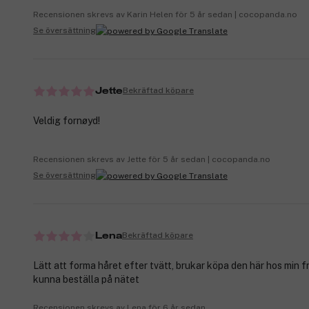
Recensionen skrevs av Karin Helen för 5 år sedan | cocopanda.no
Se översättning
Bekräftad köpare
Jette
Veldig fornøyd!
Recensionen skrevs av Jette för 5 år sedan | cocopanda.no
Se översättning
Bekräftad köpare
Lena
Lätt att forma håret efter tvätt, brukar köpa den här hos min fri
kunna beställa på nätet
Recensionen skrevs av Lena för 6 år sedan