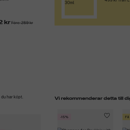
499 kr från L
 kr
Före: 289 kr
 du har köpt.
Vi rekommenderar detta till di
-15%
Få