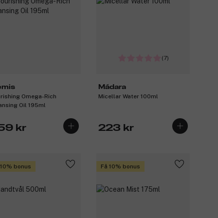
(7)
emis
Mádara
rishing Omega-Rich
Micellar Water 100ml
ansing Oil 195ml
59 kr
223 kr
 10% bonus
Få 10% bonus