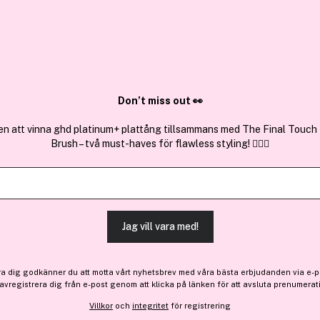
✓ Över 1,5 mil
ktura
✓ Trygg E-handel
Sök bland 25.331 produkter..
Don’t miss out 👀
en att vinna ghd platinum+ plattång tillsammans med The Final Touch
Brush – två must-haves för flawless styling! 💇‍♀️✨
Få en gåva
L'ANZA
Healing Style Beach Spray
(21)
Läs produktrecensioner 
Jag vill vara med!
-10%
ra dig godkänner du att motta vårt nyhetsbrev med våra bästa erbjudanden via e-p
206 kr
 avregistrera dig från e-post genom att klicka på länken för att avsluta prenumerat
Före: 229 kr
Villkor
och
integritet
för registrering