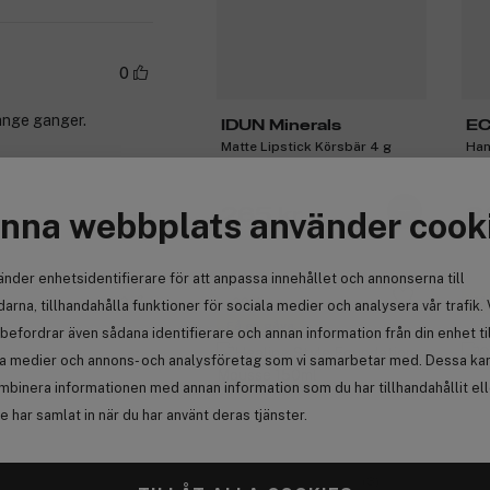
0
mange ganger.
IDUN Minerals
E
Matte Lipstick Körsbär 4 g
Han
265 kr
3
nna webbplats använder cook
Anmäl
änder enhetsidentifierare för att anpassa innehållet och annonserna till
0
-30%
Få
arna, tillhandahålla funktioner för sociala medier och analysera vår trafik. 
Få en gåva
befordrar även sådana identifierare och annan information från din enhet ti
la medier och annons- och analysföretag som vi samarbetar med. Dessa kan 
mbinera informationen med annan information som du har tillhandahållit el
Anmäl
 har samlat in när du har använt deras tjänster.
(3)