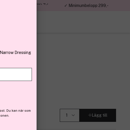
jon kunder – Trustpilot 4,7
✓ Minimumbelopp 299,-
av 5
 Narrow Dressing
 100ml
(13)
ost. Du kan när som
Lägg till
ionen.