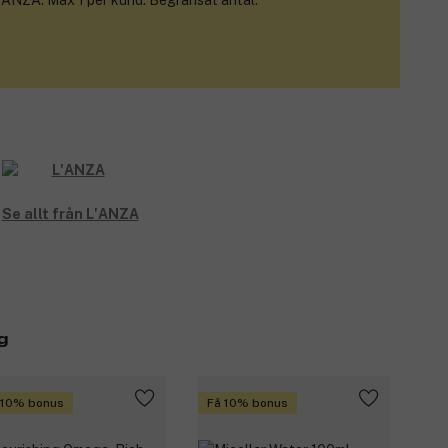
'ANZA. Max 1 per kund. Begränsat antal.
Se allt från L'ANZA
g
 10% bonus
Få 10% bonus