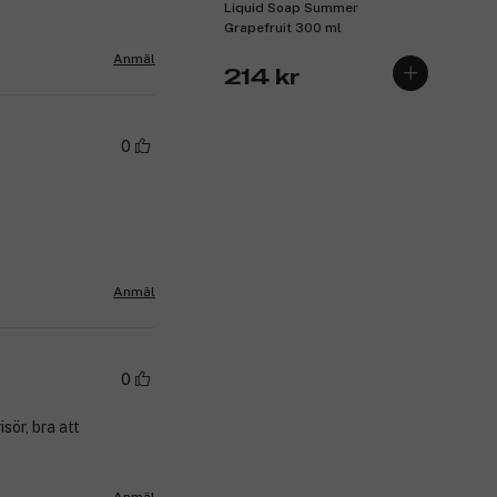
Liquid Soap Summer
Provence
Grapefruit 300 ml
Anmäl
214 kr
0
Anmäl
0
sör, bra att
Anmäl