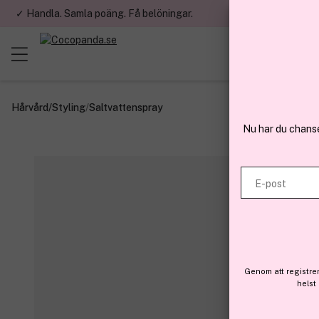
✓ Handla. Samla poäng. Få belöningar.
✓ Betala med fa
Hårvård
/
Styling
/
Saltvattenspray
Nu har du chans
E-post
Genom att registre
helst