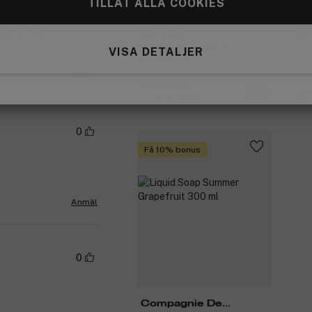
TILLÅT ALLA COOKIES
0
L'ANZA
 det bäst;)
Má
Healing Style Foundation
Com
VISA DETALJER
Mousse 150ml
Anmäl
202 kr
2
Tidigare 289 kr
0
Få 10% bonus
Anmäl
0
Compagnie De