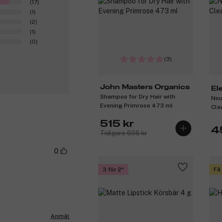
(17)
(1)
(2)
(1)
(0)
(3)
John Masters Organics
El
Shampoo for Dry Hair with
Nou
Evening Primrose 473 ml
Cle
515 kr
4
Tidigare 606 kr
0
3 för 2
Få
Anmäl