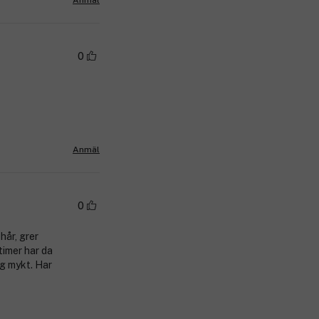
0
Anmäl
0
hår, grer
 timer har da
eg mykt. Har