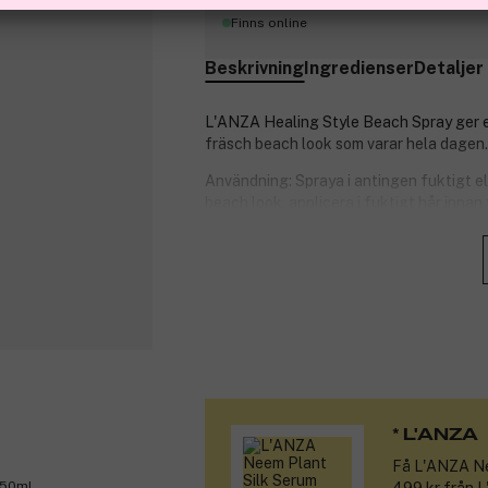
Finns online
Beskrivning
Ingredienser
Detaljer
L'ANZA Healing Style Beach Spray ger en 
fräsch beach look som varar hela dagen. 
Användning: Spraya i antingen fuktigt elle
beach look, applicera i fuktigt hår innan
Produktnummer:
3067990
* L'ANZA
Få
L'ANZA Ne
150ml