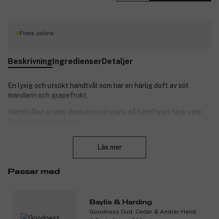
Finns online
Beskrivning
Ingredienser
Detaljer
En lyxig och utsökt handtvål som har en härlig doft av söt
mandarin och grapefrukt.
Handtvålen pryder dessutom sin plats på handfatet tack vare
flaskans snygga design.
Stäng
Produktnummer:
3063515
Läs mer
Passar med
Baylis & Harding
Goodness Oud, Cedar & Amber Hand