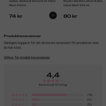
Jojoba, Vanilla & Almond Oil Hand
Royale Garden Lemon & Basil
Wash 500ml
Hand Wash 500 ml
74 kr
80 kr
Produktrecensioner
Vänligen logga in för att skriva en recension för produkter som
du har köpt.
Villkor för produktrecensioner
4,4
Baserat på 113 betyg
(78)
(17)
(10)