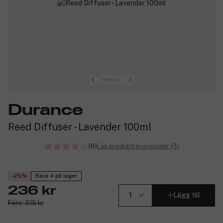
Durance
Reed Diffuser - Lavender 100ml
(6)
Läs produktrecensioner (3)
-25%
Bara 4 på lager
236 kr
Lägg till
Före: 315 kr