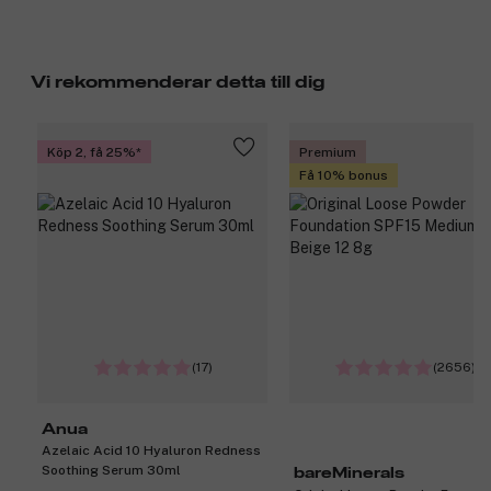
kvalitet, de använder de finaste råvarorna och du kommer
garanterat att bli nöjd. Varumärket vill skapa känslor som glädje
och välbefinnande med sina fantastiska dofter och ursnygga
produkter.
Vi rekommenderar detta till dig
Produktnummer:
3057145
Köp 2, få 25%
Premium
Få 10% bonus
(17)
(2656)
Anua
Azelaic Acid 10 Hyaluron Redness
Soothing Serum 30ml
bareMinerals