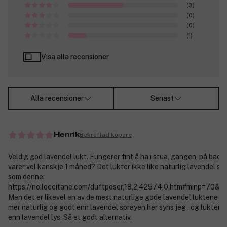
(3)
(0)
(0)
(1)
Visa alla recensioner
Alla recensioner
Senast
Bekräftad köpare
Henrik
Veldig god lavendel lukt. Fungerer fint å ha i stua, gangen, på badet
varer vel kanskje 1 måned? Det lukter ikke like naturlig lavendel s
som denne:
https://no.loccitane.com/duftposer,18,2,42574,0.htm#minp=70&
Men det er likevel en av de mest naturlige gode lavendel luktene jeg
mer naturlig og godt enn lavendel sprayen her syns jeg , og lukter 
enn lavendel lys. Så et godt alternativ.