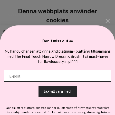
Denna webbplats använder
Cocopanda.se
cookies
Om oss
Bli medlem
Vi använder enhetsidentifierare för att anpassa innehållet och
annonserna till användarna, tillhandahålla funktioner för sociala medier
Samarbeta med oss
Don’t miss out 👀
och analysera vår trafik. Vi vidarebefordrar även sådana identifierare
och annan information från din enhet till de sociala medier och annons-
Nu har du chansen att vinna ghd platinum+ plattång tillsammans
med The Final Touch Narrow Dressing Brush – två must-haves
och analysföretag som vi samarbetar med. Dessa kan i sin tur
för flawless styling! 💇‍♀️✨
kombinera informationen med annan information som du har
En del av
Brandsdal Group AS
tillhandahållit eller som de har samlat in när du har använt deras
E-post
tjänster.
För personlig vägledning om professionella hårprodukter, klicka
här
.
Jag vill vara med!
TILLÅT ALLA COOKIES
Genom att registrera dig godkänner du att motta vårt nyhetsbrev med våra
bästa erbjudanden via e-post. Du kan när som helst avregistrera dig från e-