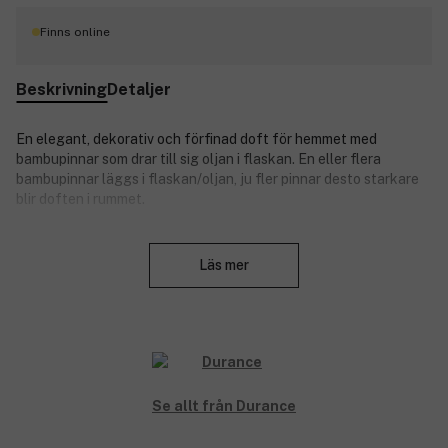
Finns online
Beskrivning
Detaljer
En elegant, dekorativ och förfinad doft för hemmet med
bambupinnar som drar till sig oljan i flaskan. En eller flera
bambupinnar läggs i flaskan/oljan, ju fler pinnar desto starkare
blir doften i rummet.
Doften av Provence - en äng av blommande lavendel så långt
Stäng
ögat når.
Läs mer
Doftnoter:
Toppnoter: Lavendel / Rosmarin / Eucalyptus
Hjärtnoter: Lavandin / Salvia / Nejlika.
Basnoter: Patchouli / Mysk / Tonkabönor.
Durance är ett franskt varumärke från Provence som gör
Se allt från Durance
produkter med de mest delikata och ädelstensdofter som
naturen har att erbjuda. Durance har produkter med mycket hög