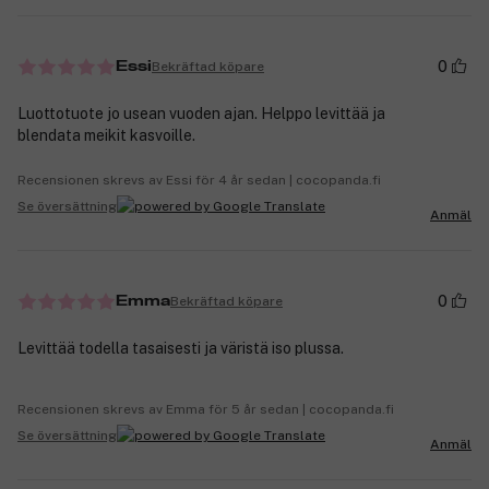
0
Bekräftad köpare
Essi
Luottotuote jo usean vuoden ajan. Helppo levittää ja
blendata meikit kasvoille.
Recensionen skrevs av Essi för 4 år sedan | cocopanda.fi
Se översättning
Anmäl
0
Bekräftad köpare
Emma
Levittää todella tasaisesti ja väristä iso plussa.
Recensionen skrevs av Emma för 5 år sedan | cocopanda.fi
Se översättning
Anmäl