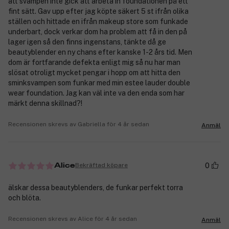
att svampen inte gick att arbeta in foundationen på ett
fint sätt. Gav upp efter jag köpte säkert 5 st ifrån olika
ställen och hittade en ifrån makeup store som funkade
underbart, dock verkar dom ha problem att få in den på
lager igen så den finns ingenstans, tänkte då ge
beautyblender en ny chans efter kanske 1-2 års tid. Men
dom är fortfarande defekta enligt mig så nu har man
slösat otroligt mycket pengar i hopp om att hitta den
sminksvampen som funkar med min estee lauder double
wear foundation. Jag kan väl inte va den enda som har
märkt denna skillnad?!
Recensionen skrevs av Gabriella för 4 år sedan
Anmäl
0
Bekräftad köpare
Alice
älskar dessa beautyblenders, de funkar perfekt torra
och blöta.
Recensionen skrevs av Alice för 4 år sedan
Anmäl