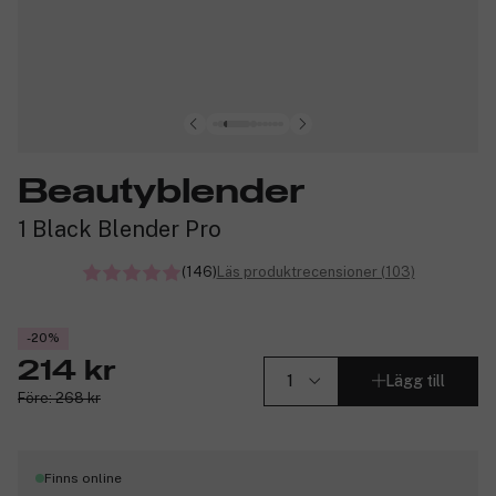
Beautyblender
1 Black Blender Pro
(146)
Läs produktrecensioner (103)
-20%
214 kr
Lägg till
Före: 268 kr
Finns online