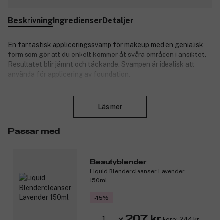
Beskrivning
Ingredienser
Detaljer
En fantastisk appliceringssvamp för makeup med en genialisk
form som gör att du enkelt kommer åt svåra områden i ansiktet.
Resultatet blir jämnt och täckande. Svampen är idealisk att
använda för applicering av foundation.
Stäng
Svampen innehåller inte latex, är allergivänlig och är inte
Läs mer
parfymerad.
En beautyblender kan hålla upp till tre månader, om du använder
Passar med
den korrekt och rengör den med beautyblenders egna Cleanser
efter användning.
Beautyblender
Produktnummer:
3055570
Liquid Blendercleanser Lavender
150ml
-15%
207 kr
Före: 244 kr