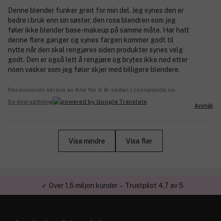
Denne blender funker greit for min del. Jeg synes den er
bedre i bruk enn sin søster, den rosa blendren som jeg
føler ikke blender base-makeup på samme måte. Har hatt
denne flere ganger og synes fargen kommer godt til
nytte når den skal rengjøres siden produkter synes velg
godt. Den er også lett å rengjøre og brytes ikke ned etter
noen vasker som jeg føler skjer med billigere blendere.
Recensionen skrevs av Ane för 6 år sedan | cocopanda.no
Se översättning
Anmäl
Visa mindre
Visa fler
✓ Över 1,5 miljon kunder – Trustpilot 4,7 av 5