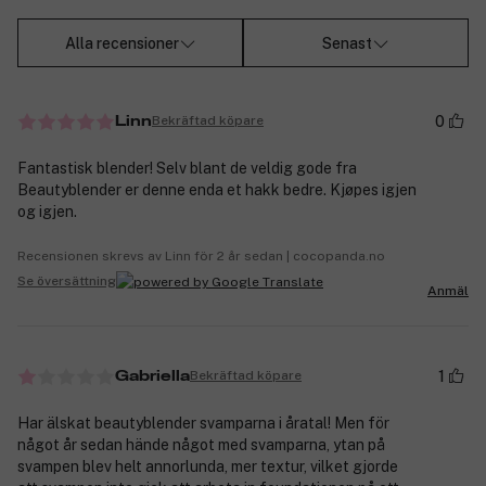
Alla recensioner
Senast
0
Bekräftad köpare
Linn
Fantastisk blender! Selv blant de veldig gode fra
Beautyblender er denne enda et hakk bedre. Kjøpes igjen
og igjen.
Recensionen skrevs av Linn för 2 år sedan | cocopanda.no
Se översättning
Anmäl
1
Bekräftad köpare
Gabriella
Har älskat beautyblender svamparna i åratal! Men för
något år sedan hände något med svamparna, ytan på
svampen blev helt annorlunda, mer textur, vilket gjorde