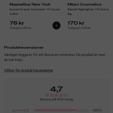
Maybelline New York
Milani Cosmetics
Instant Eraser Concealer 13 Cocoa
Baked Highlighter 110 Dolce Pe
6,8ml
8g
76 kr
170 kr
Tidigare 95 kr
Tidigare 213 kr
Produktrecensioner
Vänligen logga in för att skriva en recension för produkter som
du har köpt.
Villkor för produktrecensioner
4,7
Baserat på 1605 betyg
(1257)