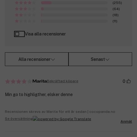
(255)
(64)
(18)
(11)
Visa alla recensioner
Alla recensioner
Senast
0
Bekräftad köpare
Marita
Min go to highligther, elsker denne
Recensionen skrevs av Marita för ett år sedan | cocopanda.no
Se översättning
Anmäl