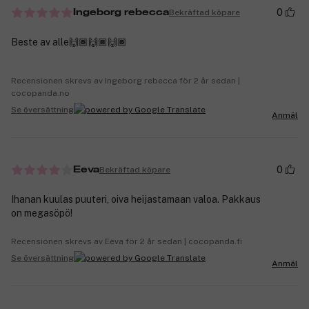
0
Bekräftad köpare
Ingeborg rebecca
Beste av alle🙌🏾🙌🏾🙌🏾
Recensionen skrevs av Ingeborg rebecca för 2 år sedan |
cocopanda.no
Se översättning
Anmäl
0
Bekräftad köpare
Eeva
Ihanan kuulas puuteri, oiva heijastamaan valoa. Pakkaus
on megasöpö!
Recensionen skrevs av Eeva för 2 år sedan | cocopanda.fi
Se översättning
Anmäl