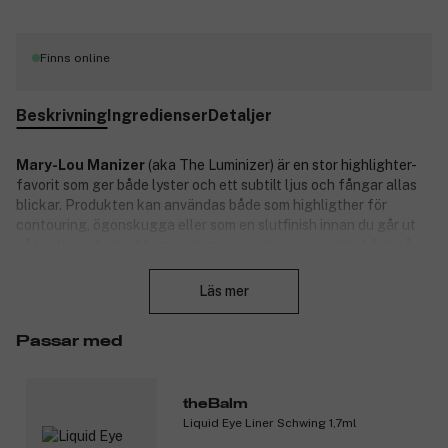
Finns online
Beskrivning
Ingredienser
Detaljer
Mary-Lou Manizer
(aka The Luminizer) är en stor highlighter-
favorit som ger både lyster och ett subtilt ljus och fångar allas
blickar. Produkten kan användas både som highligther för
contouring, ögonskugga eller som en slutfinish innan du går ut
på kvällen. Highlightern är skimmrig och passar väldigt fint på
Stäng
övre kindbenen för att ge hela ansiktet en fin glöd.
Läs mer
Mary-Lou Manizer från The Balm är inte testad på djur.
Produktnummer:
3036375
Passar med
theBalm
Liquid Eye Liner Schwing 1,7ml