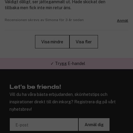
Väldigt dåligt, ser jättegammalt ut. Hade skickat den
tillbaka men fick inte min retur äns.
Recensionen skrevs av Simona för 3 år sedan
Anmäl
Visa mindre
Visa fler
✓ Trygg E-handel
Let's be friends!
Vill du ha våra bästa erbjudanden, skönhetstips och
inspirationer direkt till din inkorg? Registrera dig på vårt
nyhetsbrev!
Anmäl dig
E-post