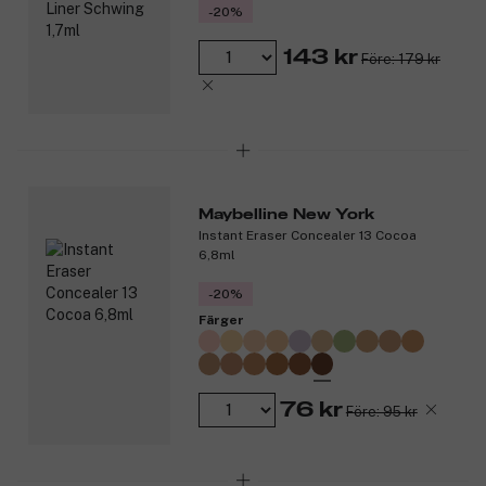
-20%
143 kr
Före: 179 kr
Maybelline New York
Instant Eraser Concealer 13 Cocoa
6,8ml
-20%
Färger
76 kr
Före: 95 kr