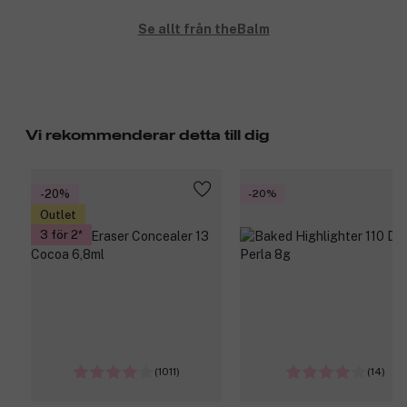
Se allt från theBalm
Vi rekommenderar detta till dig
-20%
-20%
Outlet
3 för 2
(1011)
(14)