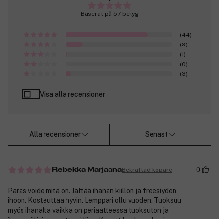
Baserat på 57 betyg
(44)
(9)
(1)
(0)
(3)
Visa alla recensioner
Alla recensioner
Senast
0
Bekräftad köpare
Rebekka Marjaana
Paras voide mitä on. Jättää ihanan kiillon ja freesiyden
ihoon. Kosteuttaa hyvin. Lemppari ollu vuoden. Tuoksuu
myös ihanalta vaikka on periaatteessa tuoksuton ja