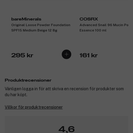
bareMinerals
COSRX
Original Loose Powder Foundation
Advanced Snail 96 Mucin Powe
SPF15 Medium Beige 12 8g
Essence 100 ml
295 kr
161 kr
Produktrecensioner
Vänligen logga in för att skriva en recension för produkter som
du har köpt.
Villkor för produktrecensioner
4,6