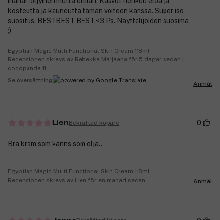
ihanan öljyinen mutta ei liian. Kasvot hehkuu eloa ja
kosteutta ja kauneutta tämän voiteen kanssa. Super iso
suositus. BESTBEST BEST.<3 Ps. Näyttelijöiden suosima
;)
Egyptian Magic Multi Functional Skin Cream 118ml
Recensionen skrevs av Rebekka Marjaana för 5 dagar sedan |
cocopanda.fi
Se översättning
Anmäl
0
Bekräftad köpare
Lien
Bra kräm som känns som olja..
Egyptian Magic Multi Functional Skin Cream 118ml
Recensionen skrevs av Lien för en månad sedan
Anmäl