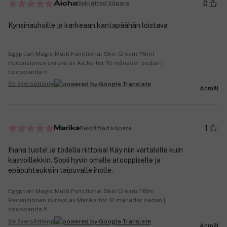
0
Bekräftad köpare
Aicha
Kynsinauhoille ja karkeaan kantapäähän loistava
Egyptian Magic Multi Functional Skin Cream 118ml
Recensionen skrevs av Aicha för 10 månader sedan |
cocopanda.fi
Se översättning
Anmäl
1
Bekräftad köpare
Marika
Ihana tuote! Ja todella riittoisa! Käy niin vartalolle kuin
kasvoillekkin. Sopii hyvin omalle atooppiselle ja
epäpuhtauksiin taipuvalle iholle.
Egyptian Magic Multi Functional Skin Cream 118ml
Recensionen skrevs av Marika för 12 månader sedan |
cocopanda.fi
Se översättning
Anmäl