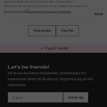
Egyptian Magic Multi Functional Skin Cream 118ml
Recensionen skrevs av Linda för ett år sedan | cocopanda.fi
Se översättning
Anmäl
Visa mindre
Visa fler
✓ Trygg E-handel
Let's be friends!
Vill du ha våra bästa erbjudanden, skönhetstips och
inspirationer direkt till din inkorg? Registrera dig på vårt
nyhetsbrev!
Anmäl dig
E-post