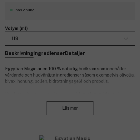
Finns online
Volym (ml)
118
Beskrivning
Ingredienser
Detaljer
Egyptian Magic är en 100 % naturlig hudkräm som innehåller
vårdande och hudvänliga ingredienser såsom exempelvis olivolja,
bivax, honung, pollen, bidrottningsgelé och propolis.
Den lyxiga krämen absorberas snabbt och huden blir mjuk, smidig
Stäng
och skön. Lämplig för användning både i ansiktet och på hela
kroppen.
Läs mer
Reparerar och förnyar torr, sprucken och ojämn hud
Fungerar anti-åldrande och återfuktande
Hjälper mot eksem, psoriasis och känslig hud