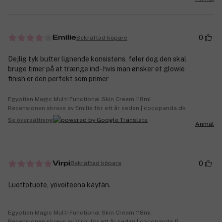
0
Bekräftad köpare
Emilie
Dejlig tyk butter lignende konsistens, føler dog den skal
bruge timer på at trænge ind - hvis man ønsker et glowie
finish er den perfekt som primer
Egyptian Magic Multi Functional Skin Cream 118ml
Recensionen skrevs av Emilie för ett år sedan | cocopanda.dk
Se översättning
Anmäl
0
Bekräftad köpare
Virpi
Luottotuote, yövoiteena käytän.
Egyptian Magic Multi Functional Skin Cream 118ml
Recensionen skrevs av Virpi för ett år sedan | cocopanda.fi