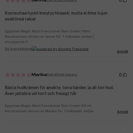
0
Bekräftad köpare
Jenna
Kosteuttaa hyvin! Imeytyy hitaasti, mutta ei ihme tujun
sisältönsä takia!
Egyptian Magic Multi Functional Skin Cream 118ml
Recensionen skrevs av Jenna för 7 månader sedan |
cocopanda.fi
Se översättning
Anmäl
0
Bekräftad köpare
Marika
Bästa hudkrämen för ansikte, torra händer, ja all torr hud.
Även jättebra vid torrt och frissigt hår
Egyptian Magic Multi Functional Skin Cream 59 ml
Recensionen skrevs av Marika för 7 månader sedan
Anmäl