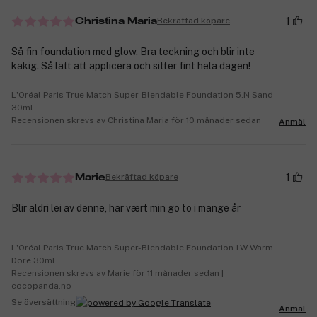
1
Bekräftad köpare
Christina Maria
Så fin foundation med glow. Bra teckning och blir inte
kakig. Så lätt att applicera och sitter fint hela dagen!
L'Oréal Paris True Match Super-Blendable Foundation 5.N Sand
30ml
Recensionen skrevs av Christina Maria för 10 månader sedan
Anmäl
1
Bekräftad köpare
Marie
Blir aldri lei av denne, har vært min go to i mange år
L'Oréal Paris True Match Super-Blendable Foundation 1.W Warm
Dore 30ml
Recensionen skrevs av Marie för 11 månader sedan |
cocopanda.no
Se översättning
Anmäl