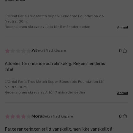
L'Oréal Paris True Match Super-Blendable Foundation 2.N
Neutral 30ml
Recensionen skrevs av Julia för 5 månader sedan
Anmäl
0
Bekräftad köpare
A
Alldeles för rinnande och blir kakig. Rekommenderas
inte!
L'Oréal Paris True Match Super-Blendable Foundation 1.N
Neutral 30ml
Recensionen skrevs av A för 7 månader sedan
Anmäl
0
Bekräftad köpare
Nora
Farge rangeringen er litt vanskelig, men ikke vanskelig å