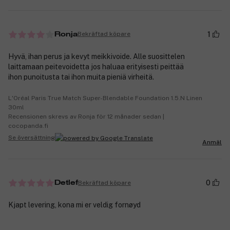
1
Bekräftad köpare
Ronja
Hyvä, ihan perus ja kevyt meikkivoide. Alle suosittelen
laittamaan peitevoidetta jos haluaa erityisesti peittää
ihon punoitusta tai ihon muita pieniä virheitä.
L'Oréal Paris True Match Super-Blendable Foundation 1.5.N Linen
30ml
Recensionen skrevs av Ronja för 12 månader sedan |
cocopanda.fi
Se översättning
Anmäl
0
Bekräftad köpare
Detlef
Kjapt levering, kona mi er veldig fornøyd