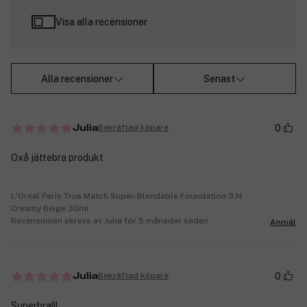
Visa alla recensioner
Alla recensioner
Senast
0
Bekräftad köpare
Julia
Oxå jättebra produkt
L'Oréal Paris True Match Super-Blendable Foundation 3.N
Creamy Beige 30ml
Recensionen skrevs av Julia för 5 månader sedan
Anmäl
0
Bekräftad köpare
Julia
Superbra!!!