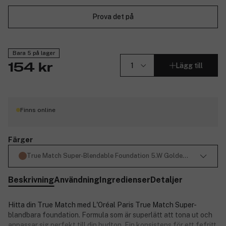
Prova det på
Bara 5 på lager
Lägg till
154 kr
Finns online
Färger
True Match Super-Blendable Foundation 5.W Golden/Honey Sand
Beskrivning
Användning
Ingredienser
Detaljer
Hitta din True Match med L'Oréal Paris True Match Super-
blandbara foundation. Formula som är superlätt att tona ut och
anpassar sig perfekt till din hudton. Fin konsistens för ett fefritt