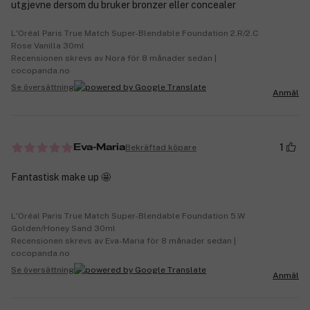
utgjevne dersom du bruker bronzer eller concealer
L'Oréal Paris True Match Super-Blendable Foundation 2.R/2.C
Rose Vanilla 30ml
Recensionen skrevs av Nora för 8 månader sedan |
cocopanda.no
Se översättning
Anmäl
1
Bekräftad köpare
Eva-Maria
Fantastisk make up 🤩
L'Oréal Paris True Match Super-Blendable Foundation 5.W
Golden/Honey Sand 30ml
Recensionen skrevs av Eva-Maria för 8 månader sedan |
cocopanda.no
Se översättning
Anmäl