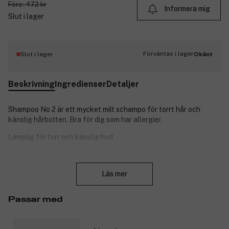
Före: 472 kr
Informera mig
Slut i lager
Förväntas i lager
Slut i lager
Okänt
Beskrivning
Ingredienser
Detaljer
Shampoo No 2 är ett mycket milt schampo för torrt hår och
känslig hårbotten. Bra för dig som har allergier.
Lämplig för torr och känslig hud.
Unik sammansättning som minimerar uttorkning och irritation och
Stäng
på samma gång lugnar hårbotten. Innehåller en färgskyddande
Läs mer
naturlig blandning av antioxidanter. Utmärkt för personer som
har lätt klåda, mjäll, torr hårbotten, torrt eller skadat hår.
Passar med
Produktnummer:
3020827