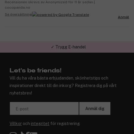
Recensionen skrevs av Anonymized för 11 år sedan |
cocopanda.no
Se översättning
Anmäl
✓ Trygg E-handel
Let's be friends!
Vill du ha våra bästa erbjudanden, skönhetstips och
inspirationer direkt till din inkorg? Registrera dig på vårt
nyhetsbrev!
Anmäl dig
E-post
Villkor
och
integritet
för registrering