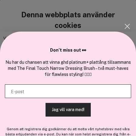
Denna webbplats använder
Cocopanda.se
cookies
Om oss
Bli medlem
Vi använder enhetsidentifierare för att anpassa innehållet och
annonserna till användarna, tillhandahålla funktioner för sociala medier
Samarbeta med oss
Don’t miss out 👀
och analysera vår trafik. Vi vidarebefordrar även sådana identifierare
och annan information från din enhet till de sociala medier och annons-
Nu har du chansen att vinna ghd platinum+ plattång tillsammans
med The Final Touch Narrow Dressing Brush – två must-haves
och analysföretag som vi samarbetar med. Dessa kan i sin tur
för flawless styling! 💇‍♀️✨
kombinera informationen med annan information som du har
En del av
Brandsdal Group AS
tillhandahållit eller som de har samlat in när du har använt deras
E-post
tjänster.
För personlig vägledning om professionella hårprodukter, klicka
här
.
Jag vill vara med!
TILLÅT ALLA COOKIES
Genom att registrera dig godkänner du att motta vårt nyhetsbrev med våra
bästa erbjudanden via e-post. Du kan när som helst avregistrera dig från e-