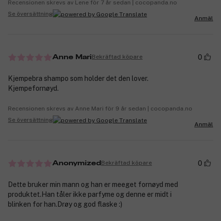
Recensionen skrevs av Lene för 7 år sedan | cocopanda.no
Se översättning
Anmäl
0
Bekräftad köpare
Anne Mari
Kjempebra shampo som holder det den lover.
Kjempefornøyd.
Recensionen skrevs av Anne Mari för 9 år sedan | cocopanda.no
Se översättning
Anmäl
0
Bekräftad köpare
Anonymized
Dette bruker min mann og han er meeget fornøyd med
produktet.Han tåler ikke parfyme og denne er midt i
blinken for han.Drøy og god flaske :)