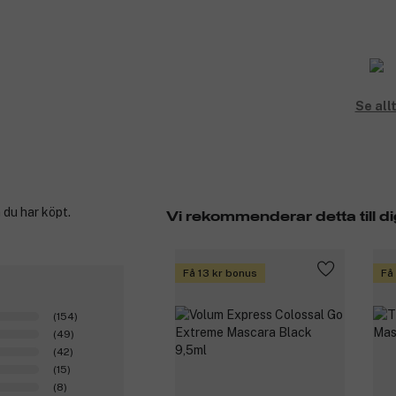
Se all
 du har köpt.
Vi rekommenderar detta till di
Få 13 kr bonus
Få
(154)
(49)
(42)
(15)
(8)