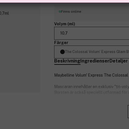
Finns online
Volym (ml)
10,7
Färger
The Colossal Volum´ Express Glam B
Beskrivning
Ingredienser
Detaljer
Maybelline Volum' Express The Colossal 
Mascaran innehåller en exklusiv "tri-vo
Borsten är också speciellt utformad för a
Nyans: Glam Black
Produktnummer:
3020584