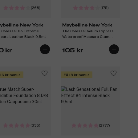
(268)
(175)
ybelline New York
Maybelline New York
 Colossal Go Extreme
The Colossal Volum Express
cara Leather Black 9,5ml
Waterproof Mascara Glam
Black 10ml
0 kr
105 kr
 16 kr bonus
Få 18 kr bonus
(335)
(2777)