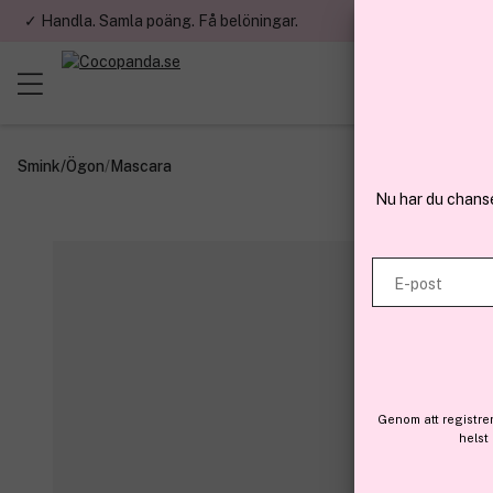
✓ Handla. Samla poäng. Få belöningar.
✓ Betala med fa
Smink
/
Ögon
/
Mascara
Nu har du chans
E-post
Genom att registre
helst