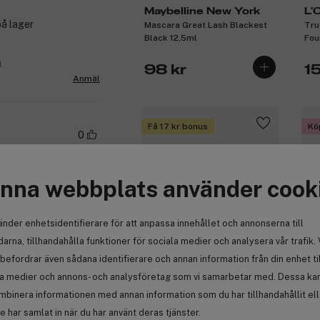
Maybelline New York
L'
på lager
Mascara Great Lash Blackest
Tru
Black 12,5ml
Fou
Cap
l
98 kr
1
Anmäl
Få 17 kr bonus
Kö
0
nna webbplats använder cook
l
Anmäl
änder enhetsidentifierare för att anpassa innehållet och annonserna till
arna, tillhandahålla funktioner för sociala medier och analysera vår trafik. 
(1133)
befordrar även sådana identifierare och annan information från din enhet ti
1
la medier och annons- och analysföretag som vi samarbetar med. Dessa kan 
An
mbinera informationen med annan information som du har tillhandahållit el
Aze
ripset eikä
Red
 har samlat in när du har använt deras tjänster.
COSRX