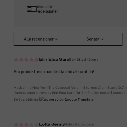
Visa alla
recensioner
Alla recensioner
Senast
Bekräftad köpare
Elin Elsa Sara
Bra produkt, men hadde ikke råd akkurat da!
Maybelline New York The Colossal Volum´ Express Glam Black 10,7m
Recensionen skrevs av Elin Elsa Sara för 6 månader sedan | cocopa
Se översättning
Bekräftad köpare
Lotta Jenny