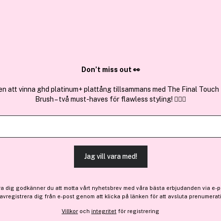
✓ Över 1,5 mil
ktura
✓ Trygg E-handel
Sök bland 25.330 produkter..
Don’t miss out 👀
en att vinna ghd platinum+ plattång tillsammans med The Final Touch
Brush – två must-haves för flawless styling! 💇‍♀️✨
Få 11 kr bonus
Maybelline Ne
The Colossal Volum´ Expre
(268)
Läs produktrecensione
Jag vill vara med!
ra dig godkänner du att motta vårt nyhetsbrev med våra bästa erbjudanden via e-p
 avregistrera dig från e-post genom att klicka på länken för att avsluta prenumerat
105 kr
Villkor
och
integritet
för registrering