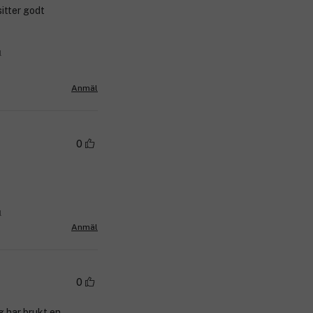
sitter godt
l
Anmäl
0
l
Anmäl
0
eg har brukt en