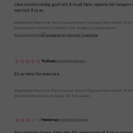
Liker kosten veldig godt lett å ta på føler vippene blir lengere 
men lett å ta av
Maybelline New York The Colossal Volum´ Express Glam Black 10,7m
Recensionen skrevs av Vilja för 3 år sedan | cocopanda.no
Se översättning
Bekräftad köpare
Yuliya
En av mina fav mascara.
Maybelline New York The Colossal Volum´ Express Glam Black 10,7m
Recensionen skrevs av Yuliya för 3 år sedan
Bekräftad köpare
Helene
Ikke strørste fanen, føler den får vippene min til å se ut som j