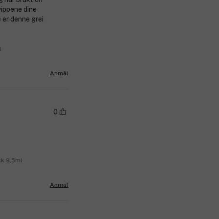
vippene dine
e er denne grei
l
Anmäl
0
ck 9,5ml
Anmäl