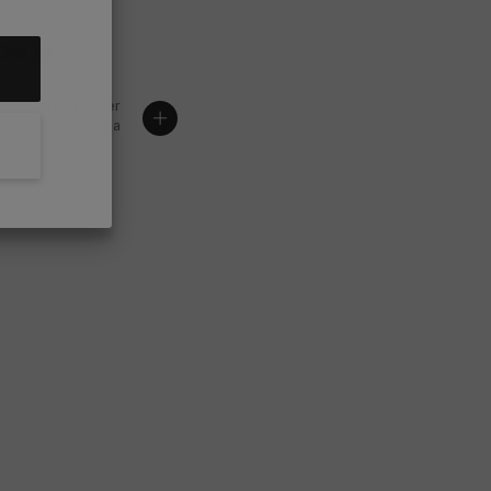
lemspris:
09 kr
 kr
lemspriset gäller
 köp av 2 från Anua