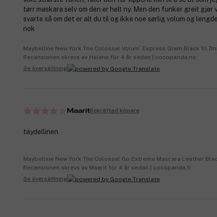
tørr maskara selv om den er helt ny. Men den funker greit gjør 
svarte så om det er alt du til og ikke noe sørlig volum og lengd
nok
Maybelline New York The Colossal Volum´ Express Glam Black 10,7m
Recensionen skrevs av Helene för 4 år sedan | cocopanda.no
Se översättning
Bekräftad köpare
Maarit
täydellinen
Maybelline New York The Colossal Go Extreme Mascara Leather Bla
Recensionen skrevs av Maarit för 4 år sedan | cocopanda.fi
Se översättning