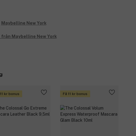
t från Maybelline New York
g
 11 kr bonus
Få 11 kr bonus