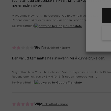
suorista ripsiä taivutuksen jälkeen. Minulta kysyttiin jopa, että
ripsien pidennykset.
Maybelline New York The Colossal Go Extreme Mascara Leather Bla
Recensionen skrevs av Iiris för 2 år sedan | cocopanda.fi
Se översättning
Bekräftad köpare
Siv N
Den var litt tørr, måtte ha i linsevann for å kunne bruke den.
Maybelline New York The Colossal Volum´ Express Glam Black 10,7m
Recensionen skrevs av Siv N för 3 år sedan | cocopanda.no
Se översättning
Bekräftad köpare
Vilja