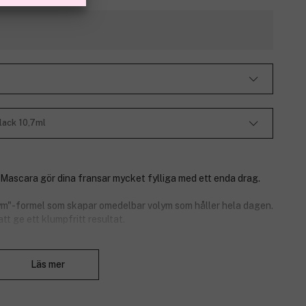
lack 10,7ml
Mascara gör dina fransar mycket fylliga med ett enda drag.
lym"-formel som skapar omedelbar volym som håller hela dagen.
tt ge ett klumpfritt resultat.
Stäng
Läs mer