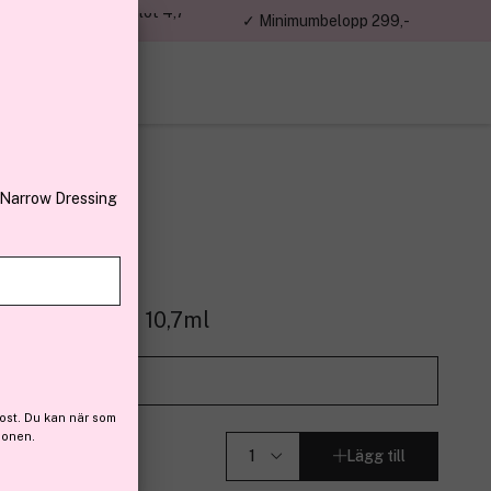
jon kunder – Trustpilot 4,7
✓ Minimumbelopp 299,-
av 5
 Narrow Dressing
w York
ss Glam Black 10,7ml
r (168)
Prova det på
ost. Du kan när som
ionen.
Lägg till