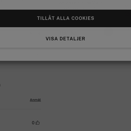
 onko minulla
Advanced Snail 96 Mucin
Med
Power Essence 100 ml
2
TILLÅT ALLA COOKIES
ck 9,5ml
279
Med
161 kr
Anmäl
vid
VISA DETALJER
0
l
Anmäl
0