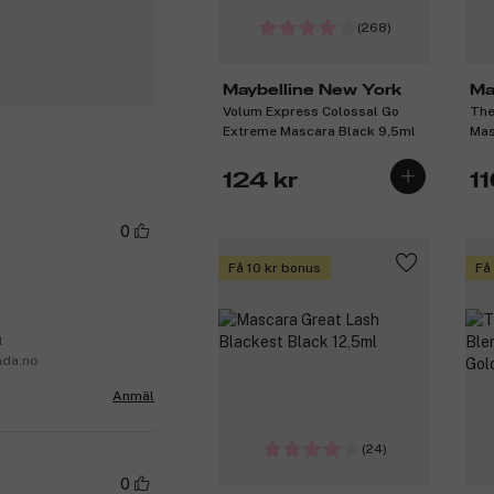
(268)
Maybelline New York
Ma
Volum Express Colossal Go
The
Extreme Mascara Black 9,5ml
Mas
124 kr
11
0
Få 10 kr bonus
Få
l
nda.no
Anmäl
(24)
0