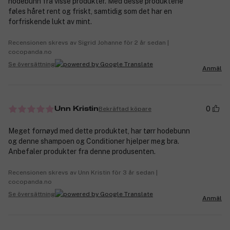
hodebunn fra visse produkter. Med desse produktene
føles håret rent og friskt, samtidig som det har en
forfriskende lukt av mint.
Recensionen skrevs av Sigrid Johanne för 2 år sedan |
cocopanda.no
Se översättning
Anmäl
0
Bekräftad köpare
Unn Kristin
Meget fornøyd med dette produktet, har tørr hodebunn
og denne shampoen og Conditioner hjelper meg bra.
Anbefaler produkter fra denne produsenten.
Recensionen skrevs av Unn Kristin för 3 år sedan |
cocopanda.no
Se översättning
Anmäl