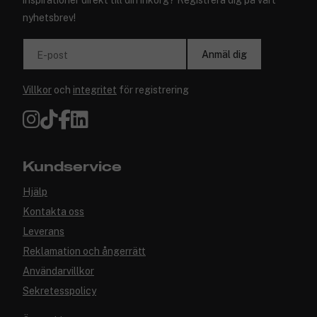
inspirationer direkt till din inkorg? Registrera dig på vårt
nyhetsbrev!
Anmäl dig
E-post
Villkor
och
integritet
för registrering
Kundservice
Hjälp
Kontakta oss
Leverans
Reklamation och ångerrätt
Användarvillkor
Sekretesspolicy