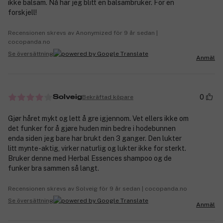
ikke balsam. Nå har jeg blitt en balsambruker. For en
forskjell!
Recensionen skrevs av Anonymized för 9 år sedan |
cocopanda.no
Se översättning
Anmäl
0
Bekräftad köpare
Solveig
Gjør håret mykt og lett å gre igjennom. Vet ellers ikke om
det funker for å gjøre huden min bedre i hodebunnen
enda siden jeg bare har brukt den 3 ganger. Den lukter
litt mynte-aktig, virker naturlig og lukter ikke for sterkt.
Bruker denne med Herbal Essences shampoo og de
funker bra sammen så langt.
Recensionen skrevs av Solveig för 9 år sedan | cocopanda.no
Se översättning
Anmäl