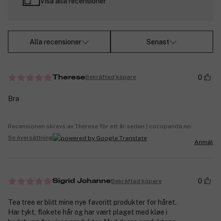
Visa alla recensioner
Alla recensioner
Senast
0
Bekräftad köpare
Therese
Bra
Recensionen skrevs av Therese för ett år sedan | cocopanda.no
Se översättning
Anmäl
0
Bekräftad köpare
Sigrid Johanne
Tea tree er blitt mine nye favoritt produkter for håret.
Har tykt, flokete hår og har vært plaget med kløe i