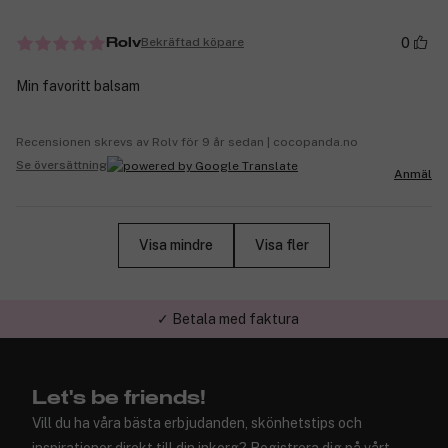
0
Bekräftad köpare
Rolv
Min favoritt balsam
Recensionen skrevs av Rolv för 9 år sedan | cocopanda.no
Se översättning
Anmäl
Visa mindre
Visa fler
✓ Trygg E-handel
Let's be friends!
Vill du ha våra bästa erbjudanden, skönhetstips och