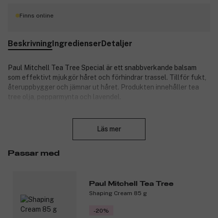
Finns online
Beskrivning
Ingredienser
Detaljer
Paul Mitchell Tea Tree Special är ett snabbverkande balsam
som effektivt mjukgör håret och förhindrar trassel. Tillför fukt,
återuppbygger och jämnar ut håret. Produkten innehåller tea
tree olja, pepparmynta och lavendel.
Produktnummer:
3018268
Stäng
Läs mer
Passar med
Paul Mitchell Tea Tree
Shaping Cream 85 g
-20%